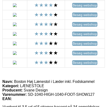
Besøg webshop
Besøg webshop
Besøg webshop
Besøg webshop
Besøg webshop
Besøg webshop
Besøg webshop
Navn:
Boston Høj Lænestol i Læder inkl. Fodskammel
Kategori:
LÆNESTOLE
Producent:
Svane Design
Varenummer:
SD-1040-HIGH-1040-FOOT-SHOW127
EAN:
Vurderet til
3.5
ud af 5 stjerner baseret på
34
anmeldelser