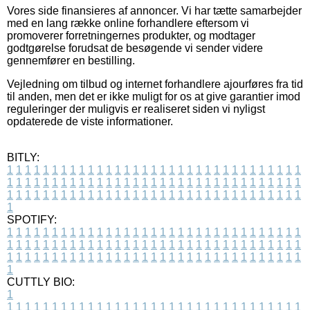
Vores side finansieres af annoncer. Vi har tætte samarbejder
med en lang række online forhandlere eftersom vi
promoverer forretningernes produkter, og modtager
godtgørelse forudsat de besøgende vi sender videre
gennemfører en bestilling.
Vejledning om tilbud og internet forhandlere ajourføres fra tid
til anden, men det er ikke muligt for os at give garantier imod
reguleringer der muligvis er realiseret siden vi nyligst
opdaterede de viste informationer.
BITLY:
1
1
1
1
1
1
1
1
1
1
1
1
1
1
1
1
1
1
1
1
1
1
1
1
1
1
1
1
1
1
1
1
1
1
1
1
1
1
1
1
1
1
1
1
1
1
1
1
1
1
1
1
1
1
1
1
1
1
1
1
1
1
1
1
1
1
1
1
1
1
1
1
1
1
1
1
1
1
1
1
1
1
1
1
1
1
1
1
1
1
1
1
1
1
1
1
1
1
1
1
SPOTIFY:
1
1
1
1
1
1
1
1
1
1
1
1
1
1
1
1
1
1
1
1
1
1
1
1
1
1
1
1
1
1
1
1
1
1
1
1
1
1
1
1
1
1
1
1
1
1
1
1
1
1
1
1
1
1
1
1
1
1
1
1
1
1
1
1
1
1
1
1
1
1
1
1
1
1
1
1
1
1
1
1
1
1
1
1
1
1
1
1
1
1
1
1
1
1
1
1
1
1
1
1
CUTTLY BIO:
1
1
1
1
1
1
1
1
1
1
1
1
1
1
1
1
1
1
1
1
1
1
1
1
1
1
1
1
1
1
1
1
1
1