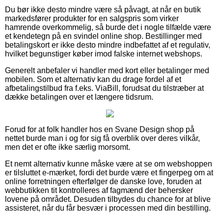
Du bør ikke desto mindre være så påvagt, at når en butik
markedsfører produkter for en salgspris som virker
hamrende overkommelig, så burde det i nogle tilfælde være
et kendetegn på en svindel online shop. Bestillinger med
betalingskort er ikke desto mindre indbefattet af et regulativ,
hvilket begunstiger køber imod falske internet webshops.
Generelt anbefaler vi handler med kort eller betalinger med
mobilen. Som et alternativ kan du drage fordel af et
afbetalingstilbud fra f.eks. ViaBill, forudsat du tilstræber at
dække betalingen over et længere tidsrum.
Forud for at folk handler hos en Svane Design shop på
nettet burde man i og for sig få overblik over deres vilkår,
men det er ofte ikke særlig morsomt.
Et nemt alternativ kunne måske være at se om webshoppen
er tilsluttet e-mærket, fordi det burde være et fingerpeg om at
online forretningen efterfølger de danske love, foruden at
webbutikken tit kontrolleres af fagmænd der behersker
lovene på området. Desuden tilbydes du chance for at blive
assisteret, når du får besvær i processen med din bestilling.