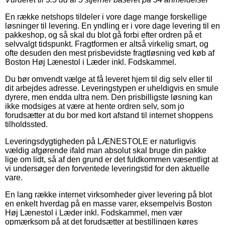
En række netshops tildeler i vore dage mange forskellige
løsninger til levering. En yndling er i vore dage levering til en
pakkeshop, og så skal du blot gå forbi efter ordren på et
selvvalgt tidspunkt. Fragtformen er altså virkelig smart, og
ofte desuden den mest prisbevidste fragtløsning ved køb af
Boston Høj Lænestol i Læder inkl. Fodskammel.
Du bør omvendt vælge at få leveret hjem til dig selv eller til
dit arbejdes adresse. Leveringstypen er uheldigvis en smule
dyrere, men endda ultra nem. Den prisbilligste løsning kan
ikke modsiges at være at hente ordren selv, som jo
forudsætter at du bor med kort afstand til internet shoppens
tilholdssted.
Leveringsdygtigheden på LÆNESTOLE er naturligvis
vældig afgørende ifald man absolut skal bruge din pakke
lige om lidt, så af den grund er det fuldkommen væsentligt at
vi undersøger den forventede leveringstid for den aktuelle
vare.
En lang række internet virksomheder giver levering på blot
en enkelt hverdag på en masse varer, eksempelvis Boston
Høj Lænestol i Læder inkl. Fodskammel, men vær
opmærksom på at det forudsætter at bestillingen køres