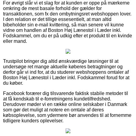
For øvrigt slår vi et slag for at kunden er oppe på mærkerne
omkring de mest basale forhold der gælder for
transaktionen, som fx den ombytningsret webshoppen lover.
I den relation er det tillige essesentielt, at man altid
bibeholder sin e-mail kvittering, så man senere vil kunne
vidne om handlen af Boston Høj Lænestol i Læder inkl.
Fodskammel, om du er på udkig efter et produkt til en kvinde
eller mand.
Trustpilot bringer dig altid ønskværdige løsninger til at
undersøge ret mange aktuelle køberes betragtninger og
derfor går vi ind for, at du studerer webshoppens omtaler af
Boston Høj Lænestol i Læder inkl. Fodskammel forud for at
du køber.
Facebook forærer dig tilsvarende faktisk stabile metoder til
at få kendskab til e-forretningens kundetilfredshed.
Derudover møder vi en række online selskaber i Danmark
som gør det muligt at notere en omtale af deres
købsoplevelse, som ydermere bør anvendes til at fornemme
tidligere kunders oplevelser.