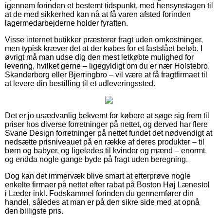
igennem forinden et bestemt tidspunkt, med hensynstagen til
at de med sikkerhed kan nå at få varen afsted forinden
lagermedarbejderne holder fyraften.
Visse internet butikker præsterer fragt uden omkostninger,
men typisk kræver det at der købes for et fastslået beløb. I
øvrigt må man udse dig den mest letkøbte mulighed for
levering, hvilket gerne – ligegyldigt om du er nær Holstebro,
Skanderborg eller Bjerringbro – vil være at få fragtfirmaet til
at levere din bestilling til et udleveringssted.
Det er jo usædvanlig bekvemt for købere at søge sig frem til
priser hos diverse forretninger på nettet, og derved har flere
Svane Design forretninger på nettet fundet det nødvendigt at
nedsætte prisniveauet på en række af deres produkter – til
børn og babyer, og ligeledes til kvinder og mænd – enormt,
og endda nogle gange byde på fragt uden beregning.
Dog kan det immervæk blive smart at efterprøve nogle
enkelte firmaer på nettet efter rabat på Boston Høj Lænestol
i Læder inkl. Fodskammel forinden du gennemfører din
handel, således at man er på den sikre side med at opnå
den billigste pris.