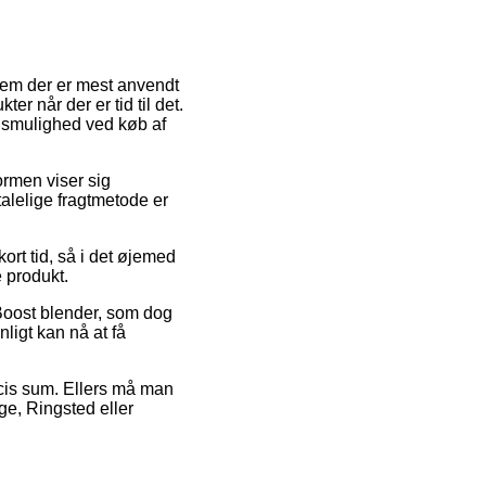
 dem der er mest anvendt
ter når der er tid til det.
ngsmulighed ved køb af
formen viser sig
alelige fragtmetode er
ort tid, så i det øjemed
e produkt.
aBoost blender, som dog
nligt kan nå at få
ræcis sum. Ellers må man
ge, Ringsted eller