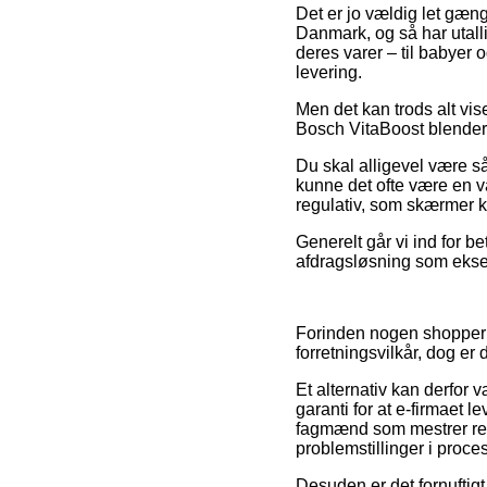
Det er jo vældig let gænge
Danmark, og så har utall
deres varer – til babyer o
levering.
Men det kan trods alt vis
Bosch VitaBoost blender 
Du skal alligevel være så 
kunne det ofte være en va
regulativ, som skærmer k
Generelt går vi ind for b
afdragsløsning som eksem
Forinden nogen shopper 
forretningsvilkår, dog er
Et alternativ kan derfor
garanti for at e-firmaet l
fagmænd som mestrer regl
problemstillinger i proc
Desuden er det fornuftig