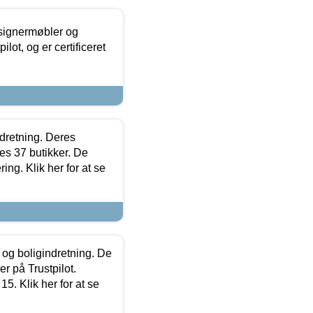
esignermøbler og
lot, og er certificeret
ndretning. Deres
s 37 butikker. De
ing. Klik her for at se
 og boligindretning. De
r på Trustpilot.
5. Klik her for at se