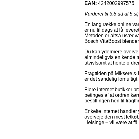
EAN:
4242002997575
Vurderet til
3.8
ud af 5 st
En lang række online vare
er nu til dags at få levere
Metoden er altså usædvan
Bosch VitaBoost blender
Du kan ydermere overveje a
almindeligvis en kende 
utvivlsomt at hente ordr
Fragttiden på Miksere & b
er det sandelig fornuftig
Flere internet butikker 
betinges af at ordren kør
bestillingen hen til fragtf
Enkelte internet handler 
overveje den mest letkøb
Helsinge – vil være at få 