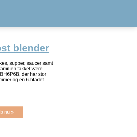
st blender
kes, supper, saucer samt
 familien takket være
BH6P6B, der har stor
ammer og en 6-bladet
b nu »