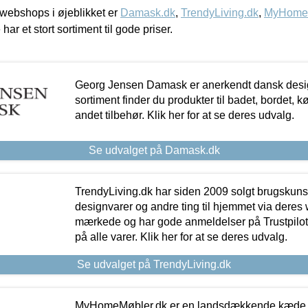
webshops i øjeblikket er
Damask.dk
,
TrendyLiving.dk
,
MyHomeM
 har et stort sortiment til gode priser.
Georg Jensen Damask er anerkendt dansk desig
sortiment finder du produkter til badet, bordet, 
andet tilbehør. Klik her for at se deres udvalg.
Se udvalget på Damask.dk
TrendyLiving.dk har siden 2009 solgt brugskunst, 
designvarer og andre ting til hjemmet via deres
mærkede og har gode anmeldelser på Trustpilot,
på alle varer. Klik her for at se deres udvalg.
Se udvalget på TrendyLiving.dk
MyHomeMøbler.dk er en landsdækkende kæde m