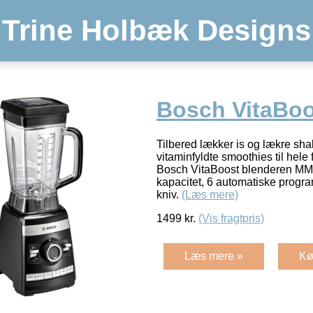
Trine Holbæk Designs
Bosch VitaBoo
Tilbered lækker is og lækre sha
vitaminfyldte smoothies til hele
Bosch VitaBoost blenderen MM
kapacitet, 6 automatiske progr
kniv.
(Læs mere)
1499
kr.
(Vis fragtpris)
Læs mere »
Kø