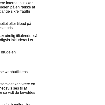
re internet butikker i
værdien på en række af
gange sikre fragtfri
ttet efter tilbud på
ste pris.
r utrolig tiltalende, så
igvis inkluderet i et
u bruge en
mse webbutikkens
ersom det kan være en
hedsvis ses til af
 så vidt du forvoldes
ng for handlen, for