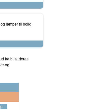
g lamper til bolig,
 fra bl.a. deres
mer og
op