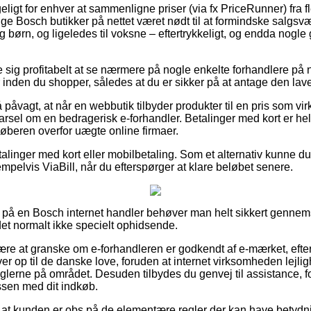
ligt for enhver at sammenligne priser (via fx PriceRunner) fra fle
ige Bosch butikker på nettet været nødt til at formindske salgs
g børn, og ligeledes til voksne – eftertrykkeligt, og endda nogle 
e sig profitabelt at se nærmere på nogle enkelte forhandlere på ne
inden du shopper, således at du er sikker på at antage den lave
påvagt, at når en webbutik tilbyder produkter til en pris som virke
rsel om en bedragerisk e-forhandler. Betalinger med kort er held
øberen overfor uægte online firmaer.
etalinger med kort eller mobilbetaling. Som et alternativ kunne d
pelvis ViaBill, når du efterspørger at klare beløbet senere.
på en Bosch internet handler behøver man helt sikkert genne
 det normalt ikke specielt ophidsende.
 være at granske om e-forhandleren er godkendt af e-mærket, eft
ever op til de danske love, foruden at internet virksomheden lejlig
erne på området. Desuden tilbydes du genvej til assistance, for
essen med dit indkøb.
t at kunden er obs på de elementære regler der kan have betydni