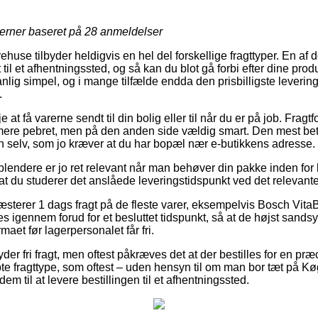
jerner baseret på
28
anmeldelser
huse tilbyder heldigvis en hel del forskellige fragttyper. En af
t til et afhentningssted, og så kan du blot gå forbi efter dine produk
lig simpel, og i mange tilfælde endda den prisbilligste leveri
.
t få varerne sendt til din bolig eller til når du er på job. Fragt
mere pebret, men på den anden side vældig smart. Den mest bet
en selv, som jo kræver at du har bopæl nær e-butikkens adresse.
lendere er jo ret relevant når man behøver din pakke inden for k
t at du studerer det anslåede leveringstidspunkt ved det relevant
præsterer 1 dags fragt på de fleste varer, eksempelvis Bosch Vit
es igennem forud for et besluttet tidspunkt, så at de højst sandsy
irmaet før lagerpersonalet får fri.
yder fri fragt, men oftest påkræves det at der bestilles for en p
te fragttype, som oftest – uden hensyn til om man bor tæt på Kø
dem til at levere bestillingen til et afhentningssted.