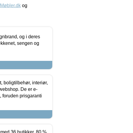
øbler.dk
og
nbrand, og i deres
køkkenet, sengen og
boligtilbehør, interiør,
 webshop. De er e-
 foruden prisgaranti
ed 36 butikker. 80 %