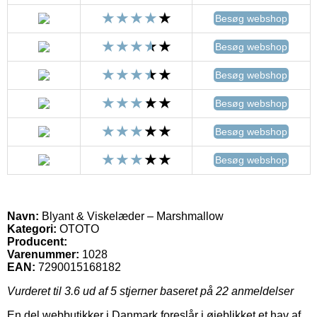
Besøg webshop
Besøg webshop
Besøg webshop
Besøg webshop
Besøg webshop
Besøg webshop
Navn:
Blyant & Viskelæder – Marshmallow
Kategori:
OTOTO
Producent:
Varenummer:
1028
EAN:
7290015168182
Vurderet til
3.6
ud af 5 stjerner baseret på
22
anmeldelser
En del webbutikker i Danmark foreslår i øjeblikket et hav af