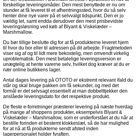
forskellige leveringsmåder. Den mest benyttede er nu om
stunder at få leveret til et afhentningssted, hvor du så selv
henter dine nye varer på et selvvalgt tidspunkt. Den er jo
vældig let, samt endda derudover den mest prisbevidste
leveringsløsning ved køb af Blyant & Viskelæder –
Marshmallow.
Du bør tillige beslutte dig for at få produkterne leveret hjem
til hvor du bor eller til adressen på dit arbejde. Fragtmetoden
viser sig af og til lidt mere bekostelig, men omvendt virkelig
uproblematisk. Den mest betalelige leveringsversion er
unægtelig at hente varerne selv, hvilket dog kræver at du er
nær online butikkens lager.
Antal dages levering på OTOTO er ekstremt relevant ifald du
står og skal bruge pakken om få sekunder, og med det
formål er det selvsagt essentielt at man dobbelttjekker den
anslåede leveringsdato for det respektive produkt.
De fleste e-forretninger præsterer levering på næste hverdag
på mange af shoppens produkter, eksempelvis Blyant &
Viskelæder – Marshmallow, som er underforstået at du når at
bestille forinden et bestemt klokkeslæt, så de har mulighed
for at nå at få produkterne sendt afsted inden
lagerpersonalet holder fyraften.