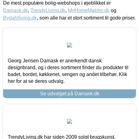
De mest populære bolig-webshops i øjeblikket er
Damask.dk
,
TrendyLiving.dk
,
MyHomeMøbler.dk
og
Bydahlliving.dk
, som alle har et stort sortiment til gode priser.
Georg Jensen Damask er anerkendt dansk
designbrand, og i deres sortiment finder du produkter til
badet, bordet, køkkenet, sengen og andet tilbehør. Klik
her for at se deres udvalg.
Se udvalget på Damask.dk
TrendyLiving.dk har siden 2009 solgt brugskunst,