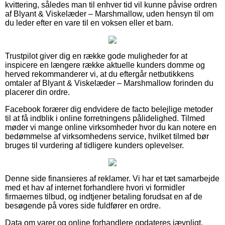
kvittering, således man til enhver tid vil kunne påvise ordren
af Blyant & Viskelæder – Marshmallow, uden hensyn til om
du leder efter en vare til en voksen eller et barn.
Trustpilot giver dig en række gode muligheder for at
inspicere en længere række aktuelle kunders domme og
herved rekommanderer vi, at du eftergår netbutikkens
omtaler af Blyant & Viskelæder – Marshmallow forinden du
placerer din ordre.
Facebook forærer dig endvidere de facto belejlige metoder
til at få indblik i online forretningens pålidelighed. Tilmed
møder vi mange online virksomheder hvor du kan notere en
bedømmelse af virksomhedens service, hvilket tilmed bør
bruges til vurdering af tidligere kunders oplevelser.
Denne side finansieres af reklamer. Vi har et tæt samarbejde
med et hav af internet forhandlere hvori vi formidler
firmaernes tilbud, og indtjener betaling forudsat en af de
besøgende på vores side fuldfører en ordre.
Data om varer og online forhandlere opdateres jævnligt,