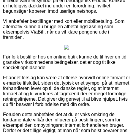
tilfælde være et symbol på en bedragerisk e-butik. Kortkøb
er heldigvis dækket ind under en forordning, hvilket
begunstiger køberen imod uærlige netshops.
Vi anbefaler bestillinger med kort eller mobilbetaling. Som
alternativ kunne du bruge en afbetalingsløsning som
eksempelvis ViaBill, når du vil klare pengene ude i
fremtiden.
Før folk bestiller hos en online butik kunne de til hver en tid
granske virksomhedens betingelser, det er dog tit ikke
specielt ophidsende.
Et andet forslag kan være at efterse hvorvidt online firmaet er
e-mærke tilsluttet, siden det typisk er et sympol på at internet
forhandleren lever op til de danske regler, og at internet
firmaet af og til vurderes af fagmænd der er meget fortrolige
retningslinjerne. Det giver dig genvej til at blive hjulpet, hvis
du får besvær i forbindelse med din ordre.
Foruden dette anbefales det at du er vaks omkring de
fundamentale vilkår der influerer på bestillingen, som for
eksempel den ombytningsret internet forhandleren bruger.
Derfor er det tillige vigtigt, at man når som helst bevarer ens