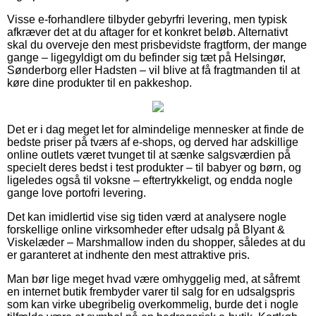
Visse e-forhandlere tilbyder gebyrfri levering, men typisk
afkræver det at du aftager for et konkret beløb. Alternativt
skal du overveje den mest prisbevidste fragtform, der mange
gange – ligegyldigt om du befinder sig tæt på Helsingør,
Sønderborg eller Hadsten – vil blive at få fragtmanden til at
køre dine produkter til en pakkeshop.
Det er i dag meget let for almindelige mennesker at finde de
bedste priser på tværs af e-shops, og derved har adskillige
online outlets været tvunget til at sænke salgsværdien på
specielt deres bedst i test produkter – til babyer og børn, og
ligeledes også til voksne – eftertrykkeligt, og endda nogle
gange love portofri levering.
Det kan imidlertid vise sig tiden værd at analysere nogle
forskellige online virksomheder efter udsalg på Blyant &
Viskelæder – Marshmallow inden du shopper, således at du
er garanteret at indhente den mest attraktive pris.
Man bør lige meget hvad være omhyggelig med, at såfremt
en internet butik frembyder varer til salg for en udsalgspris
som kan virke ubegribelig overkommelig, burde det i nogle