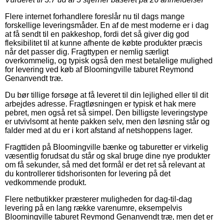
Flere internet forhandlere foreslår nu til dags mange
forskellige leveringsmåder. En af de mest moderne er i dag
at få sendt til en pakkeshop, fordi det så giver dig god
fleksibilitet til at kunne afhente de købte produkter præcis
når det passer dig. Fragttypen er nemlig særligt
overkommelig, og typisk også den mest betalelige mulighed
for levering ved køb af Bloomingville taburet Reymond
Genanvendt træ.
Du bør tillige forsøge at få leveret til din lejlighed eller til dit
arbejdes adresse. Fragtløsningen er typisk et hak mere
pebret, men også ret så simpel. Den billigste leveringstype
er utvivlsomt at hente pakken selv, men den løsning står og
falder med at du er i kort afstand af netshoppens lager.
Fragttiden på Bloomingville bænke og taburetter er virkelig
væsentlig forudsat du står og skal bruge dine nye produkter
om få sekunder, så med det formål er det ret så relevant at
du kontrollerer tidshorisonten for levering på det
vedkommende produkt.
Flere netbutikker præsterer muligheden for dag-til-dag
levering på en lang række varenumre, eksempelvis
Bloomingville taburet Reymond Genanvendt træ, men det er