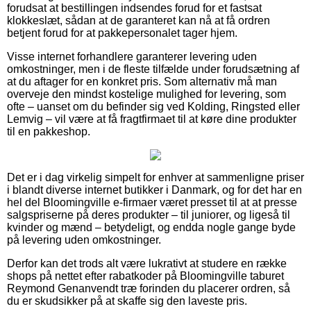
forudsat at bestillingen indsendes forud for et fastsat
klokkeslæt, sådan at de garanteret kan nå at få ordren
betjent forud for at pakkepersonalet tager hjem.
Visse internet forhandlere garanterer levering uden
omkostninger, men i de fleste tilfælde under forudsætning af
at du aftager for en konkret pris. Som alternativ må man
overveje den mindst kostelige mulighed for levering, som
ofte – uanset om du befinder sig ved Kolding, Ringsted eller
Lemvig – vil være at få fragtfirmaet til at køre dine produkter
til en pakkeshop.
Det er i dag virkelig simpelt for enhver at sammenligne priser
i blandt diverse internet butikker i Danmark, og for det har en
hel del Bloomingville e-firmaer været presset til at at presse
salgspriserne på deres produkter – til juniorer, og ligeså til
kvinder og mænd – betydeligt, og endda nogle gange byde
på levering uden omkostninger.
Derfor kan det trods alt være lukrativt at studere en række
shops på nettet efter rabatkoder på Bloomingville taburet
Reymond Genanvendt træ forinden du placerer ordren, så
du er skudsikker på at skaffe sig den laveste pris.