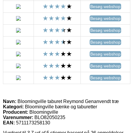
Besøg webshop
Besøg webshop
Besøg webshop
Besøg webshop
Besøg webshop
Besøg webshop
Besøg webshop
Navn:
Bloomingville taburet Reymond Genanvendt træ
Kategori:
Bloomingville bænke og taburetter
Producent:
Bloomingville
Varenummer:
BLO82050235
EAN:
5711173258130
Vurderet til
3.7
ud af 5 stjerner baseret på
26
anmeldelser