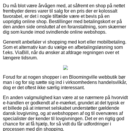
Du må blot være årvågen med, at såfremt en shop på nettet
frembyder deres varer til salg for en pris der er kolossalt
favorabel, er det i nogle tilfælde være et bevis på en
uoprigtig online shop. Bestillinger med betalingskort er på
den anden side omsluttet af en foranstaltning, som skærmer
dig som kunde imod svindlende online webshops.
Generelt anbefaler vi shopping med kort eller mobilbetaling.
Som et alternativ kan du vælge en afbetalingsløsning som
f.eks. ViaBill, når du ønsker at afdrage regningen over et
længere tidsrum.
Forud for at nogen shopper i en Bloomingville webbutik bør
man i og for sig sætte sig ind i virksomhedens handelsvilkår,
dog er det oftest ikke særlig interessant.
En anden valgmulighed kan være at se nærmere på hvorvidt
e-handlen er godkendt af e-mærket, grundet at det typisk er
et billede på at internet selskabet understøtter gældende
dansk lovgivning, og at webshoppen af og til overværes af
specialister der kender til lovgivningen. Det er en rigtig god
chance for at få hjælp, for så vidt du får udfordringer i
processen med din shopping.