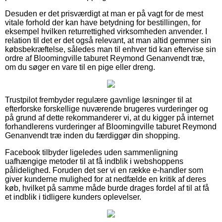
Desuden er det prisværdigt at man er på vagt for de mest
vitale forhold der kan have betydning for bestillingen, for
eksempel hvilken returrettighed virksomheden anvender. I
relation til det er det også relevant, at man altid gemmer sin
købsbekræftelse, således man til enhver tid kan eftervise sin
ordre af Bloomingville taburet Reymond Genanvendt træ,
om du søger en vare til en pige eller dreng.
Trustpilot frembyder regulære gavnlige løsninger til at
efterforske forskellige nuværende brugeres vurderinger og
på grund af dette rekommanderer vi, at du kigger på internet
forhandlerens vurderinger af Bloomingville taburet Reymond
Genanvendt træ inden du færdiggør din shopping.
Facebook tilbyder ligeledes uden sammenligning
uafhængige metoder til at få indblik i webshoppens
pålidelighed. Foruden det ser vi en række e-handler som
giver kunderne mulighed for at nedfælde en kritik af deres
køb, hvilket på samme måde burde drages fordel af til at få
et indblik i tidligere kunders oplevelser.