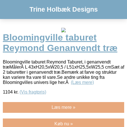
Trine Holbæk Designs
Bloomingville taburet
Reymond Genanvendt træ
Bloomingville taburet Reymond Taburet, i genanvendt
træMålerÂ L 43xH20,5xW20,5 / L51xH25,5xW25,5 cmSæt af
2 taburetter i genanvendt træ.Bemærk at farve og struktur
kan variere fra vare til vare.Se andre unikke ting fra
Bloomingvilles univers lige her.Â
(Læs mere)
1104
kr.
(Vis fragtpris)
Læs mere »
Køb nu »