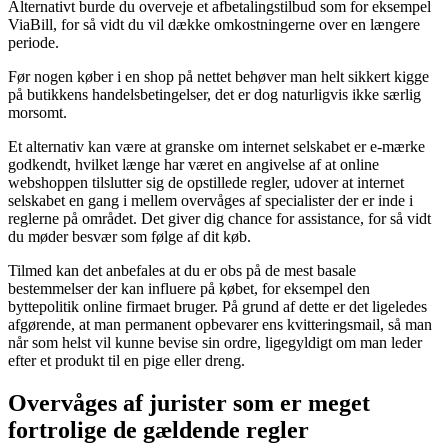
Alternativt burde du overveje et afbetalingstilbud som for eksempel
ViaBill, for så vidt du vil dække omkostningerne over en længere
periode.
Før nogen køber i en shop på nettet behøver man helt sikkert kigge
på butikkens handelsbetingelser, det er dog naturligvis ikke særlig
morsomt.
Et alternativ kan være at granske om internet selskabet er e-mærke
godkendt, hvilket længe har været en angivelse af at online
webshoppen tilslutter sig de opstillede regler, udover at internet
selskabet en gang i mellem overvåges af specialister der er inde i
reglerne på området. Det giver dig chance for assistance, for så vidt
du møder besvær som følge af dit køb.
Tilmed kan det anbefales at du er obs på de mest basale
bestemmelser der kan influere på købet, for eksempel den
byttepolitik online firmaet bruger. På grund af dette er det ligeledes
afgørende, at man permanent opbevarer ens kvitteringsmail, så man
når som helst vil kunne bevise sin ordre, ligegyldigt om man leder
efter et produkt til en pige eller dreng.
Overvåges af jurister som er meget
fortrolige de gældende regler