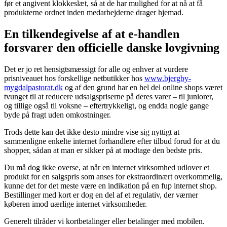
før et angivent klokkeslæt, så at de har mulighed for at nå at få
produkterne ordnet inden medarbejderne drager hjemad.
En tilkendegivelse af at e-handlen
forsvarer den officielle danske lovgivning
Det er jo ret hensigtsmæssigt for alle og enhver at vurdere
prisniveauet hos forskellige netbutikker hos
www.bjergby-
mygdalpastorat.dk
og af den grund har en hel del online shops været
tvunget til at reducere udsalgspriserne på deres varer – til juniorer,
og tillige også til voksne – eftertrykkeligt, og endda nogle gange
byde på fragt uden omkostninger.
Trods dette kan det ikke desto mindre vise sig nyttigt at
sammenligne enkelte internet forhandlere efter tilbud forud for at du
shopper, sådan at man er sikker på at modtage den bedste pris.
Du må dog ikke overse, at når en internet virksomhed udlover et
produkt for en salgspris som anses for ekstraordinært overkommelig,
kunne det for det meste være en indikation på en fup internet shop.
Bestillinger med kort er dog en del af et regulativ, der værner
køberen imod uærlige internet virksomheder.
Generelt tilråder vi kortbetalinger eller betalinger med mobilen.