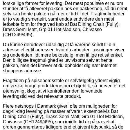
forskellige former for levering. Det mest populære er nu om
stunder at få afleveret pakken hos en pakkeshop, så du nemt
selv kan hente pakken når der er tid til det. Fragtmuligheden
er jo vældig smertefri, samt endda endvidere den mest
letkøbte form for fragt ved køb af Bat Dining Chair (Fully),
Brass Semi Matt, Grp 01 Hot Madison, Chivasso
(CH1249/495).
Du kunne derudover udse dig at få varerne sendt til din
adresse eller til adressen hvor du arbejder. Løsningen viser
sig undertiden lidt mere bekostelig, men tillige ret så enkel.
Den billigste fragtmulighed er utvivlsomt selv at hente
pakken, men det kræver at du opholder dig nær internet
shoppens adresse.
Fragttiden på spisebordsstole er selvfølgelig yderst vigtig
om vi skal bruge produkterne om et øjeblik, så herved er det
øjensynligt klogt at vi kontrollerer den forventede
leveringstid ved det relevante produkt.
Flere netshops i Danmark giver løfte om muligheden for
dag-til-dag levering på masser af varer, eksempelvis Bat
Dining Chair (Fully), Brass Semi Matt, Grp 01 Hot Madison,
Chivasso (CH1249/495), som imidlertid er påkrævet at
ordren gennemføres tidligere end et givent tidspunkt, så de