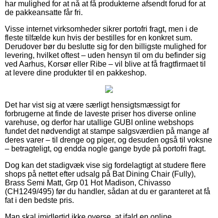
har mulighed for at nå at få produkterne afsendt forud for at
de pakkeansatte får fri.
Visse internet virksomheder sikrer portofri fragt, men i de
fleste tilfælde kun hvis der bestilles for en konkret sum.
Derudover bør du beslutte sig for den billigste mulighed for
levering, hvilket oftest – uden hensyn til om du befinder sig
ved Aarhus, Korsør eller Ribe – vil blive at få fragtfirmaet til
at levere dine produkter til en pakkeshop.
Det har vist sig at være særligt hensigtsmæssigt for
forbrugerne at finde de laveste priser hos diverse online
varehuse, og derfor har utallige GUBI online webshops
fundet det nødvendigt at stampe salgsværdien på mange af
deres varer – til drenge og piger, og desuden også til voksne
– betragteligt, og endda nogle gange byde på portofri fragt.
Dog kan det stadigvæk vise sig fordelagtigt at studere flere
shops på nettet efter udsalg på Bat Dining Chair (Fully),
Brass Semi Matt, Grp 01 Hot Madison, Chivasso
(CH1249/495) før du handler, sådan at du er garanteret at få
fat i den bedste pris.
Man skal imidlertid ikke overse, at ifald en online