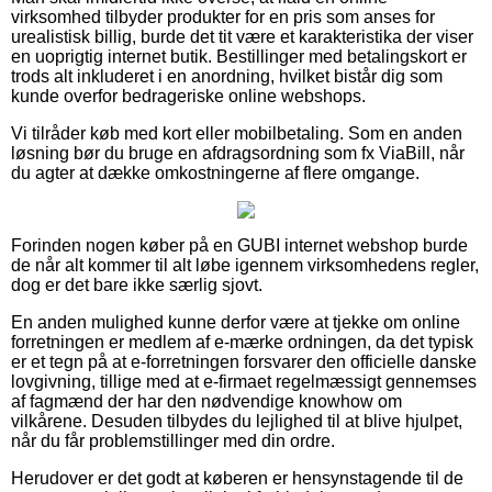
virksomhed tilbyder produkter for en pris som anses for
urealistisk billig, burde det tit være et karakteristika der viser
en uoprigtig internet butik. Bestillinger med betalingskort er
trods alt inkluderet i en anordning, hvilket bistår dig som
kunde overfor bedrageriske online webshops.
Vi tilråder køb med kort eller mobilbetaling. Som en anden
løsning bør du bruge en afdragsordning som fx ViaBill, når
du agter at dække omkostningerne af flere omgange.
Forinden nogen køber på en GUBI internet webshop burde
de når alt kommer til alt løbe igennem virksomhedens regler,
dog er det bare ikke særlig sjovt.
En anden mulighed kunne derfor være at tjekke om online
forretningen er medlem af e-mærke ordningen, da det typisk
er et tegn på at e-forretningen forsvarer den officielle danske
lovgivning, tillige med at e-firmaet regelmæssigt gennemses
af fagmænd der har den nødvendige knowhow om
vilkårene. Desuden tilbydes du lejlighed til at blive hjulpet,
når du får problemstillinger med din ordre.
Herudover er det godt at køberen er hensynstagende til de