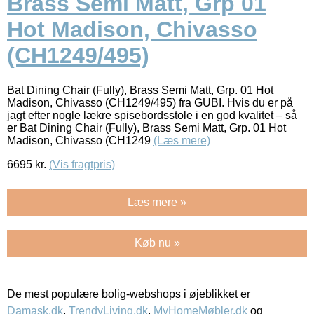
Brass Semi Matt, Grp 01
Hot Madison, Chivasso
(CH1249/495)
Bat Dining Chair (Fully), Brass Semi Matt, Grp. 01 Hot
Madison, Chivasso (CH1249/495) fra GUBI. Hvis du er på
jagt efter nogle lækre spisebordsstole i en god kvalitet – så
er Bat Dining Chair (Fully), Brass Semi Matt, Grp. 01 Hot
Madison, Chivasso (CH1249
(Læs mere)
6695
kr.
(Vis fragtpris)
Læs mere »
Køb nu »
De mest populære bolig-webshops i øjeblikket er
Damask.dk
,
TrendyLiving.dk
,
MyHomeMøbler.dk
og