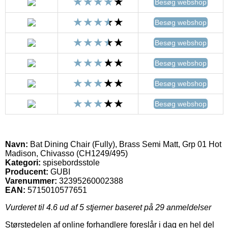
Besøg webshop
Besøg webshop
Besøg webshop
Besøg webshop
Besøg webshop
Besøg webshop
Navn:
Bat Dining Chair (Fully), Brass Semi Matt, Grp 01 Hot
Madison, Chivasso (CH1249/495)
Kategori:
spisebordsstole
Producent:
GUBI
Varenummer:
32395260002388
EAN:
5715010577651
Vurderet til
4.6
ud af 5 stjerner baseret på
29
anmeldelser
Størstedelen af online forhandlere foreslår i dag en hel del