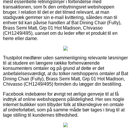
mest essentielle retningslinjer i forbindelse med
transaktionen, som fx den ombytningsret webshoppen
bruger. I relation til det er det tilmed relevant, at man
stadigvæk gemmer sin e-mail kvittering, således man til
enhver tid kan påvise handlen af Bat Dining Chair (Fully),
Brass Semi Matt, Grp 01 Hot Madison, Chivasso
(CH1249/495), uanset om du leder efter et produkt til en
herre eller dame.
Trustpilot medfører uden sammenligning relevante løsninger
til at studere en længere række forhenværende
konsumenters omtaler og på grund af dette er det
anbefalelsesværdigt, at du tolker netshoppens omtaler af Bat
Dining Chair (Fully), Brass Semi Matt, Grp 01 Hot Madison,
Chivasso (CH1249/495) forinden du lægger din bestilling.
Facebook indebærer for øvrigt ret ærlige genveje til at få
indtryk af online webshoppens pålidelighed. Her ses nogle
internet butikker som tilbyder folk at tilkendegive en omtale
af ordreforløbet, som på samme måde bør tages i brug til at
tage stilling til kundernes tilfredshed.