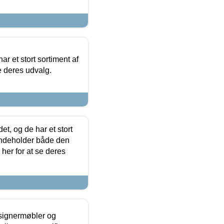
ar et stort sortiment af
e deres udvalg.
t, og de har et stort
 indeholder både den
 her for at se deres
esignermøbler og