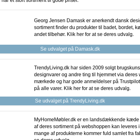
 har et stort sortiment til gode priser.
Georg Jensen Damask er anerkendt dansk desig
sortiment finder du produkter til badet, bordet, 
andet tilbehør. Klik her for at se deres udvalg.
Se udvalget på Damask.dk
TrendyLiving.dk har siden 2009 solgt brugskunst, 
designvarer og andre ting til hjemmet via deres
mærkede og har gode anmeldelser på Trustpilot,
på alle varer. Klik her for at se deres udvalg.
Se udvalget på TrendyLiving.dk
MyHomeMøbler.dk er en landsdækkende kæde m
af deres sortiment på webshoppen kan leveres i
mange af produkterne kommer fuld samlet fra fabr