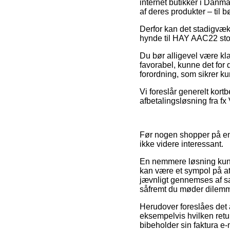
internet butikker i Danma
af deres produkter – til 
Derfor kan det stadigvæk 
hynde til HAY AAC22 stole
Du bør alligevel være kla
favorabel, kunne det for 
forordning, som sikrer k
Vi foreslår generelt kort
afbetalingsløsning fra fx
Før nogen shopper på en 
ikke videre interessant.
En nemmere løsning kunne
kan være et sympol på at
jævnligt gennemses af sa
såfremt du møder dilemma
Herudover foreslåes det 
eksempelvis hvilken retur
bibeholder sin faktura e-