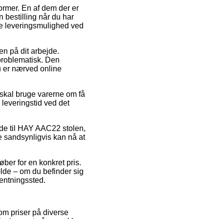
former. En af dem der er
n bestilling når du har
te leveringsmulighed ved
en på dit arbejde.
problematisk. Den
du er nærved online
 skal bruge varerne om få
leveringstid ved det
nde til HAY AAC22 stolen,
de sandsynligvis kan nå at
ber for en konkret pris.
ælde – om du befinder sig
hentningssted.
 om priser på diverse