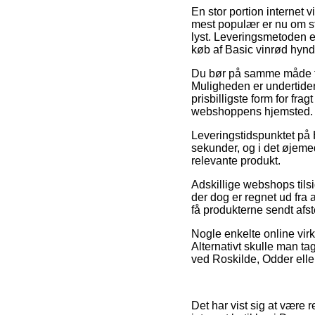
En stor portion internet 
mest populær er nu om stun
lyst. Leveringsmetoden e
køb af Basic vinrød hynd
Du bør på samme måde tæn
Muligheden er undertide
prisbilligste form for fra
webshoppens hjemsted.
Leveringstidspunktet på 
sekunder, og i det øjeme
relevante produkt.
Adskillige webshops tils
der dog er regnet ud fra 
få produkterne sendt afst
Nogle enkelte online virk
Alternativt skulle man ta
ved Roskilde, Odder eller 
Det har vist sig at være 