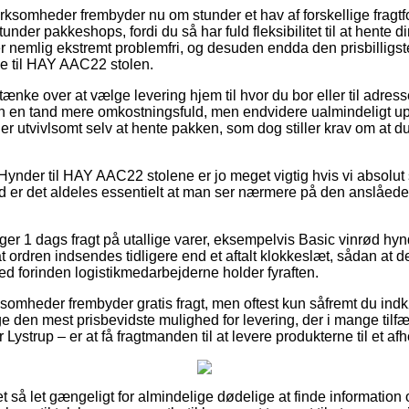
virksomheder frembyder nu om stunder et hav af forskellige fragt
der pakkeshops, fordi du så har fuld fleksibilitet til at hente di
r nemlig ekstremt problemfri, og desuden endda den prisbilligs
e til HAY AAC22 stolen.
ke over at vælge levering hjem til hvor du bor eller til adress
n en tand mere omkostningsfuld, men endvidere ualmindeligt u
gt er utvivlsomt selv at hente pakken, som dog stiller krav om at 
Hynder til HAY AAC22 stolene er jo meget vigtig hvis vi absolut
d er det aldeles essentielt at man ser nærmere på den anslåede 
iger 1 dags fragt på utallige varer, eksempelvis Basic vinrød hy
at ordren indsendes tidligere end et aftalt klokkeslæt, sådan at 
ed forinden logistikmedarbejderne holder fyraften.
somheder frembyder gratis fragt, men oftest kun såfremt du indkø
ge den mest prisbevidste mulighed for levering, der i mange tilf
Lystrup – er at få fragtmanden til at levere produkterne til et af
ret så let gængeligt for almindelige dødelige at finde information