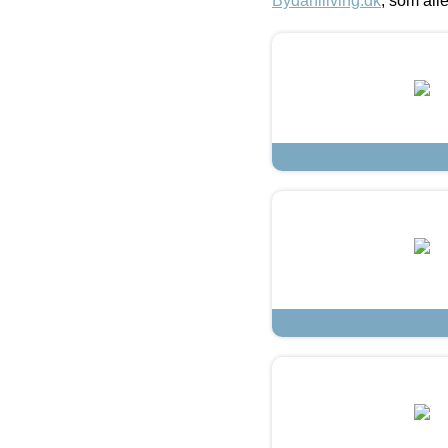
Bydahlliving.dk
, som alle