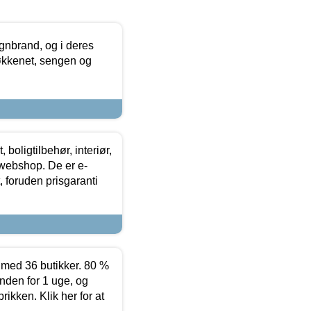
nbrand, og i deres
køkkenet, sengen og
boligtilbehør, interiør,
 webshop. De er e-
 foruden prisgaranti
ed 36 butikker. 80 %
nden for 1 uge, og
ikken. Klik her for at