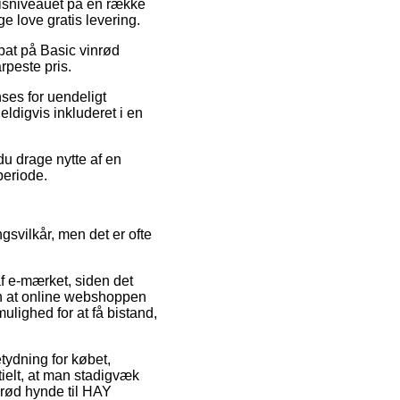
prisniveauet på en række
e love gratis levering.
abat på Basic vinrød
rpeste pris.
nses for uendeligt
ldigvis inkluderet i en
du drage nytte af en
periode.
svilkår, men det er ofte
f e-mærket, siden det
den at online webshoppen
lighed for at få bistand,
tydning for købet,
tielt, at man stadigvæk
inrød hynde til HAY