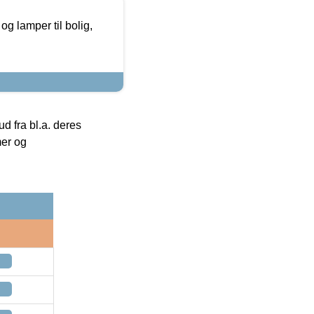
g lamper til bolig,
 fra bl.a. deres
mer og