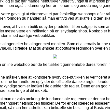
rk, og til tak har mange netbutikker været tvunget til at presse 
børn, men også til damer og herrer – enormt, og endda nogle gang
være gavnligt at efterprøve et par forskellige webshops efter r
n forinden du handler, så man er tryg ved at skaffe sig den ska
r over, at hvis en butik udbyder produkter til en salgspris som a
det meste være en indikation på en snydagtig shop. Kortkøb er he
unden imod uærlige webbutikker.
betalinger eller betalinger med mobilen. Som et alternativ kunne 
 ViaBill, i tilfælde af at du ønsker at godtgøre regningen over en 
online webshop bør de helt sikkert gennemløbe deres forretning
 måske være at kontrollere hvorvidt e-butikken er verificeret a
 online forhandleren opfylder de officielle danske regler, foru
gkyndige som er indført i de gældende regler. Dette er en god mu
er som følge af dit indkøb.
at man er vaks omkring de fundamentale reglementer der har be
neringsret netshoppen tilsikrer. Derfor er det ligeledes essesen
mail, så man fremadrettet kan bekræfte sin bestilling af Basic v