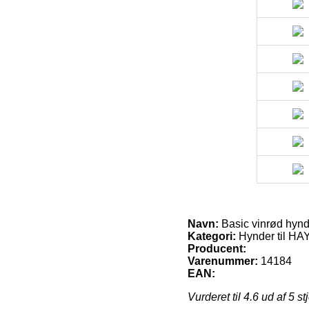
Navn:
Basic vinrød hynd
Kategori:
Hynder til HA
Producent:
Varenummer:
14184
EAN:
Vurderet til
4.6
ud af 5 st