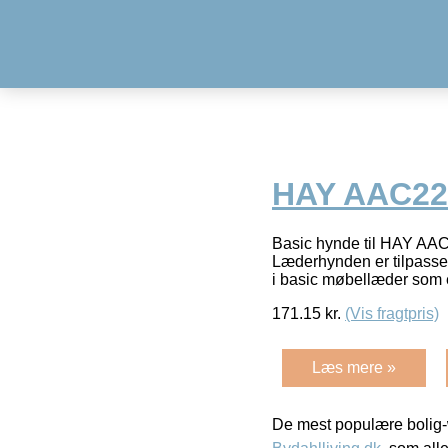
HAY AAC22 
Basic hynde til HAY AAC
Læderhynden er tilpasset
i basic møbellæder som 
171.15
kr.
(Vis fragtpris)
Læs mere »
De mest populære bolig-