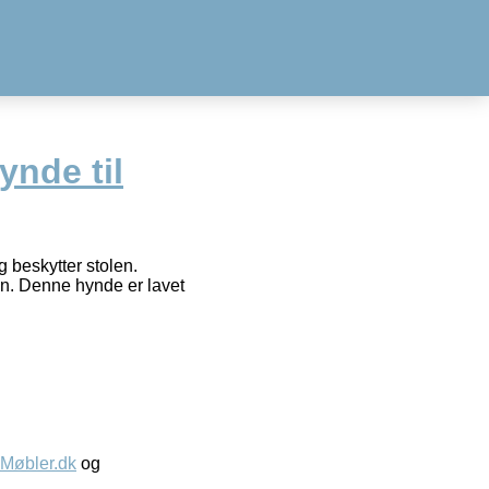
ynde til
 beskytter stolen.
en. Denne hynde er lavet
øbler.dk
og