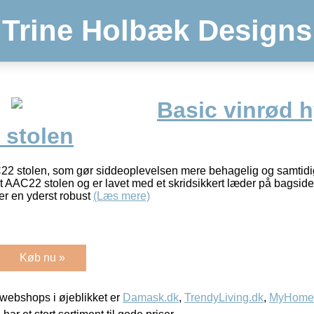
Trine Holbæk Designs
Basic vinrød h
stolen
22 stolen, som gør siddeoplevelsen mere behagelig og samtidig
 AAC22 stolen og er lavet med et skridsikkert læder på bagsid
er en yderst robust
(Læs mere)
Køb nu »
webshops i øjeblikket er
Damask.dk
,
TrendyLiving.dk
,
MyHomeM