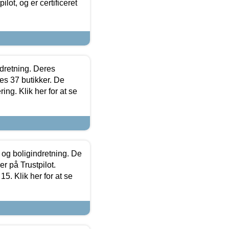
lot, og er certificeret
ndretning. Deres
s 37 butikker. De
ing. Klik her for at se
 og boligindretning. De
r på Trustpilot.
5. Klik her for at se