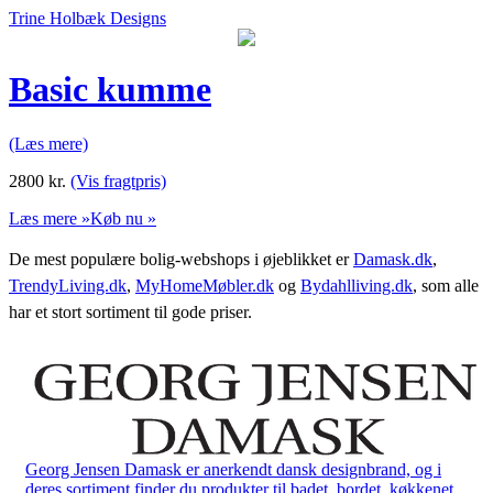
Trine Holbæk Designs
Basic kumme
(Læs mere)
2800
kr.
(Vis fragtpris)
Læs mere »
Køb nu »
De mest populære bolig-webshops i øjeblikket er
Damask.dk
,
TrendyLiving.dk
,
MyHomeMøbler.dk
og
Bydahlliving.dk
, som alle
har et stort sortiment til gode priser.
Georg Jensen Damask er anerkendt dansk designbrand, og i
deres sortiment finder du produkter til badet, bordet, køkkenet,