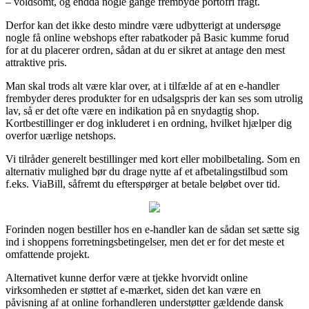
– voldsomt, og endda nogle gange frembyde portofri fragt.
Derfor kan det ikke desto mindre være udbytterigt at undersøge
nogle få online webshops efter rabatkoder på Basic kumme forud
for at du placerer ordren, sådan at du er sikret at antage den mest
attraktive pris.
Man skal trods alt være klar over, at i tilfælde af at en e-handler
frembyder deres produkter for en udsalgspris der kan ses som utrolig
lav, så er det ofte være en indikation på en snydagtig shop.
Kortbestillinger er dog inkluderet i en ordning, hvilket hjælper dig
overfor uærlige netshops.
Vi tilråder generelt bestillinger med kort eller mobilbetaling. Som en
alternativ mulighed bør du drage nytte af et afbetalingstilbud som
f.eks. ViaBill, såfremt du efterspørger at betale beløbet over tid.
Forinden nogen bestiller hos en e-handler kan de sådan set sætte sig
ind i shoppens forretningsbetingelser, men det er for det meste et
omfattende projekt.
Alternativet kunne derfor være at tjekke hvorvidt online
virksomheden er støttet af e-mærket, siden det kan være en
påvisning af at online forhandleren understøtter gældende dansk