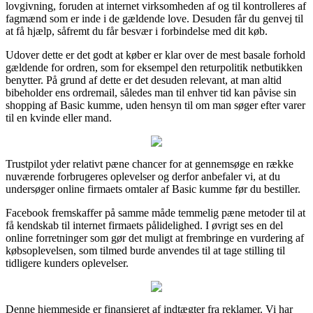
lovgivning, foruden at internet virksomheden af og til kontrolleres af
fagmænd som er inde i de gældende love. Desuden får du genvej til
at få hjælp, såfremt du får besvær i forbindelse med dit køb.
Udover dette er det godt at køber er klar over de mest basale forhold
gældende for ordren, som for eksempel den returpolitik netbutikken
benytter. På grund af dette er det desuden relevant, at man altid
bibeholder ens ordremail, således man til enhver tid kan påvise sin
shopping af Basic kumme, uden hensyn til om man søger efter varer
til en kvinde eller mand.
Trustpilot yder relativt pæne chancer for at gennemsøge en række
nuværende forbrugeres oplevelser og derfor anbefaler vi, at du
undersøger online firmaets omtaler af Basic kumme før du bestiller.
Facebook fremskaffer på samme måde temmelig pæne metoder til at
få kendskab til internet firmaets pålidelighed. I øvrigt ses en del
online forretninger som gør det muligt at frembringe en vurdering af
købsoplevelsen, som tilmed burde anvendes til at tage stilling til
tidligere kunders oplevelser.
Denne hjemmeside er finansieret af indtægter fra reklamer. Vi har