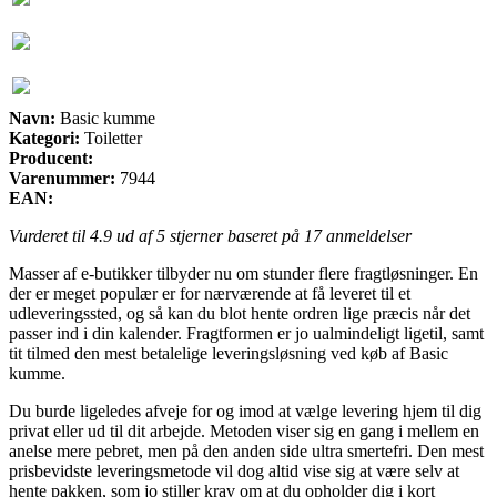
Navn:
Basic kumme
Kategori:
Toiletter
Producent:
Varenummer:
7944
EAN:
Vurderet til
4.9
ud af 5 stjerner baseret på
17
anmeldelser
Masser af e-butikker tilbyder nu om stunder flere fragtløsninger. En
der er meget populær er for nærværende at få leveret til et
udleveringssted, og så kan du blot hente ordren lige præcis når det
passer ind i din kalender. Fragtformen er jo ualmindeligt ligetil, samt
tit tilmed den mest betalelige leveringsløsning ved køb af Basic
kumme.
Du burde ligeledes afveje for og imod at vælge levering hjem til dig
privat eller ud til dit arbejde. Metoden viser sig en gang i mellem en
anelse mere pebret, men på den anden side ultra smertefri. Den mest
prisbevidste leveringsmetode vil dog altid vise sig at være selv at
hente pakken, som jo stiller krav om at du opholder dig i kort