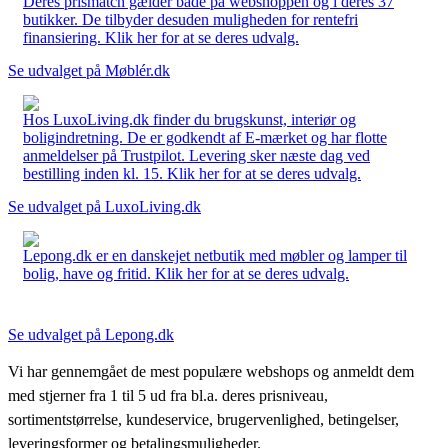
Deres prismatch gælder både på webshoppen og i deres 37
butikker. De tilbyder desuden muligheden for rentefri
finansiering. Klik her for at se deres udvalg.
Se udvalget på Møblér.dk
Hos LuxoLiving.dk finder du brugskunst, interiør og
boligindretning. De er godkendt af E-mærket og har flotte
anmeldelser på Trustpilot. Levering sker næste dag ved
bestilling inden kl. 15. Klik her for at se deres udvalg.
Se udvalget på LuxoLiving.dk
Lepong.dk er en danskejet netbutik med møbler og lamper til
bolig, have og fritid. Klik her for at se deres udvalg.
Se udvalget på Lepong.dk
Vi har gennemgået de mest populære webshops og anmeldt dem
med stjerner fra 1 til 5 ud fra bl.a. deres prisniveau,
sortimentstørrelse, kundeservice, brugervenlighed, betingelser,
leveringsformer og betalingsmuligheder.