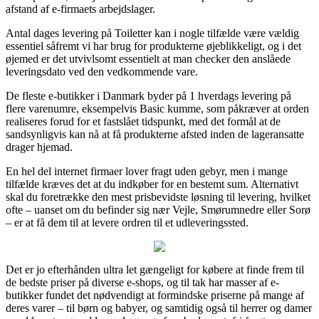
afstand af e-firmaets arbejdslager.
Antal dages levering på Toiletter kan i nogle tilfælde være vældig
essentiel såfremt vi har brug for produkterne øjeblikkeligt, og i det
øjemed er det utvivlsomt essentielt at man checker den anslåede
leveringsdato ved den vedkommende vare.
De fleste e-butikker i Danmark byder på 1 hverdags levering på
flere varenumre, eksempelvis Basic kumme, som påkræver at orden
realiseres forud for et fastslået tidspunkt, med det formål at de
sandsynligvis kan nå at få produkterne afsted inden de lageransatte
drager hjemad.
En hel del internet firmaer lover fragt uden gebyr, men i mange
tilfælde kræves det at du indkøber for en bestemt sum. Alternativt
skal du foretrække den mest prisbevidste løsning til levering, hvilket
ofte – uanset om du befinder sig nær Vejle, Smørumnedre eller Sorø
– er at få dem til at levere ordren til et udleveringssted.
Det er jo efterhånden ultra let gængeligt for købere at finde frem til
de bedste priser på diverse e-shops, og til tak har masser af e-
butikker fundet det nødvendigt at formindske priserne på mange af
deres varer – til børn og babyer, og samtidig også til herrer og damer