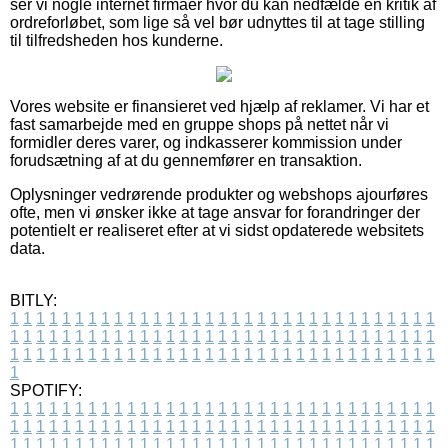
ser vi nogle internet firmaer hvor du kan nedfælde en kritik af
ordreforløbet, som lige så vel bør udnyttes til at tage stilling
til tilfredsheden hos kunderne.
Vores website er finansieret ved hjælp af reklamer. Vi har et
fast samarbejde med en gruppe shops på nettet når vi
formidler deres varer, og indkasserer kommission under
forudsætning af at du gennemfører en transaktion.
Oplysninger vedrørende produkter og webshops ajourføres
ofte, men vi ønsker ikke at tage ansvar for forandringer der
potentielt er realiseret efter at vi sidst opdaterede websitets
data.
BITLY:
1
1
1
1
1
1
1
1
1
1
1
1
1
1
1
1
1
1
1
1
1
1
1
1
1
1
1
1
1
1
1
1
1
1
1
1
1
1
1
1
1
1
1
1
1
1
1
1
1
1
1
1
1
1
1
1
1
1
1
1
1
1
1
1
1
1
1
1
1
1
1
1
1
1
1
1
1
1
1
1
1
1
1
1
1
1
1
1
1
1
1
1
1
1
1
1
1
1
1
1
SPOTIFY:
1
1
1
1
1
1
1
1
1
1
1
1
1
1
1
1
1
1
1
1
1
1
1
1
1
1
1
1
1
1
1
1
1
1
1
1
1
1
1
1
1
1
1
1
1
1
1
1
1
1
1
1
1
1
1
1
1
1
1
1
1
1
1
1
1
1
1
1
1
1
1
1
1
1
1
1
1
1
1
1
1
1
1
1
1
1
1
1
1
1
1
1
1
1
1
1
1
1
1