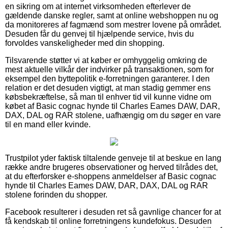
en sikring om at internet virksomheden efterlever de
gældende danske regler, samt at online webshoppen nu og
da monitoreres af fagmænd som mestrer lovene på området.
Desuden får du genvej til hjælpende service, hvis du
forvoldes vanskeligheder med din shopping.
Tilsvarende støtter vi at køber er omhyggelig omkring de
mest aktuelle vilkår der indvirker på transaktionen, som for
eksempel den byttepolitik e-forretningen garanterer. I den
relation er det desuden vigtigt, at man stadig gemmer ens
købsbekræftelse, så man til enhver tid vil kunne vidne om
købet af Basic cognac hynde til Charles Eames DAW, DAR,
DAX, DAL og RAR stolene, uafhængig om du søger en vare
til en mand eller kvinde.
Trustpilot yder faktisk tiltalende genveje til at beskue en lang
række andre brugeres observationer og herved tilrådes det,
at du efterforsker e-shoppens anmeldelser af Basic cognac
hynde til Charles Eames DAW, DAR, DAX, DAL og RAR
stolene forinden du shopper.
Facebook resulterer i desuden ret så gavnlige chancer for at
få kendskab til online forretningens kundefokus. Desuden