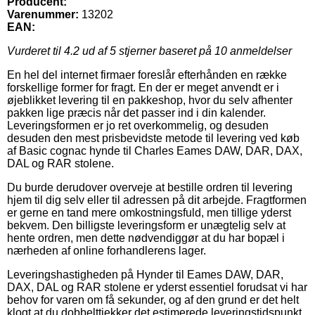
Producent:
Varenummer:
13202
EAN:
Vurderet til
4.2
ud af 5 stjerner baseret på
10
anmeldelser
En hel del internet firmaer foreslår efterhånden en række
forskellige former for fragt. En der er meget anvendt er i
øjeblikket levering til en pakkeshop, hvor du selv afhenter
pakken lige præcis når det passer ind i din kalender.
Leveringsformen er jo ret overkommelig, og desuden
desuden den mest prisbevidste metode til levering ved køb
af Basic cognac hynde til Charles Eames DAW, DAR, DAX,
DAL og RAR stolene.
Du burde derudover overveje at bestille ordren til levering
hjem til dig selv eller til adressen på dit arbejde. Fragtformen
er gerne en tand mere omkostningsfuld, men tillige yderst
bekvem. Den billigste leveringsform er unægtelig selv at
hente ordren, men dette nødvendiggør at du har bopæl i
nærheden af online forhandlerens lager.
Leveringshastigheden på Hynder til Eames DAW, DAR,
DAX, DAL og RAR stolene er yderst essentiel forudsat vi har
behov for varen om få sekunder, og af den grund er det helt
klogt at du dobbelttjekker det estimerede leveringstidspunkt