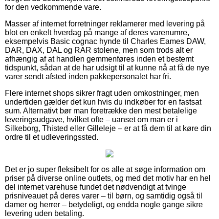
for den vedkommende vare.
Masser af internet forretninger reklamerer med levering på
blot en enkelt hverdag på mange af deres varenumre,
eksempelvis Basic cognac hynde til Charles Eames DAW,
DAR, DAX, DAL og RAR stolene, men som trods alt er
afhængig af at handlen gemmenføres inden et bestemt
tidspunkt, sådan at de har udsigt til at kunne nå at få de nye
varer sendt afsted inden pakkepersonalet har fri.
Flere internet shops sikrer fragt uden omkostninger, men
undertiden gælder det kun hvis du indkøber for en fastsat
sum. Alternativt bør man foretrække den mest betalelige
leveringsudgave, hvilket ofte – uanset om man er i
Silkeborg, Thisted eller Gilleleje – er at få dem til at køre din
ordre til et udleveringssted.
Det er jo super fleksibelt for os alle at søge information om
priser på diverse online outlets, og med det motiv har en hel
del internet varehuse fundet det nødvendigt at tvinge
prisniveauet på deres varer – til børn, og samtidig også til
damer og herrer – betydeligt, og endda nogle gange sikre
levering uden betaling.