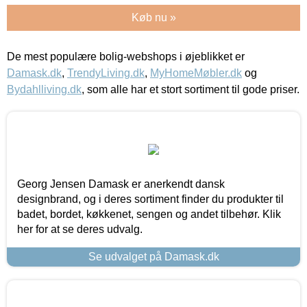
Køb nu »
De mest populære bolig-webshops i øjeblikket er
Damask.dk
,
TrendyLiving.dk
,
MyHomeMøbler.dk
og
Bydahlliving.dk
, som alle har et stort sortiment til gode priser.
Georg Jensen Damask er anerkendt dansk
designbrand, og i deres sortiment finder du produkter til
badet, bordet, køkkenet, sengen og andet tilbehør. Klik
her for at se deres udvalg.
Se udvalget på Damask.dk