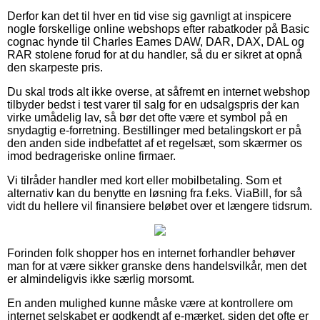
Derfor kan det til hver en tid vise sig gavnligt at inspicere
nogle forskellige online webshops efter rabatkoder på Basic
cognac hynde til Charles Eames DAW, DAR, DAX, DAL og
RAR stolene forud for at du handler, så du er sikret at opnå
den skarpeste pris.
Du skal trods alt ikke overse, at såfremt en internet webshop
tilbyder bedst i test varer til salg for en udsalgspris der kan
virke umådelig lav, så bør det ofte være et symbol på en
snydagtig e-forretning. Bestillinger med betalingskort er på
den anden side indbefattet af et regelsæt, som skærmer os
imod bedrageriske online firmaer.
Vi tilråder handler med kort eller mobilbetaling. Som et
alternativ kan du benytte en løsning fra f.eks. ViaBill, for så
vidt du hellere vil finansiere beløbet over et længere tidsrum.
Forinden folk shopper hos en internet forhandler behøver
man for at være sikker granske dens handelsvilkår, men det
er almindeligvis ikke særlig morsomt.
En anden mulighed kunne måske være at kontrollere om
internet selskabet er godkendt af e-mærket, siden det ofte er