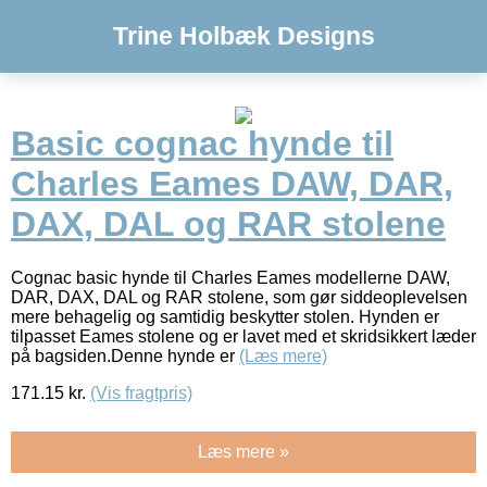
Trine Holbæk Designs
Basic cognac hynde til
Charles Eames DAW, DAR,
DAX, DAL og RAR stolene
Cognac basic hynde til Charles Eames modellerne DAW,
DAR, DAX, DAL og RAR stolene, som gør siddeoplevelsen
mere behagelig og samtidig beskytter stolen. Hynden er
tilpasset Eames stolene og er lavet med et skridsikkert læder
på bagsiden.Denne hynde er
(Læs mere)
171.15
kr.
(Vis fragtpris)
Læs mere »