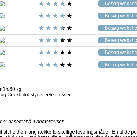
Besøg websh
Besøg websh
Besøg websh
Besøg websh
Besøg websh
Besøg websh
r 1h/60 kg
 og Cocktailudstyr > Delikatesser
rner baseret på
4
anmeldelser
 alt held en lang række forskellige leveringsmåder. En af de pop