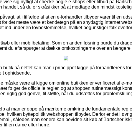
 vise sig nyttigt at checke nogle e-shops efter tilbud på Bartsc
 handel, så du er skråsikker på at modtage den mindst kostelige
åvagt, at i tilfælde af at en e-forhandler tilbyder varer til en u
 for det meste være et kendetegn på en snydagtig internet webs
 ind under en lovbestemmelse, hvilket begunstiger folk overfo
ortkøb eller mobilbetaling. Som en anden løsning burde du drage 
remt du efterspørger at dække omkostningerne over en længere 
 en butik på nettet kan man i princippet kigge på forhandlerens fo
elt ophidsende.
måske være at kigge om online butikken er verificeret af e-mær
rmaet følger de officielle regler, og at shoppen rutinemæssigt kontro
r en rigtig god genvej til støtte, når du udsættes for problemstill
jælp at man er oppe på mærkerne omkring de fundamentale regle
el hvilken byttepolitik webshoppen tilbyder. Derfor er det i øvrig
remail, således man senere kan bevidne sit køb af Bartscher is
r til en dame eller herre.