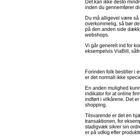
Det kan ikke desto mindre
inden du gennemfører din
Du må alligevel være så p
overkommelig, så bør det
på den anden side dækket
webshops.
Vi går generelt ind for k
eksempelvis ViaBill, såf
Forinden folk bestiller i
er det normalt ikke speci
En anden mulighed kunne 
indikator for at online fi
indført i vilkårene. Det e
shopping.
Tilsvarende er det en h
transaktionen, for eksemp
stadigvæk sikrer sin ord
er på udkig efter produkte