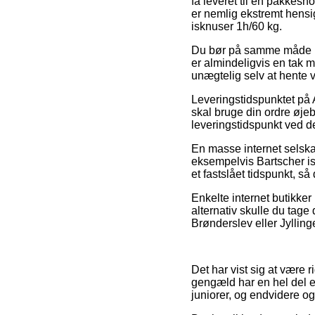
få leveret til en pakkes
er nemlig ekstremt hensi
isknuser 1h/60 kg.
Du bør på samme måde besl
er almindeligvis en tak 
unægtelig selv at hente 
Leveringstidspunktet på A
skal bruge din ordre øjeb
leveringstidspunkt ved de
En masse internet selska
eksempelvis Bartscher is
et fastslået tidspunkt, s
Enkelte internet butikker
alternativ skulle du tage
Brønderslev eller Jyllinge
Det har vist sig at være ri
gengæld har en hel del e-
juniorer, og endvidere og