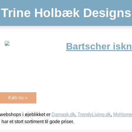
Trine Holbæk Designs
Bartscher iskn
Køb nu »
webshops i øjeblikket er
Damask.dk
,
TrendyLiving.dk
,
MyHomeM
 har et stort sortiment til gode priser.