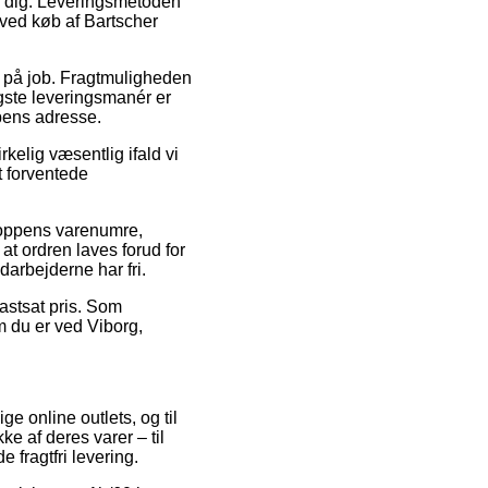
er dig. Leveringsmetoden
 ved køb af Bartscher
er på job. Fragtmuligheden
igste leveringsmanér er
pens adresse.
kelig væsentlig ifald vi
t forventede
hoppens varenumre,
t ordren laves forud for
darbejderne har fri.
fastsat pris. Som
m du er ved Viborg,
ige online outlets, og til
e af deres varer – til
 fragtfri levering.