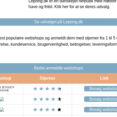
Lepong.dk er en danskejet netbutik med møbler o
have og fritid. Klik her for at se deres udvalg.
Se udvalget på Lepong.dk
t populære webshops og anmeldt dem med stjerner fra 1 til 5 ud
rrelse, kundeservice, brugervenlighed, betingelser, leveringsfor
Bedst anmeldte webshops
bshop
Stjerner
Link
Besøg websh
Besøg websh
Besøg websh