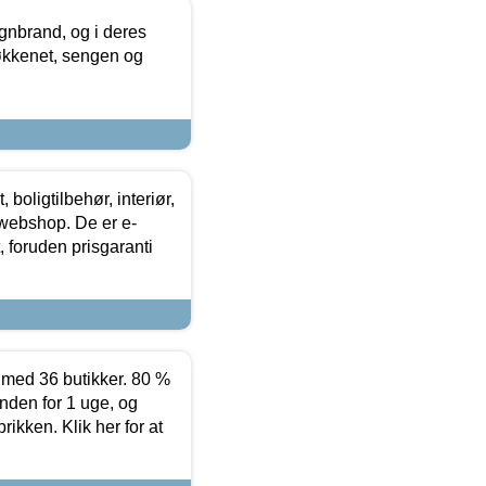
nbrand, og i deres
køkkenet, sengen og
boligtilbehør, interiør,
 webshop. De er e-
 foruden prisgaranti
ed 36 butikker. 80 %
nden for 1 uge, og
ikken. Klik her for at