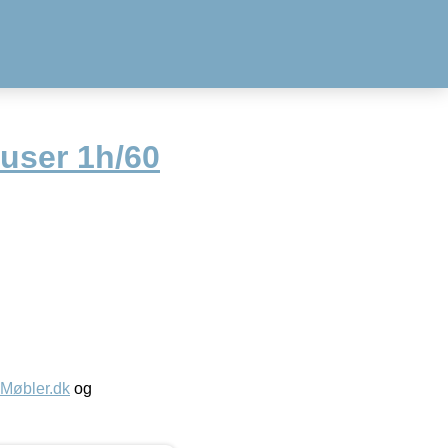
user 1h/60
øbler.dk
og