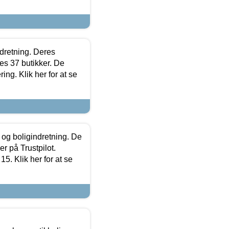
ndretning. Deres
s 37 butikker. De
ing. Klik her for at se
 og boligindretning. De
r på Trustpilot.
5. Klik her for at se