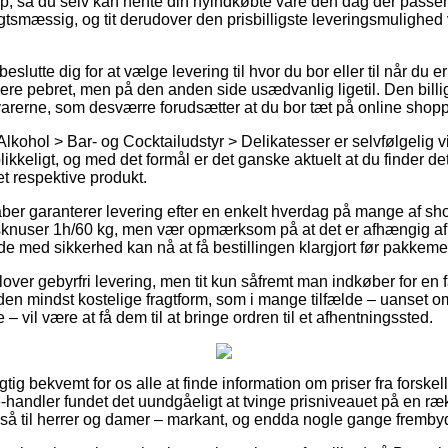
hop, så du selv kan hente din nyindkøbte vare den dag der pass
gtsmæssig, og tit derudover den prisbilligste leveringsmulighed
utte dig for at vælge levering til hvor du bor eller til når du 
mere pebret, men på den anden side usædvanlig ligetil. Den bill
varerne, som desværre forudsætter at du bor tæt på online shop
lkohol > Bar- og Cocktailudstyr > Delikatesser er selvfølgelig vir
likkeligt, og med det formål er det ganske aktuelt at du finder de
t respektive produkt.
ber garanterer levering efter en enkelt hverdag på mange af s
knuser 1h/60 kg, men vær opmærksom på at det er afhængig af a
å de med sikkerhed kan nå at få bestillingen klargjort før pakkeme
 lover gebyrfri levering, men tit kun såfremt man indkøber for en 
 den mindst kostelige fragtform, som i mange tilfælde – uanset o
 – vil være at få dem til at bringe ordren til et afhentningssted.
gtig bekvemt for os alle at finde information om priser fra forskell
handler fundet det uundgåeligt at tvinge prisniveauet på en rækk
så til herrer og damer – markant, og endda nogle gange frembyde