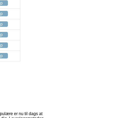
op
op
op
op
op
op
ulære er nu til dags at