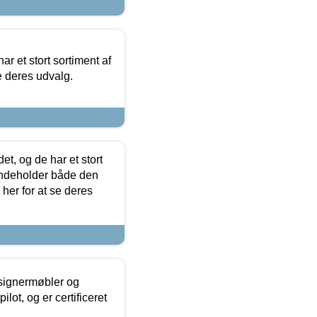
ar et stort sortiment af
e deres udvalg.
t, og de har et stort
 indeholder både den
 her for at se deres
esignermøbler og
lot, og er certificeret