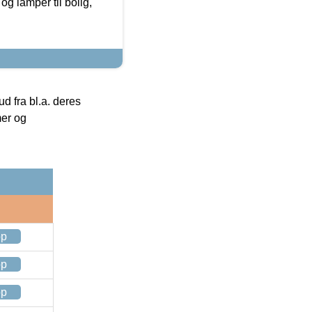
g lamper til bolig,
 fra bl.a. deres
mer og
op
op
op