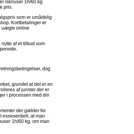
her isknuser 1h/60 kg
 pris.
dsalgspris som er umådelig
hop. Kortbetalinger er
r uægte online
nytte af et tilbud som
periode.
rretningsbetingelser, dog
ket, grundet at det er en
lleres af jurister der er
inger i processen med din
menter der gælder for
t essesentielt, at man
knuser 1h/60 kg, om man