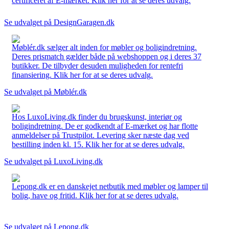
certificeret af E-mærket. Klik her for at se deres udvalg.
Se udvalget på DesignGaragen.dk
Møblér.dk sælger alt inden for møbler og boligindretning.
Deres prismatch gælder både på webshoppen og i deres 37
butikker. De tilbyder desuden muligheden for rentefri
finansiering. Klik her for at se deres udvalg.
Se udvalget på Møblér.dk
Hos LuxoLiving.dk finder du brugskunst, interiør og
boligindretning. De er godkendt af E-mærket og har flotte
anmeldelser på Trustpilot. Levering sker næste dag ved
bestilling inden kl. 15. Klik her for at se deres udvalg.
Se udvalget på LuxoLiving.dk
Lepong.dk er en danskejet netbutik med møbler og lamper til
bolig, have og fritid. Klik her for at se deres udvalg.
Se udvalget på Lepong.dk