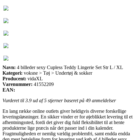
Navn:
4 billeder sexy Cupless Teddy Lingerie Set Str L / XL
Kategori:
voksne > Tøj > Undertøj & sokker
Producent:
vidaXL
Varenummer:
41552209
EAN:
Vurderet til
3.9
ud af 5 stjerner baseret på
49
anmeldelser
En lang række online outlets giver heldigvis diverse forskellige
leveringsløsninger. En sikker vinder er for øjeblikket levering til et
afhentningssted, fordi det giver dig fuld fleksibilitet til at hente
produkterne lige præcis når det passer ind i din kalender.
Fragtmuligheden er nemlig vældig problemfri, samt endda endda
den mest betalelige form for levering ved køb af 4 billeder sexy