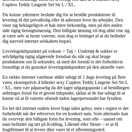
Cupless Teddy Lingerie Set Str L / XL.
Du kunne ydermere beslutte dig for at bestille produkterne til
levering til din privatbolig eller til adressen hvor du arbejder. Den
viser sig beklageligvis et hak mere bekostelig, men på den anden
side rigtig hensigtsmæssig. Den billigste løsning vil dog altid vise sig
at være selv at hente varerne, som dog er betinget af at du befinder
dig nærved internet selskabets bopæl.
Leveringstidspunktet på voksne > Tøj > Undertøj & sokker er
selvfølgelig rigtig afgørende forudsat du står og skal bruge
produkterne om få sekunder, så med det formål er det forholdsvis
fornuftigt at du gransker leveringstidspunktet på den aktuelle vare.
En række internet varehuse stiller udsigt til 1 dags levering på flere
varer, eksempelvis 4 billeder sexy Cupless Teddy Lingerie Set Str L
/ XL, men vær påpasselig da det tager udgangspunkt i at bestillingen
anbringes forud for et givent tidspunkt, sådan at de har udsigt til at
kunne nå at få varerne afsendt inden lagerpersonalet har fyraften.
En hel del internet outlets lover fragt uden gebyr, men i reglen er det
forbeholdt når der erhverves for en konkret sum. Som alternativ kan
du overveje den billigste form for levering, som ofte – uanset om
man befinder sig tæt på Kolding, Lillerød eller Struer – er at få
fragtfirmaet til at levere dine varer til et afhentningssted.