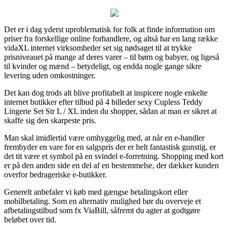
Det er i dag yderst uproblematisk for folk at finde information om
priser fra forskellige online forhandlere, og altså har en lang række
vidaXL internet virksomheder set sig nødsaget til at trykke
prisniveauet på mange af deres varer – til børn og babyer, og ligeså
til kvinder og mænd – betydeligt, og endda nogle gange sikre
levering uden omkostninger.
Det kan dog trods alt blive profitabelt at inspicere nogle enkelte
internet butikker efter tilbud på 4 billeder sexy Cupless Teddy
Lingerie Set Str L / XL inden du shopper, sådan at man er sikret at
skaffe sig den skarpeste pris.
Man skal imidlertid være omhyggelig med, at når en e-handler
frembyder en vare for en salgspris der er helt fantastisk gunstig, er
det tit være et symbol på en svindel e-forretning. Shopping med kort
er på den anden side en del af en bestemmelse, der dækker kunden
overfor bedrageriske e-butikker.
Generelt anbefaler vi køb med gængse betalingskort eller
mobilbetaling. Som en alternativ mulighed bør du overveje et
afbetalingstilbud som fx ViaBill, såfremt du agter at godtgøre
beløbet over tid.