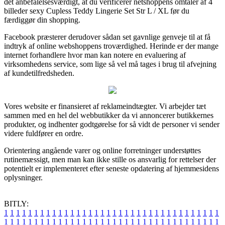
det anbefalelsesværdigt, at du verificerer netshoppens omtaler af 4
billeder sexy Cupless Teddy Lingerie Set Str L / XL før du
færdiggør din shopping.
Facebook præsterer derudover sådan set gavnlige genveje til at få
indtryk af online webshoppens troværdighed. Herinde er der mange
internet forhandlere hvor man kan notere en evaluering af
virksomhedens service, som lige så vel må tages i brug til afvejning
af kundetilfredsheden.
Vores website er finansieret af reklameindtægter. Vi arbejder tæt
sammen med en hel del webbutikker da vi annoncerer butikkernes
produkter, og indhenter godtgørelse for så vidt de personer vi sender
videre fuldfører en ordre.
Orientering angående varer og online forretninger understøttes
rutinemæssigt, men man kan ikke stille os ansvarlig for rettelser der
potentielt er implementeret efter seneste opdatering af hjemmesidens
oplysninger.
BITLY:
1
1
1
1
1
1
1
1
1
1
1
1
1
1
1
1
1
1
1
1
1
1
1
1
1
1
1
1
1
1
1
1
1
1
1
1
1
1
1
1
1
1
1
1
1
1
1
1
1
1
1
1
1
1
1
1
1
1
1
1
1
1
1
1
1
1
1
1
1
1
1
1