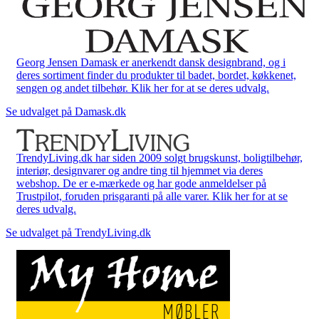
Georg Jensen Damask er anerkendt dansk designbrand, og i
deres sortiment finder du produkter til badet, bordet, køkkenet,
sengen og andet tilbehør. Klik her for at se deres udvalg.
Se udvalget på Damask.dk
TrendyLiving.dk har siden 2009 solgt brugskunst, boligtilbehør,
interiør, designvarer og andre ting til hjemmet via deres
webshop. De er e-mærkede og har gode anmeldelser på
Trustpilot, foruden prisgaranti på alle varer. Klik her for at se
deres udvalg.
Se udvalget på TrendyLiving.dk