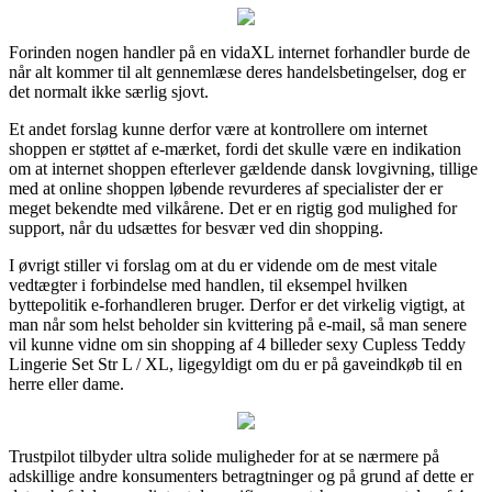
Forinden nogen handler på en vidaXL internet forhandler burde de
når alt kommer til alt gennemlæse deres handelsbetingelser, dog er
det normalt ikke særlig sjovt.
Et andet forslag kunne derfor være at kontrollere om internet
shoppen er støttet af e-mærket, fordi det skulle være en indikation
om at internet shoppen efterlever gældende dansk lovgivning, tillige
med at online shoppen løbende revurderes af specialister der er
meget bekendte med vilkårene. Det er en rigtig god mulighed for
support, når du udsættes for besvær ved din shopping.
I øvrigt stiller vi forslag om at du er vidende om de mest vitale
vedtægter i forbindelse med handlen, til eksempel hvilken
byttepolitik e-forhandleren bruger. Derfor er det virkelig vigtigt, at
man når som helst beholder sin kvittering på e-mail, så man senere
vil kunne vidne om sin shopping af 4 billeder sexy Cupless Teddy
Lingerie Set Str L / XL, ligegyldigt om du er på gaveindkøb til en
herre eller dame.
Trustpilot tilbyder ultra solide muligheder for at se nærmere på
adskillige andre konsumenters betragtninger og på grund af dette er