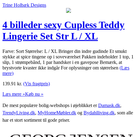
Trine Holbæk Designs
4 billeder sexy Cupless Teddy
Lingerie Set Str L / XL
Farve: Sort Størrelse: L / XL Bringer din indre gudinde Et smukt
stykke at spice tingene op i soveværelset Pakken indeholder 1 top, 1
slip, 1 strømpebånd, 1 par handsker i en gavepose Bemærk, at
brystvorte kvaster ikke indgår For oplysninger om størrelsen
(Læs
mere)
139.91
kr.
(Vis fragtpris)
Læs mere »
Køb nu »
De mest populære bolig-webshops i øjeblikket er
Damask.dk
,
TrendyLiving.dk
,
MyHomeMøbler.dk
og
Bydahlliving.dk
, som alle
har et stort sortiment til gode priser.