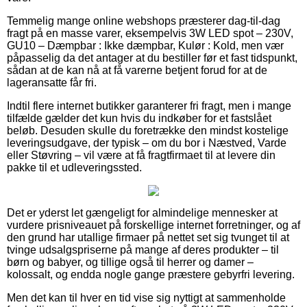
Temmelig mange online webshops præsterer dag-til-dag
fragt på en masse varer, eksempelvis 3W LED spot – 230V,
GU10 – Dæmpbar : Ikke dæmpbar, Kulør : Kold, men vær
påpasselig da det antager at du bestiller før et fast tidspunkt,
sådan at de kan nå at få varerne betjent forud for at de
lageransatte får fri.
Indtil flere internet butikker garanterer fri fragt, men i mange
tilfælde gælder det kun hvis du indkøber for et fastslået
beløb. Desuden skulle du foretrække den mindst kostelige
leveringsudgave, der typisk – om du bor i Næstved, Varde
eller Støvring – vil være at få fragtfirmaet til at levere din
pakke til et udleveringssted.
Det er yderst let gængeligt for almindelige mennesker at
vurdere prisniveauet på forskellige internet forretninger, og af
den grund har utallige firmaer på nettet set sig tvunget til at
tvinge udsalgspriserne på mange af deres produkter – til
børn og babyer, og tillige også til herrer og damer –
kolossalt, og endda nogle gange præstere gebyrfri levering.
Men det kan til hver en tid vise sig nyttigt at sammenholde