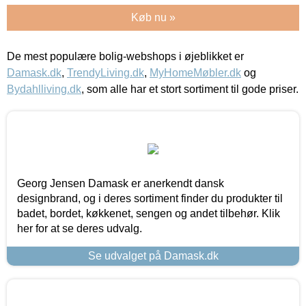
Køb nu »
De mest populære bolig-webshops i øjeblikket er
Damask.dk
,
TrendyLiving.dk
,
MyHomeMøbler.dk
og
Bydahlliving.dk
, som alle har et stort sortiment til gode priser.
Georg Jensen Damask er anerkendt dansk
designbrand, og i deres sortiment finder du produkter til
badet, bordet, køkkenet, sengen og andet tilbehør. Klik
her for at se deres udvalg.
Se udvalget på Damask.dk