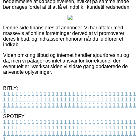
bedømmelse af købsoplevelsen, hvilket på samme måde
bør drages fordel af til at få et indblik i kundetilfredsheden.
Denne side finansieres af annoncer. Vi har aftaler med
massevis af online forretninger derved at vi promoverer
deres tilbud, og indkasserer honorar når du fuldfører et
indkøb.
Viden omkring tilbud og internet handler ajourføres nu og
da, men vi påtager os intet ansvar for korrektioner der
eventuelt er iværksat siden vi sidste gang opdaterede de
anvendte oplysninger.
BITLY:
1
1
1
1
1
1
1
1
1
1
1
1
1
1
1
1
1
1
1
1
1
1
1
1
1
1
1
1
1
1
1
1
1
1
1
1
1
1
1
1
1
1
1
1
1
1
1
1
1
1
1
1
1
1
1
1
1
1
1
1
1
1
1
1
1
1
1
1
1
1
1
1
1
1
1
1
1
1
1
1
1
1
1
1
1
1
1
1
1
1
1
1
1
1
1
1
1
1
1
1
SPOTIFY:
1
1
1
1
1
1
1
1
1
1
1
1
1
1
1
1
1
1
1
1
1
1
1
1
1
1
1
1
1
1
1
1
1
1
1
1
1
1
1
1
1
1
1
1
1
1
1
1
1
1
1
1
1
1
1
1
1
1
1
1
1
1
1
1
1
1
1
1
1
1
1
1
1
1
1
1
1
1
1
1
1
1
1
1
1
1
1
1
1
1
1
1
1
1
1
1
1
1
1
1