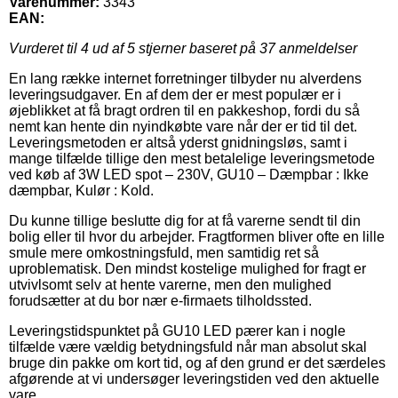
Varenummer:
3343
EAN:
Vurderet til
4
ud af 5 stjerner baseret på
37
anmeldelser
En lang række internet forretninger tilbyder nu alverdens
leveringsudgaver. En af dem der er mest populær er i
øjeblikket at få bragt ordren til en pakkeshop, fordi du så
nemt kan hente din nyindkøbte vare når der er tid til det.
Leveringsmetoden er altså yderst gnidningsløs, samt i
mange tilfælde tillige den mest betalelige leveringsmetode
ved køb af 3W LED spot – 230V, GU10 – Dæmpbar : Ikke
dæmpbar, Kulør : Kold.
Du kunne tillige beslutte dig for at få varerne sendt til din
bolig eller til hvor du arbejder. Fragtformen bliver ofte en lille
smule mere omkostningsfuld, men samtidig ret så
uproblematisk. Den mindst kostelige mulighed for fragt er
utvivlsomt selv at hente varerne, men den mulighed
forudsætter at du bor nær e-firmaets tilholdssted.
Leveringstidspunktet på GU10 LED pærer kan i nogle
tilfælde være vældig betydningsfuld når man absolut skal
bruge din pakke om kort tid, og af den grund er det særdeles
afgørende at vi undersøger leveringstiden ved den aktuelle
vare.