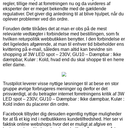
regler, tillige med at forretningen nu og da vurderes af
eksperter der er meget bekendte med de gældende
regulativer. Det giver dig anledning til at blive hjulpet, når du
oplever problemer ved din ordre.
Foruden dette tilrådes det at man er obs på de mest
relevante vedtægter i forbindelse med bestillingen, som fx
hvilken returpolitik webbutikken benytter. I den forbindelse er
det ligeledes afgørende, at man til enhver tid bibeholder ens
kvittering på e-mail, således man altid kan bevidne sin
shopping af 3W LED spot – 230V, GU10 – Dæmpbar : Ikke
dæmpbar, Kulør : Kold, hvad end du skal shoppe til en herre
eller dame.
Trustpilot leverer visse nyttige løsninger til at bese en stor
gruppe øvrige forbrugeres meninger og derfor er det
prisværdigt, at du betragter internet forretningens kritik af 3W
LED spot – 230V, GU10 – Dæmpbar : Ikke dæmpbar, Kulør :
Kold inden du placerer din ordre.
Facebook tilbyder dig desuden egentlig nyttige muligheder
for at få et kig ind i netbutikkens kundetilfredshed. Her ser vi
faktisk online webshops hvor det er muligt at afgive en