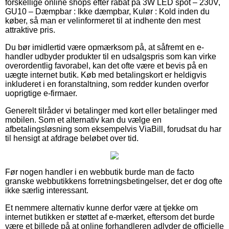
forskellige online shops efter rabat på 3W LED spot – 230V,
GU10 – Dæmpbar : Ikke dæmpbar, Kulør : Kold inden du
køber, så man er velinformeret til at indhente den mest
attraktive pris.
Du bør imidlertid være opmærksom på, at såfremt en e-
handler udbyder produkter til en udsalgspris som kan virke
overordentlig favorabel, kan det ofte være et bevis på en
uægte internet butik. Køb med betalingskort er heldigvis
inkluderet i en foranstaltning, som redder kunden overfor
uoprigtige e-firmaer.
Generelt tilråder vi betalinger med kort eller betalinger med
mobilen. Som et alternativ kan du vælge en
afbetalingsløsning som eksempelvis ViaBill, forudsat du har
til hensigt at afdrage beløbet over tid.
Før nogen handler i en webbutik burde man de facto
granske webbutikkens forretningsbetingelser, det er dog ofte
ikke særlig interessant.
Et nemmere alternativ kunne derfor være at tjekke om
internet butikken er støttet af e-mærket, eftersom det burde
være et billede på at online forhandleren adlyder de officielle