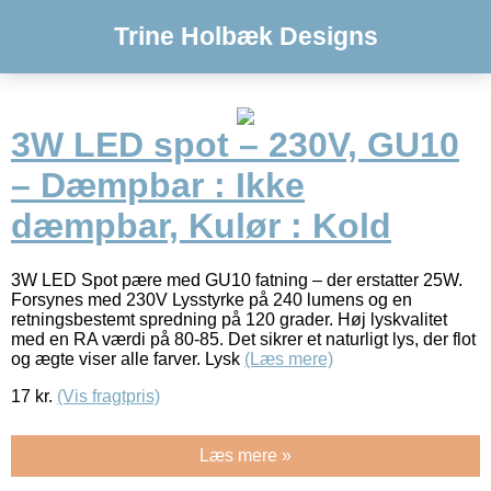
Trine Holbæk Designs
3W LED spot – 230V, GU10
– Dæmpbar : Ikke
dæmpbar, Kulør : Kold
3W LED Spot pære med GU10 fatning – der erstatter 25W.
Forsynes med 230V Lysstyrke på 240 lumens og en
retningsbestemt spredning på 120 grader. Høj lyskvalitet
med en RA værdi på 80-85. Det sikrer et naturligt lys, der flot
og ægte viser alle farver. Lysk
(Læs mere)
17
kr.
(Vis fragtpris)
Læs mere »