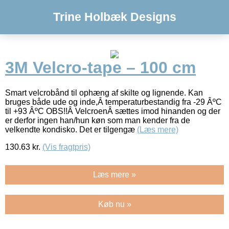
Trine Holbæk Designs
3M Velcro-tape – 100 cm
Smart velcrobånd til ophæng af skilte og lignende. Kan
bruges både ude og inde,Â temperaturbestandig fra -29 ÂºC
til +93 ÂºC OBS!!Â VelcroenÂ sættes imod hinanden og der
er derfor ingen han/hun køn som man kender fra de
velkendte kondisko. Det er tilgengæ
(Læs mere)
130.63
kr.
(Vis fragtpris)
Læs mere »
Køb nu »