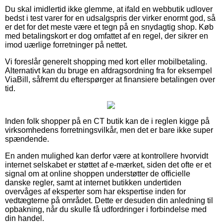
Du skal imidlertid ikke glemme, at ifald en webbutik udlover
bedst i test varer for en udsalgspris der virker enormt god, så
er det for det meste være et tegn på en snydagtig shop. Køb
med betalingskort er dog omfattet af en regel, der sikrer en
imod uærlige forretninger på nettet.
Vi foreslår generelt shopping med kort eller mobilbetaling.
Alternativt kan du bruge en afdragsordning fra for eksempel
ViaBill, såfremt du efterspørger at finansiere betalingen over
tid.
Inden folk shopper på en CT butik kan de i reglen kigge på
virksomhedens forretningsvilkår, men det er bare ikke super
spændende.
En anden mulighed kan derfor være at kontrollere hvorvidt
internet selskabet er støttet af e-mærket, siden det ofte er et
signal om at online shoppen understøtter de officielle
danske regler, samt at internet butikken undertiden
overvåges af eksperter som har ekspertise inden for
vedtægterne på området. Dette er desuden din anledning til
opbakning, når du skulle få udfordringer i forbindelse med
din handel.