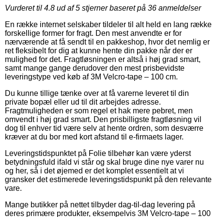
Vurderet til
4.8
ud af 5 stjerner baseret på
36
anmeldelser
En række internet selskaber tildeler til alt held en lang række
forskellige former for fragt. Den mest anvendte er for
nærværende at få sendt til en pakkeshop, hvor det nemlig er
ret fleksibelt for dig at kunne hente din pakke når der er
mulighed for det. Fragtløsningen er altså i høj grad smart,
samt mange gange derudover den mest prisbevidste
leveringstype ved køb af 3M Velcro-tape – 100 cm.
Du kunne tillige tænke over at få varerne leveret til din
private bopæl eller ud til dit arbejdes adresse.
Fragtmuligheden er som regel et hak mere pebret, men
omvendt i høj grad smart. Den prisbilligste fragtløsning vil
dog til enhver tid være selv at hente ordren, som desværre
kræver at du bor med kort afstand til e-firmaets lager.
Leveringstidspunktet på Folie tilbehør kan være yderst
betydningsfuld ifald vi står og skal bruge dine nye varer nu
og her, så i det øjemed er det komplet essentielt at vi
gransker det estimerede leveringstidspunkt på den relevante
vare.
Mange butikker på nettet tilbyder dag-til-dag levering på
deres primære produkter, eksempelvis 3M Velcro-tape – 100