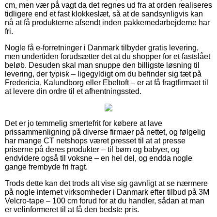
cm, men vær på vagt da det regnes ud fra at orden realiseres
tidligere end et fast klokkeslæt, så at de sandsynligvis kan
nå at få produkterne afsendt inden pakkemedarbejderne har
fri.
Nogle få e-forretninger i Danmark tilbyder gratis levering,
men undertiden forudsætter det at du shopper for et fastslået
beløb. Desuden skal man snuppe den billigste løsning til
levering, der typisk – ligegyldigt om du befinder sig tæt på
Fredericia, Kalundborg eller Ebeltoft – er at få fragtfirmaet til
at levere din ordre til et afhentningssted.
Det er jo temmelig smertefrit for købere at lave
prissammenligning på diverse firmaer på nettet, og følgelig
har mange CT netshops været presset til at at presse
priserne på deres produkter – til børn og babyer, og
endvidere også til voksne – en hel del, og endda nogle
gange frembyde fri fragt.
Trods dette kan det trods alt vise sig gavnligt at se nærmere
på nogle internet virksomheder i Danmark efter tilbud på 3M
Velcro-tape – 100 cm forud for at du handler, sådan at man
er velinformeret til at få den bedste pris.