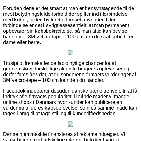
Foruden dette er det smart at man er hensynstagende til de
mest betydningsfulde forhold der spiller ind i forbindelse
med købet, fx den bytteret e-firmaet anvender. I den
forbindelse er det i øvrigt essesentielt, at man permanent
opbevarer sin købsbekræftelse, så man altid kan bevise
handlen af 3M Velcro-tape – 100 cm, om du skal købe til en
dame eller herre.
Trustpilot fremskaffer de facto nyttige chancer for at
gennemstøve forskellige aktuelle brugeres oplevelser og
derfor foreslåes det, at du sonderer e-firmaets vurderinger af
3M Velcro-tape – 100 cm forinden du handler.
Facebook indebærer desuden ganske pæne genveje til at få
indtryk af e-firmaets popularitet. Herinde møder vi mange
online shops i Danmark hvor kunder kan publicere en
vurdering af deres købsoplevelse, som på samme måde kan
tages i brug til at tage stilling til kundetilfredsheden.
Denne hjemmeside finansieres af reklameindtægter. Vi
samarbejder med adskillige internet butikker hvori vi