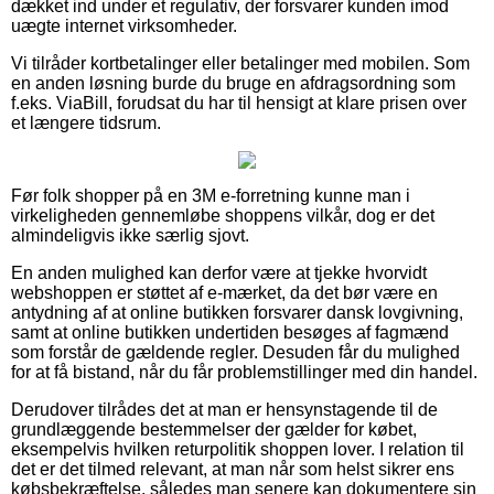
dækket ind under et regulativ, der forsvarer kunden imod
uægte internet virksomheder.
Vi tilråder kortbetalinger eller betalinger med mobilen. Som
en anden løsning burde du bruge en afdragsordning som
f.eks. ViaBill, forudsat du har til hensigt at klare prisen over
et længere tidsrum.
Før folk shopper på en 3M e-forretning kunne man i
virkeligheden gennemløbe shoppens vilkår, dog er det
almindeligvis ikke særlig sjovt.
En anden mulighed kan derfor være at tjekke hvorvidt
webshoppen er støttet af e-mærket, da det bør være en
antydning af at online butikken forsvarer dansk lovgivning,
samt at online butikken undertiden besøges af fagmænd
som forstår de gældende regler. Desuden får du mulighed
for at få bistand, når du får problemstillinger med din handel.
Derudover tilrådes det at man er hensynstagende til de
grundlæggende bestemmelser der gælder for købet,
eksempelvis hvilken returpolitik shoppen lover. I relation til
det er det tilmed relevant, at man når som helst sikrer ens
købsbekræftelse, således man senere kan dokumentere sin