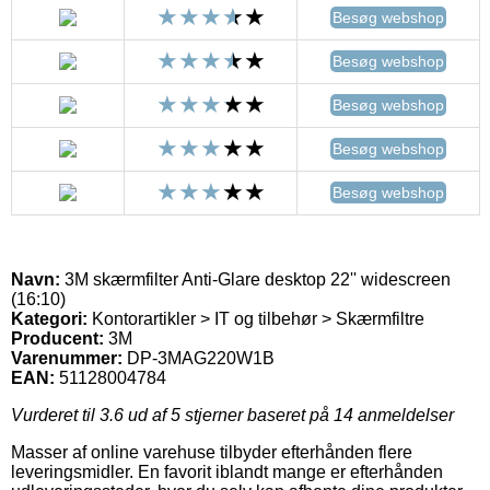
Besøg webshop
Besøg webshop
Besøg webshop
Besøg webshop
Besøg webshop
Navn:
3M skærmfilter Anti-Glare desktop 22'' widescreen
(16:10)
Kategori:
Kontorartikler > IT og tilbehør > Skærmfiltre
Producent:
3M
Varenummer:
DP-3MAG220W1B
EAN:
51128004784
Vurderet til
3.6
ud af 5 stjerner baseret på
14
anmeldelser
Masser af online varehuse tilbyder efterhånden flere
leveringsmidler. En favorit iblandt mange er efterhånden