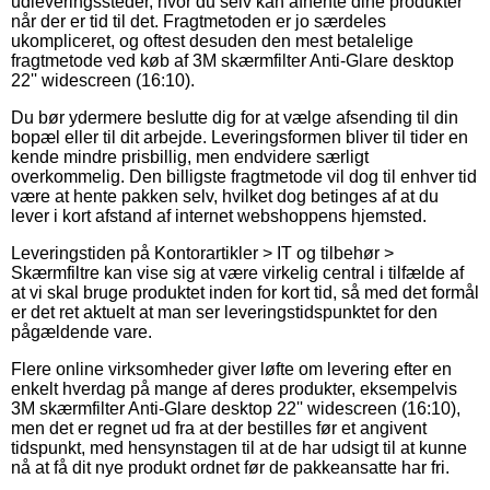
udleveringssteder, hvor du selv kan afhente dine produkter
når der er tid til det. Fragtmetoden er jo særdeles
ukompliceret, og oftest desuden den mest betalelige
fragtmetode ved køb af 3M skærmfilter Anti-Glare desktop
22'' widescreen (16:10).
Du bør ydermere beslutte dig for at vælge afsending til din
bopæl eller til dit arbejde. Leveringsformen bliver til tider en
kende mindre prisbillig, men endvidere særligt
overkommelig. Den billigste fragtmetode vil dog til enhver tid
være at hente pakken selv, hvilket dog betinges af at du
lever i kort afstand af internet webshoppens hjemsted.
Leveringstiden på Kontorartikler > IT og tilbehør >
Skærmfiltre kan vise sig at være virkelig central i tilfælde af
at vi skal bruge produktet inden for kort tid, så med det formål
er det ret aktuelt at man ser leveringstidspunktet for den
pågældende vare.
Flere online virksomheder giver løfte om levering efter en
enkelt hverdag på mange af deres produkter, eksempelvis
3M skærmfilter Anti-Glare desktop 22'' widescreen (16:10),
men det er regnet ud fra at der bestilles før et angivent
tidspunkt, med hensynstagen til at de har udsigt til at kunne
nå at få dit nye produkt ordnet før de pakkeansatte har fri.