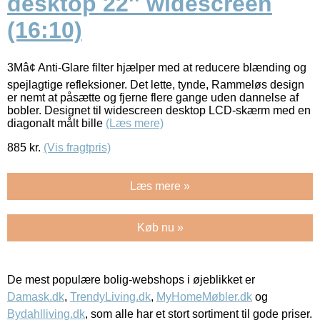
desktop 22'' widescreen
(16:10)
3Mâ¢ Anti-Glare filter hjælper med at reducere blænding og
spejlagtige refleksioner. Det lette, tynde, Rammeløs design
er nemt at påsætte og fjerne flere gange uden dannelse af
bobler. Designet til widescreen desktop LCD-skærm med en
diagonalt målt bille
(Læs mere)
885
kr.
(Vis fragtpris)
Læs mere »
Køb nu »
De mest populære bolig-webshops i øjeblikket er
Damask.dk
,
TrendyLiving.dk
,
MyHomeMøbler.dk
og
Bydahlliving.dk
, som alle har et stort sortiment til gode priser.