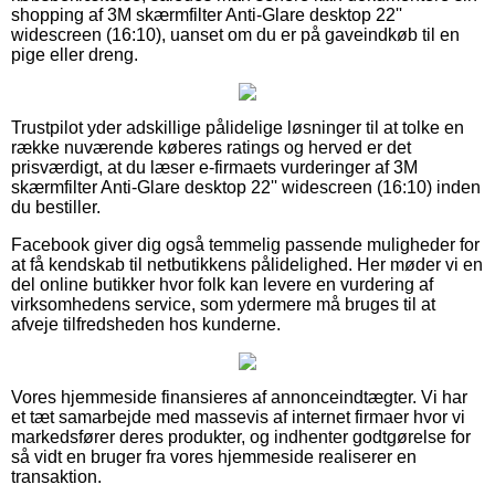
shopping af 3M skærmfilter Anti-Glare desktop 22''
widescreen (16:10), uanset om du er på gaveindkøb til en
pige eller dreng.
Trustpilot yder adskillige pålidelige løsninger til at tolke en
række nuværende køberes ratings og herved er det
prisværdigt, at du læser e-firmaets vurderinger af 3M
skærmfilter Anti-Glare desktop 22'' widescreen (16:10) inden
du bestiller.
Facebook giver dig også temmelig passende muligheder for
at få kendskab til netbutikkens pålidelighed. Her møder vi en
del online butikker hvor folk kan levere en vurdering af
virksomhedens service, som ydermere må bruges til at
afveje tilfredsheden hos kunderne.
Vores hjemmeside finansieres af annonceindtægter. Vi har
et tæt samarbejde med massevis af internet firmaer hvor vi
markedsfører deres produkter, og indhenter godtgørelse for
så vidt en bruger fra vores hjemmeside realiserer en
transaktion.