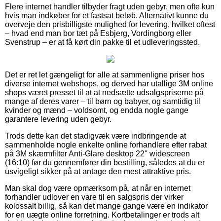
Flere internet handler tilbyder fragt uden gebyr, men ofte kun
hvis man indkøber for et fastsat beløb. Alternativt kunne du
overveje den prisbilligste mulighed for levering, hvilket oftest
– hvad end man bor tæt på Esbjerg, Vordingborg eller
Svenstrup – er at få kørt din pakke til et udleveringssted.
Det er ret let gængeligt for alle at sammenligne priser hos
diverse internet webshops, og derved har utallige 3M online
shops været presset til at at nedsætte udsalgspriserne på
mange af deres varer – til børn og babyer, og samtidig til
kvinder og mænd – voldsomt, og endda nogle gange
garantere levering uden gebyr.
Trods dette kan det stadigvæk være indbringende at
sammenholde nogle enkelte online forhandlere efter rabat
på 3M skærmfilter Anti-Glare desktop 22'' widescreen
(16:10) før du gennemfører din bestilling, således at du er
usvigeligt sikker på at antage den mest attraktive pris.
Man skal dog være opmærksom på, at når en internet
forhandler udlover en vare til en salgspris der virker
kolossalt billig, så kan det mange gange være en indikator
for en uægte online forretning. Kortbetalinger er trods alt