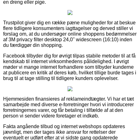
en dreng eller pige.
Trustpilot giver dig en række pæne muligheder for at beskue
flere tidligere konsumenters iagttagelser og derved stiller vi
forslag om, at du undersøger online shoppens bedømmelser
af 3M privacy filter desktop 24,0'' widescreen (16:10) inden
du færdiggør din shopping.
Facebook tilbyder dig for øvrigt tilpas stabile metoder til at få
kendskab til internet virksomhedens pålidelighed. I øvrigt
møder vi mange internet forhandlere som tilbyder kunderne
at publicere en kritik af deres køb, hvilket tillige burde tages i
brug til at tage stilling til tidligere kunders oplevelser.
Hjemmesiden finansieres af reklameindtægter. Vi har et tæt
samarbejde med diverse e-forretninger hvori vi introducerer
forretningernes varer, og får betaling i tilfælde af at den
person vi sender videre foretager et indkøb.
Fakta angående tilbud og internet webshops opdateres
jævnligt, men der tages ikke ansvar for rettelser der
eventuelt er udført efter at vi sidste gang opdaterede