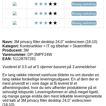
Besøg webshop
Besøg webshop
Besøg webshop
Navn:
3M privacy filter desktop 24,0'' widescreen (16:10)
Kategori:
Kontorartikler > IT og tilbehør > Skærmfiltre
Producent:
3M
Varenummer:
DP-3MPF24W
EAN:
51128787281
Vurderet til
3.5
ud af 5 stjerner baseret på
3
anmeldelser
En lang række internet varehuse tildeler nu om stunder en
lang række forskellige leveringsudgaver. En af dem der er
mest anvendt er i vore dage at få leveret til et
afhentningssted, hvor du selv afhenter produkterne på et
selvvalgt tidspunkt. Leveringsformen er altså meget ligetil,
og mange gange endda den mest letkøbte leveringsmetode
ved køb af 3M privacy filter desktop 24,0'' widescreen
(16:10).