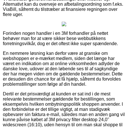
Alternativt kan du overveje en afbetalingsordning som f.eks.
ViaBill, såfremt du tilstræber at finansiere regningen over
flere uger.
Forinden nogen handler i en 3M forhandler på nettet
behøver man for at være sikker bese webbutikkens
forretningsvilkår, dog er det oftest ikke super spændende.
En nemmere løsning kan derfor være at granske om
webshoppen er e-mærket medlem, siden det længe har
været en indikation om at online virksomheden adlyder de
danske love, udover at den løbende ses til af sagkyndige
der har megen viden om de gældende bestemmelser. Dette
er desuden din chance for at få hjælp, såfremt du forvoldes
problemstillinger som følge af din handel.
Dertil er det prisværdigt at kunden er sat ind i de mest
relevante bestemmelser gældende for bestillingen, som
eksempelvis hvilken ombytningspolitik shoppen anvender. I
den forbindelse er det tillige vigtigt, at man stadigvæk
opbevarer sin faktura e-mail, således man en anden gang vil
kunne påvise købet af 3M privacy filter desktop 24,0''
widescreen (16:10), uden hensyn til om man skal shoppe til