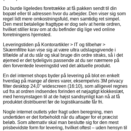
Du burde ligeledes foretrække at få pakken sendt til din
bopæl eller til adressen hvor du arbejder. Den viser sig som
regel lidt mere omkostningsfuld, men samtidig ret simpel.
Den mest betalelige fragttype er dog selv at hente ordren,
hvilket stiller krav om at du befinder dig lige ved online
forretningens hjemsted.
Leveringstiden på Kontorartikler > IT og tilbehør >
Skærmfiltre kan vise sig at være ultra udslagsgivende i
tilfælde af at du står og skal bruge din ordre straks, så i det
øjemed er det tydeligvis passende at du ser nærmere på
den forventede leveringstid ved det aktuelle produkt.
En del internet shops byder på levering på blot en enkelt
hverdag på mange af deres varer, eksempelvis 3M privacy
filter desktop 24,0'' widescreen (16:10), som alligevel regnes
ud fra at ordren indsendes forinden et nøjagtigt klokkeslæt,
med hensynstagen til at de højst sandsynligt kan nå at få
produktet distribueret før de logistikansatte får fri.
Nogle internet outlets yder fragt uden beregning, men
undertiden er det forbeholdt når du aftager for et præcist
beløb. Som alternativ skal man beslutte sig for den mest
prisbevidste form for levering, hvilket oftest – uden hensyn til