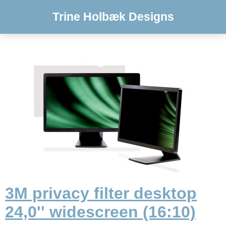
Trine Holbæk Designs
3M privacy filter desktop
24,0'' widescreen (16:10)