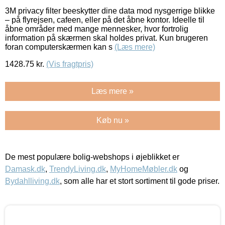
3M privacy filter beeskytter dine data mod nysgerrige blikke
– på flyrejsen, cafeen, eller på det åbne kontor. Ideelle til
åbne områder med mange mennesker, hvor fortrolig
information på skærmen skal holdes privat. Kun brugeren
foran computerskærmen kan s
(Læs mere)
1428.75
kr.
(Vis fragtpris)
Læs mere »
Køb nu »
De mest populære bolig-webshops i øjeblikket er
Damask.dk
,
TrendyLiving.dk
,
MyHomeMøbler.dk
og
Bydahlliving.dk
, som alle har et stort sortiment til gode priser.