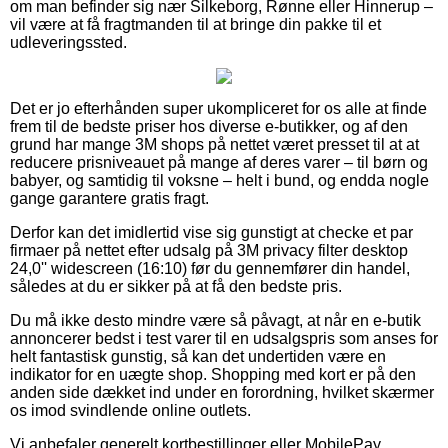
om man befinder sig nær Silkeborg, Rønne eller Hinnerup –
vil være at få fragtmanden til at bringe din pakke til et
udleveringssted.
Det er jo efterhånden super ukompliceret for os alle at finde
frem til de bedste priser hos diverse e-butikker, og af den
grund har mange 3M shops på nettet været presset til at at
reducere prisniveauet på mange af deres varer – til børn og
babyer, og samtidig til voksne – helt i bund, og endda nogle
gange garantere gratis fragt.
Derfor kan det imidlertid vise sig gunstigt at checke et par
firmaer på nettet efter udsalg på 3M privacy filter desktop
24,0'' widescreen (16:10) før du gennemfører din handel,
således at du er sikker på at få den bedste pris.
Du må ikke desto mindre være så påvagt, at når en e-butik
annoncerer bedst i test varer til en udsalgspris som anses for
helt fantastisk gunstig, så kan det undertiden være en
indikator for en uægte shop. Shopping med kort er på den
anden side dækket ind under en forordning, hvilket skærmer
os imod svindlende online outlets.
Vi anbefaler generelt kortbestillinger eller MobilePay.