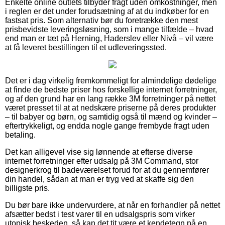
Enkelte online outlets tilbyder fragt uden omkostninger, men
i reglen er det under forudsætning af at du indkøber for en
fastsat pris. Som alternativ bør du foretrække den mest
prisbevidste leveringsløsning, som i mange tilfælde – hvad
end man er tæt på Herning, Haderslev eller Nivå – vil være
at få leveret bestillingen til et udleveringssted.
Det er i dag virkelig fremkommeligt for almindelige dødelige
at finde de bedste priser hos forskellige internet forretninger,
og af den grund har en lang række 3M forretninger på nettet
været presset til at at nedskære priserne på deres produkter
– til babyer og børn, og samtidig også til mænd og kvinder –
eftertrykkeligt, og endda nogle gange frembyde fragt uden
betaling.
Det kan alligevel vise sig lønnende at efterse diverse
internet forretninger efter udsalg på 3M Command, stor
designerkrog til badeværelset forud for at du gennemfører
din handel, sådan at man er tryg ved at skaffe sig den
billigste pris.
Du bør bare ikke undervurdere, at når en forhandler på nettet
afsætter bedst i test varer til en udsalgspris som virker
utopisk beskeden, så kan det tit være et kendetegn på en