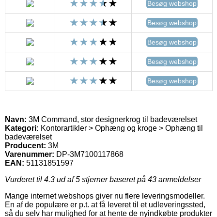
Besøg webshop
Besøg webshop
Besøg webshop
Besøg webshop
Besøg webshop
Navn:
3M Command, stor designerkrog til badeværelset
Kategori:
Kontorartikler > Ophæng og kroge > Ophæng til
badeværelset
Producent:
3M
Varenummer:
DP-3M7100117868
EAN:
51131851597
Vurderet til
4.3
ud af 5 stjerner baseret på
43
anmeldelser
Mange internet webshops giver nu flere leveringsmodeller.
En af de populære er p.t. at få leveret til et udleveringssted,
så du selv har mulighed for at hente de nyindkøbte produkter