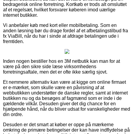
bedragerisk online forretning. Kortkøb er trods alt omsluttet
af et regelsæt, hvilket forsvarer køberen imod uærlige
internet butikker.
Vi anbefaler køb med kort eller mobilbetaling. Som en
anden løsning bør du drage fordel af et afbetalingstilbud fra
fx ViaBill, når du har i sinde at afdrage betalingen ude i
fremtiden.
Inden nogen bestiller hos en 3M netbutik kan man for at
være på den sikre side læse virksomhedens
forretningsaftale, men det er ofte ikke særlig sjovt.
Et nemmere alternativ kan være at kigge om online firmaet
er e-mærket, som skulle være en påvisning af at
webbutikken understøtter de danske regler, samt at internet
butikken nu og da besøges af fagmænd som er inde i de
gældende vilkår. Desuden giver det dig chance for en
hjælpende hånd, når du bliver udsat for vanskeligheder med
din ordre.
Desuden er det smart at køber er oppe på mærkerne
omkring de primære betingelser der kan have indflydelse på