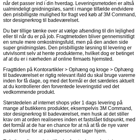
når det passer ind i din hverdag. Leveringsmetoden er altså
ualmindeligt gnidningsløs, samt i mange tilfælde endvidere
den prisbilligste mulighed for fragt ved køb af 3M Command,
stor designerkrog til badeværelset.
Du bør tillige tænke over at vælge afsending til din lejlighed
eller til når du er på job. Fragtmetoden bliver gennemsnitligt
en smule mere omkostningsfuld, men på den anden side
super gnidningsløs. Den prisbilligste løsning til levering er
utvivlsomt selv at hente produkterne, hvilket dog er betinget
af at du er i nærheden af online firmaets hjemsted.
Fragttiden på Kontorartikler > Ophæng og kroge > Ophæng
til badeværelset er rigtig relevant ifald du skal bruge varerne
inden for få dage, og med det formål er det særdeles aktuelt
at du kontrollerer den forventede leveringstid ved det
vedkommende produkt.
Størstedelen af internet shops yder 1 dags levering på
mange af butikkens produkter, eksempelvis 3M Command,
stor designerkrog til badeværelset, men husk at det stiller
krav om at orden realiseres inden et fastslået tidspunkt, med
det formål at de har en chance for at nå at få de nye varer
pakket forud for at pakkepersonalet tager hjem.