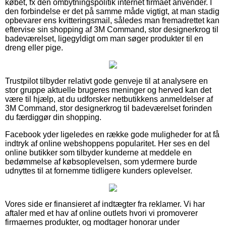
købet, fx den ombytningspolitik internet firmaet anvender. I
den forbindelse er det på samme måde vigtigt, at man stadig
opbevarer ens kvitteringsmail, således man fremadrettet kan
eftervise sin shopping af 3M Command, stor designerkrog til
badeværelset, ligegyldigt om man søger produkter til en
dreng eller pige.
Trustpilot tilbyder relativt gode genveje til at analysere en
stor gruppe aktuelle brugeres meninger og herved kan det
være til hjælp, at du udforsker netbutikkens anmeldelser af
3M Command, stor designerkrog til badeværelset forinden
du færdiggør din shopping.
Facebook yder ligeledes en række gode muligheder for at få
indtryk af online webshoppens popularitet. Her ses en del
online butikker som tilbyder kunderne at meddele en
bedømmelse af købsoplevelsen, som ydermere burde
udnyttes til at fornemme tidligere kunders oplevelser.
Vores side er finansieret af indtægter fra reklamer. Vi har
aftaler med et hav af online outlets hvori vi promoverer
firmaernes produkter, og modtager honorar under