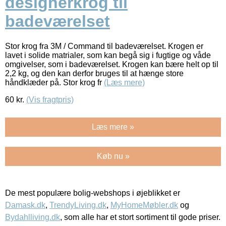
designerkrog til
badeværelset
Stor krog fra 3M / Command til badeværelset. Krogen er
lavet i solide matrialer, som kan begå sig i fugtige og våde
omgivelser, som i badeværelset. Krogen kan bære helt op til
2,2 kg, og den kan derfor bruges til at hænge store
håndklæder på. Stor krog fr
(Læs mere)
60
kr.
(Vis fragtpris)
Læs mere »
Køb nu »
De mest populære bolig-webshops i øjeblikket er
Damask.dk
,
TrendyLiving.dk
,
MyHomeMøbler.dk
og
Bydahlliving.dk
, som alle har et stort sortiment til gode priser.