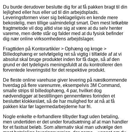
Du burde derudover beslutte dig for at få pakken bragt til din
lejlighed eller hus eller ud til din arbejdsplads.
Leveringsformen viser sig beklageligvis en kende mere
bekostelig, men tillige ualmindeligt smart. Den mest letkøbte
fragtmetode vil dog altid vise sig at være at du selv henter
varerne, men dette står og falder med at du fysisk befinder
dig nær online virksomhedens arbejdslager.
Fragttiden på Kontorartikler > Ophæng og kroge >
Billedophæng er selvfølgelig ret så vigtig i tilfælde af at vi
absolut skal bruge produktet inden for få dage, så af den
grund er det tydeligvis meningsfuldt at du kontrollerer den
forventede leveringstid for det respektive produkt.
De fleste online varehuse giver levering på næstkommende
hverdag på flere varenumre, eksempelvis 3M Command,
smalle strips til billedophæng, 4 par, hvilket dog
nødvendiggør at bestillingen gennemføres forinden et
besluttet klokkeslæt, så de har mulighed for at nå at få
pakken klar før lagermedarbejderne har fri.
Nogle enkelte e-forhandlere tilbyder fragt uden betaling,
men undertiden er det under forudsætning af at man handler
for et fastsat beløb. Som alternativ skal man udvælge den