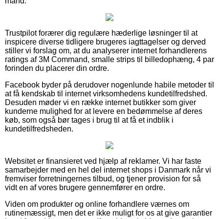
mand.
Trustpilot forærer dig regulære hæderlige løsninger til at
inspicere diverse tidligere brugeres iagttagelser og derved
stiller vi forslag om, at du analyserer internet forhandlerens
ratings af 3M Command, smalle strips til billedophæng, 4 par
forinden du placerer din ordre.
Facebook byder på derudover nogenlunde habile metoder til
at få kendskab til internet virksomhedens kundetilfredshed.
Desuden møder vi en række internet butikker som giver
kunderne mulighed for at levere en bedømmelse af deres
køb, som også bør tages i brug til at få et indblik i
kundetilfredsheden.
Websitet er finansieret ved hjælp af reklamer. Vi har faste
samarbejder med en hel del internet shops i Danmark når vi
fremviser forretningernes tilbud, og tjener provision for så
vidt en af vores brugere gennemfører en ordre.
Viden om produkter og online forhandlere værnes om
rutinemæssigt, men det er ikke muligt for os at give garantier