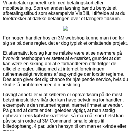
Vi anbefaler generelt køb med betalingskort eller
mobilbetaling. Som en anden løsning bør du benytte et
afbetalingstilbud som eksempelvis ViaBill, i tilfælde af at du
foretrækker at dække betalingen over et længere tidsrum.
Før nogen handler hos en 3M webshop kunne man i og for
sig se på dens regler, det er dog typisk et omfattende projekt.
Et alternativt forslag kunne måske være at se nærmere på
hvorvidt netshoppen er støttet af e-mærket, grundet at det
kan være en sikring om at e-forhandleren efterfølger de
officielle regler, tillige med at internet forretningen
rutinemæssigt revideres af sagkyndige der forstår reglerne.
Desuden giver det dig chance for hjælpende service, hvis du
skulle få problemer med din bestilling.
I øvrigt anbefaler vi at køberen er opmærksom på de mest
betydningsfulde vilkår der kan have betydning for handlen,
eksempelvis den returneringsret internet firmaet anvender.
På grund af dette er det ligeledes vigtigt, at man stadig
opbevarer ens købsbekræftelse, så man når som helst kan
påvise sin ordre af 3M Command, smalle strips til
billedophæng, 4 par, uden hensyn til om man er kvinde eller