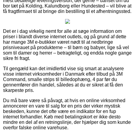
mest betalelige leveringsversion, der gerne – uanset om du
bor tæt på Kolding, Kalundborg eller Hundested – vil blive at
få fragtfirmaet til at bringe din bestilling til et afhentningssted.
Det er i dag virkelig nemt for alle at søge information om
priser i blandt diverse internet outlets, og på grund af dette
har mange 3M e-butikker været nødt til at nedbringe
prisniveauet på produkterne – til børn og babyer, lige så vel
som til damer og herrer – betragteligt, og endda nogle gange
sikre fri fragt.
Til gengæld kan det imidlertid vise sig smart at analysere
visse internet virksomheder i Danmark efter tilbud på 3M
Command, smalle strips til billedophæng, 4 par før du
gennemfører din handel, således at du er sikret at få den
skarpeste pris.
Du må bare være så påvagt, at hvis en online virksomhed
annoncerer en vare til salg for en pris der virker mystisk
beskeden, kunne det ofte være en indikator for en fup
internet forhandler. Køb med betalingskort er ikke desto
mindre en del af en retningslinje, der hjælper dig som kunde
overfor falske online varehuse.