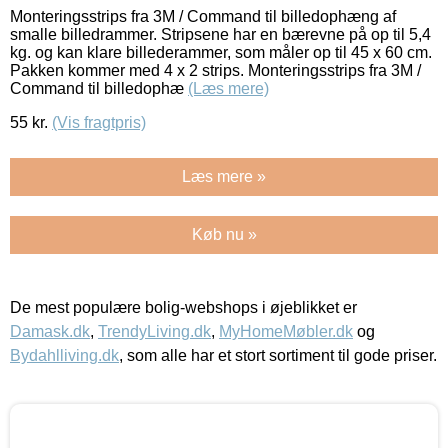
Monteringsstrips fra 3M / Command til billedophæng af
smalle billedrammer. Stripsene har en bærevne på op til 5,4
kg. og kan klare billederammer, som måler op til 45 x 60 cm.
Pakken kommer med 4 x 2 strips. Monteringsstrips fra 3M /
Command til billedophæ
(Læs mere)
55
kr.
(Vis fragtpris)
Læs mere »
Køb nu »
De mest populære bolig-webshops i øjeblikket er
Damask.dk
,
TrendyLiving.dk
,
MyHomeMøbler.dk
og
Bydahlliving.dk
, som alle har et stort sortiment til gode priser.