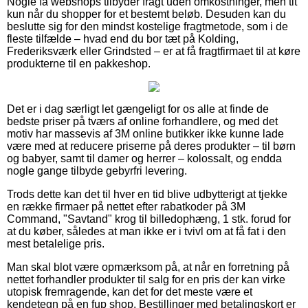
Nogle få webshops tilbyder fragt uden omkostninger, men tit
kun når du shopper for et bestemt beløb. Desuden kan du
beslutte sig for den mindst kostelige fragtmetode, som i de
fleste tilfælde – hvad end du bor tæt på Kolding,
Frederiksværk eller Grindsted – er at få fragtfirmaet til at køre
produkterne til en pakkeshop.
Det er i dag særligt let gængeligt for os alle at finde de
bedste priser på tværs af online forhandlere, og med det
motiv har massevis af 3M online butikker ikke kunne lade
være med at reducere priserne på deres produkter – til børn
og babyer, samt til damer og herrer – kolossalt, og endda
nogle gange tilbyde gebyrfri levering.
Trods dette kan det til hver en tid blive udbytterigt at tjekke
en række firmaer på nettet efter rabatkoder på 3M
Command, "Savtand" krog til billedophæng, 1 stk. forud for
at du køber, således at man ikke er i tvivl om at få fat i den
mest betalelige pris.
Man skal blot være opmærksom på, at når en forretning på
nettet forhandler produkter til salg for en pris der kan virke
utopisk fremragende, kan det for det meste være et
kendetegn på en fup shop. Bestillinger med betalingskort er