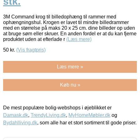
stk.
3M Command krog til billedophæng til rammer med
ophængningshul. Krogen er lavet til mindre billedrammer
med en størrelse på maks 20 x 25 cm. dine billeder op uden
at bruge søm eller skruer. En anden fordel er at du kan fjerne
produktet uden at efterlade r
(Læs mere)
50
kr.
(Vis fragtpris)
Læs mere »
Køb nu »
De mest populære bolig-webshops i øjeblikket er
Damask.dk
,
TrendyLiving.dk
,
MyHomeMøbler.dk
og
Bydahlliving.dk
, som alle har et stort sortiment til gode priser.