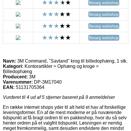
Besøg webshop
Besøg webshop
Besøg webshop
Besøg webshop
Navn:
3M Command, "Savtand" krog til billedophæng, 1 stk.
Kategori:
Kontorartikler > Ophæng og kroge >
Billedophæng
Producent:
3M
Varenummer:
DP-3M17040
EAN:
51131705364
Vurderet til
4
ud af 5 stjerner baseret på
9
anmeldelser
En række internet shops yder til alt held et hav af forskellige
leveringsformer. En af de mest moderne er på nuværende
tidspunkt at få bragt ordren til en pakkeshop, hvor du så selv
henter ordren på et valgfrit tidspunkt. Løsningen er nemlig
meget fremkommelig, samt desuden endvidere den mindst