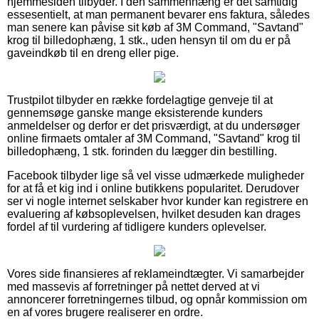
hjemmesiden tilbyder. I den sammenhæng er det samtidig
essesentielt, at man permanent bevarer ens faktura, således
man senere kan påvise sit køb af 3M Command, "Savtand"
krog til billedophæng, 1 stk., uden hensyn til om du er på
gaveindkøb til en dreng eller pige.
Trustpilot tilbyder en række fordelagtige genveje til at
gennemsøge ganske mange eksisterende kunders
anmeldelser og derfor er det prisværdigt, at du undersøger
online firmaets omtaler af 3M Command, "Savtand" krog til
billedophæng, 1 stk. forinden du lægger din bestilling.
Facebook tilbyder lige så vel visse udmærkede muligheder
for at få et kig ind i online butikkens popularitet. Derudover
ser vi nogle internet selskaber hvor kunder kan registrere en
evaluering af købsoplevelsen, hvilket desuden kan drages
fordel af til vurdering af tidligere kunders oplevelser.
Vores side finansieres af reklameindtægter. Vi samarbejder
med massevis af forretninger på nettet derved at vi
annoncerer forretningernes tilbud, og opnår kommission om
en af vores brugere realiserer en ordre.