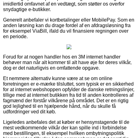
imidlertid omfavnet af en vedtægt, som støtter os overfor
snydagtige e-butikker.
Generelt anbefaler vi kortbetalinger eller MobilePay. Som en
anden løsning kan du drage fordel af en afdragsløsning fra
for eksempel ViaBill, ifald du vil finansiere regningen over
en periode.
Forud for at nogen handler hos en 3M internet handler
behøver man når alt kommer til alt have øje for deres vilkår,
dog er det naturligvis en omfattende opgave.
Et nemmere alternativ kunne være at se om online
forretningen er e-mærke tilsluttet, som typisk er en sikkerhed
for at internet webshoppen opfylder de danske retningslinjer,
tillige med at internet butikken fra tid til anden kontrolleres af
fagmænd der forstår vilkårene på området. Det er en rigtig
god lejlighed til en hjælpende hånd, når du skulle få
udfordringer ved dit køb.
Ligeledes anbefales det at køber er hensynstagende til de
mest vedkommende vilkår der kan spille ind i forbindelse
med bestillingen, til eksempel hvilken ombytningspolitik