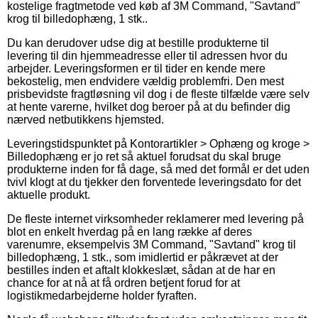
kostelige fragtmetode ved køb af 3M Command, "Savtand"
krog til billedophæng, 1 stk..
Du kan derudover udse dig at bestille produkterne til
levering til din hjemmeadresse eller til adressen hvor du
arbejder. Leveringsformen er til tider en kende mere
bekostelig, men endvidere vældig problemfri. Den mest
prisbevidste fragtløsning vil dog i de fleste tilfælde være selv
at hente varerne, hvilket dog beroer på at du befinder dig
nærved netbutikkens hjemsted.
Leveringstidspunktet på Kontorartikler > Ophæng og kroge >
Billedophæng er jo ret så aktuel forudsat du skal bruge
produkterne inden for få dage, så med det formål er det uden
tvivl klogt at du tjekker den forventede leveringsdato for det
aktuelle produkt.
De fleste internet virksomheder reklamerer med levering på
blot en enkelt hverdag på en lang række af deres
varenumre, eksempelvis 3M Command, "Savtand" krog til
billedophæng, 1 stk., som imidlertid er påkrævet at der
bestilles inden et aftalt klokkeslæt, sådan at de har en
chance for at nå at få ordren betjent forud for at
logistikmedarbejderne holder fyraften.