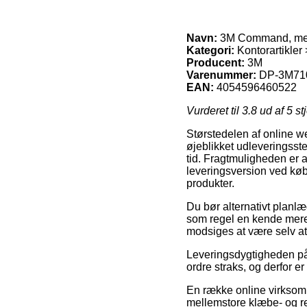
Navn:
3M Command, melle
Kategori:
Kontorartikler
Producent:
3M
Varenummer:
DP-3M71
EAN:
4054596460522
Vurderet til
3.8
ud af 5 st
Størstedelen af online w
øjeblikket udleveringsste
tid. Fragtmuligheden er 
leveringsversion ved kø
produkter.
Du bør alternativt planlæg
som regel en kende mere p
modsiges at være selv at
Leveringsdygtigheden på 
ordre straks, og derfor e
En række online virksom
mellemstore klæbe- og re