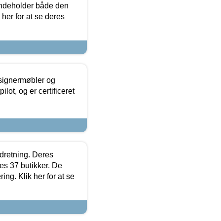
 indeholder både den
 her for at se deres
esignermøbler og
lot, og er certificeret
ndretning. Deres
s 37 butikker. De
ing. Klik her for at se