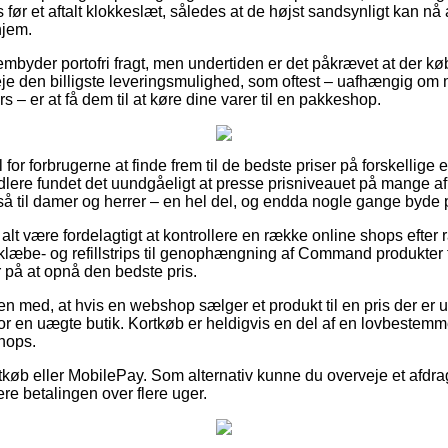
før et aftalt klokkeslæt, således at de højst sandsynligt kan nå 
hjem.
embyder portofri fragt, men undertiden er det påkrævet at der k
veje den billigste leveringsmulighed, som oftest – uafhængig om
s – er at få dem til at køre dine varer til en pakkeshop.
til for forbrugerne at finde frem til de bedste priser på forskellig
lere fundet det uundgåeligt at presse prisniveauet på mange af 
å til damer og herrer – en hel del, og endda nogle gange byde 
 alt være fordelagtigt at kontrollere en række online shops efte
be- og refillstrips til genophængning af Command produkter fo
 på at opnå den bedste pris.
 med, at hvis en webshop sælger et produkt til en pris der er u
 for en uægte butik. Kortkøb er heldigvis en del af en lovbestemm
hops.
tkøb eller MobilePay. Som alternativ kunne du overveje et afdragst
ere betalingen over flere uger.