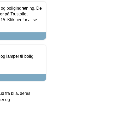
 og boligindretning. De
r på Trustpilot.
5. Klik her for at se
g lamper til bolig,
 fra bl.a. deres
mer og