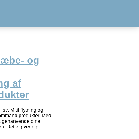
læbe- og
g af
ukter
str. M til flytning og
ommand produkter. Med
at genanvende dine
. Dette giver dig