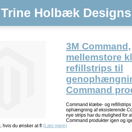
Trine Holbæk Designs
3M Command,
mellemstore k
refillstrips til
genophængnin
Command prod
Command klæbe- og refillstrips i 
ophængning af eksisterende C
nye strips har du mulighed for 
Command produkter igen og igen
ft. hvis du ønsker at fl
(Læs mere)