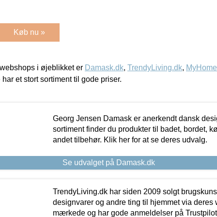
Køb nu »
webshops i øjeblikket er
Damask.dk
,
TrendyLiving.dk
,
MyHomeM
 har et stort sortiment til gode priser.
Georg Jensen Damask er anerkendt dansk desig
sortiment finder du produkter til badet, bordet, 
andet tilbehør. Klik her for at se deres udvalg.
Se udvalget på Damask.dk
TrendyLiving.dk har siden 2009 solgt brugskunst, 
designvarer og andre ting til hjemmet via deres
mærkede og har gode anmeldelser på Trustpilot,