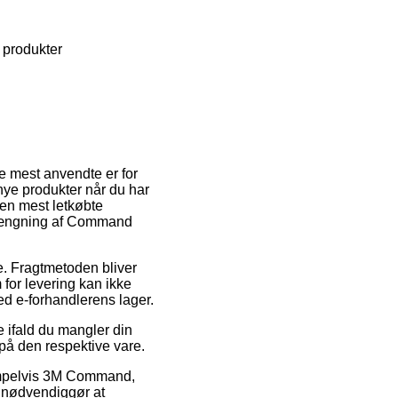
 produkter
e mest anvendte er for
 nye produkter når du har
den mest letkøbte
phængning af Command
se. Fragtmetoden bliver
 for levering kan ikke
ed e-forhandlerens lager.
 ifald du mangler din
d på den respektive vare.
sempelvis 3M Command,
g nødvendiggør at