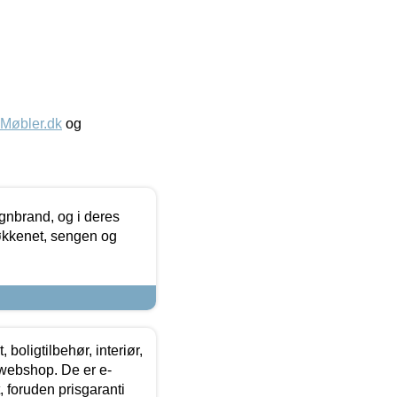
øbler.dk
og
nbrand, og i deres
køkkenet, sengen og
boligtilbehør, interiør,
 webshop. De er e-
 foruden prisgaranti