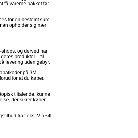
at få varerne pakket før
øbes for en bestemt sum.
 man opholder sig nær
e e-shops, og derved har
deres produkter – til
på levering uden gebyr.
r rabatkoder på 3M
rud for at du køber,
topisk tiltalende, kunne
else, der sikrer køber
ilbud fra f.eks. ViaBill,