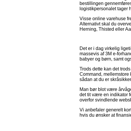
bestillingen gennemføres 
logistikpersonalet tager 
Visse online varehuse fr
Alternativt skal du over
Herning, Thisted eller Aar
Det er i dag virkelig lige
massevis af 3M e-forhand
babyer og børn, samt ogs
Trods dette kan det trods
Command, mellemstore klæ
sådan at du er skråsikker
Man bør blot være årvågen
det tit være en indikator
overfor svindlende webs
Vi anbefaler generelt kor
hvis du ønsker at finansi