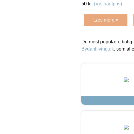
50
kr.
(Vis fragtpris)
Læs mere »
De mest populære bolig-
Bydahlliving.dk
, som alle