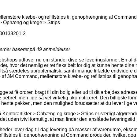
mstore klæbe- og refillstrips til genophængning af Command
 > Ophæng og kroge > Strips
00138201-2
jerner baseret på
49
anmeldelser
ebshops udlover nu om stunder diverse leveringsformer. En af d
der, hvor det nemlig er ret fleksibelt for dig at kunne hente dine
altså særdeles uproblematisk, samt i mange tilfælde endvidere 
b af 3M Command, mellemstore klæbe- og refillstrips til geno
ge at få ordren bragt til din bolig eller ud til dit arbejdes adres
ebret, men lige så vel virkelig ukompliceret. Den billigste form
 hente pakken, men den mulighed forudsætter at du lever lige v
Kontorartikler > Ophæng og kroge > Strips er særligt afgørende
r det uden tvivl fornuftigt at man finder den anslåede leveringsti
heder lover dag-til-dag levering på masser af varenumre, ek
fillstrips til genophængning af Command produkter, hvilket do