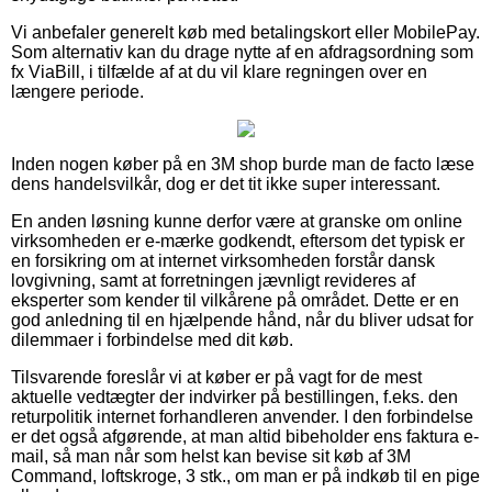
Vi anbefaler generelt køb med betalingskort eller MobilePay.
Som alternativ kan du drage nytte af en afdragsordning som
fx ViaBill, i tilfælde af at du vil klare regningen over en
længere periode.
Inden nogen køber på en 3M shop burde man de facto læse
dens handelsvilkår, dog er det tit ikke super interessant.
En anden løsning kunne derfor være at granske om online
virksomheden er e-mærke godkendt, eftersom det typisk er
en forsikring om at internet virksomheden forstår dansk
lovgivning, samt at forretningen jævnligt revideres af
eksperter som kender til vilkårene på området. Dette er en
god anledning til en hjælpende hånd, når du bliver udsat for
dilemmaer i forbindelse med dit køb.
Tilsvarende foreslår vi at køber er på vagt for de mest
aktuelle vedtægter der indvirker på bestillingen, f.eks. den
returpolitik internet forhandleren anvender. I den forbindelse
er det også afgørende, at man altid bibeholder ens faktura e-
mail, så man når som helst kan bevise sit køb af 3M
Command, loftskroge, 3 stk., om man er på indkøb til en pige