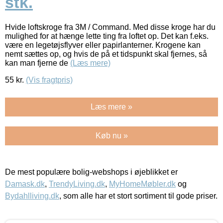
stk.
Hvide loftskroge fra 3M / Command. Med disse kroge har du
mulighed for at hænge lette ting fra loftet op. Det kan f.eks.
være en legetøjsflyver eller papirlanterner. Krogene kan
nemt sættes op, og hvis de på et tidspunkt skal fjernes, så
kan man fjerne de
(Læs mere)
55
kr.
(Vis fragtpris)
Læs mere »
Køb nu »
De mest populære bolig-webshops i øjeblikket er
Damask.dk
,
TrendyLiving.dk
,
MyHomeMøbler.dk
og
Bydahlliving.dk
, som alle har et stort sortiment til gode priser.