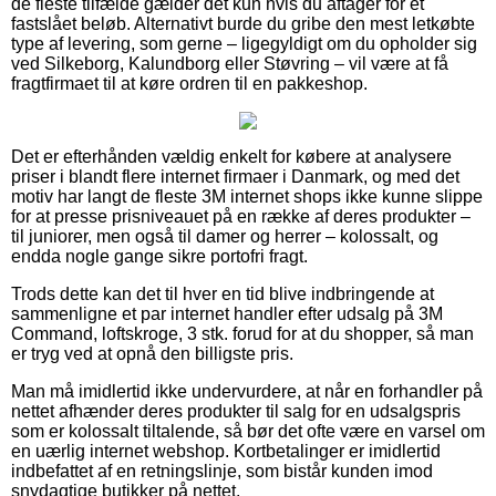
de fleste tilfælde gælder det kun hvis du aftager for et
fastslået beløb. Alternativt burde du gribe den mest letkøbte
type af levering, som gerne – ligegyldigt om du opholder sig
ved Silkeborg, Kalundborg eller Støvring – vil være at få
fragtfirmaet til at køre ordren til en pakkeshop.
Det er efterhånden vældig enkelt for købere at analysere
priser i blandt flere internet firmaer i Danmark, og med det
motiv har langt de fleste 3M internet shops ikke kunne slippe
for at presse prisniveauet på en række af deres produkter –
til juniorer, men også til damer og herrer – kolossalt, og
endda nogle gange sikre portofri fragt.
Trods dette kan det til hver en tid blive indbringende at
sammenligne et par internet handler efter udsalg på 3M
Command, loftskroge, 3 stk. forud for at du shopper, så man
er tryg ved at opnå den billigste pris.
Man må imidlertid ikke undervurdere, at når en forhandler på
nettet afhænder deres produkter til salg for en udsalgspris
som er kolossalt tiltalende, så bør det ofte være en varsel om
en uærlig internet webshop. Kortbetalinger er imidlertid
indbefattet af en retningslinje, som bistår kunden imod
snydagtige butikker på nettet.