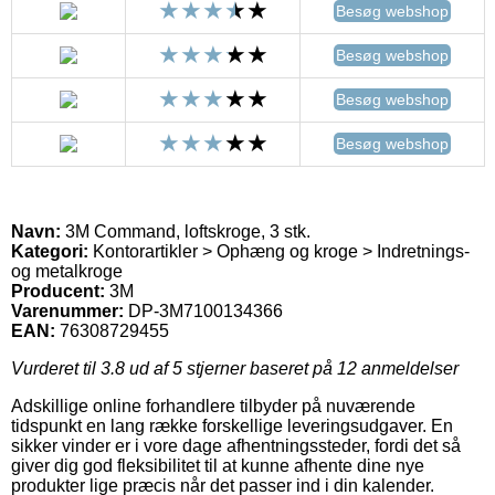
Besøg webshop
Besøg webshop
Besøg webshop
Besøg webshop
Navn:
3M Command, loftskroge, 3 stk.
Kategori:
Kontorartikler > Ophæng og kroge > Indretnings-
og metalkroge
Producent:
3M
Varenummer:
DP-3M7100134366
EAN:
76308729455
Vurderet til
3.8
ud af 5 stjerner baseret på
12
anmeldelser
Adskillige online forhandlere tilbyder på nuværende
tidspunkt en lang række forskellige leveringsudgaver. En
sikker vinder er i vore dage afhentningssteder, fordi det så
giver dig god fleksibilitet til at kunne afhente dine nye
produkter lige præcis når det passer ind i din kalender.