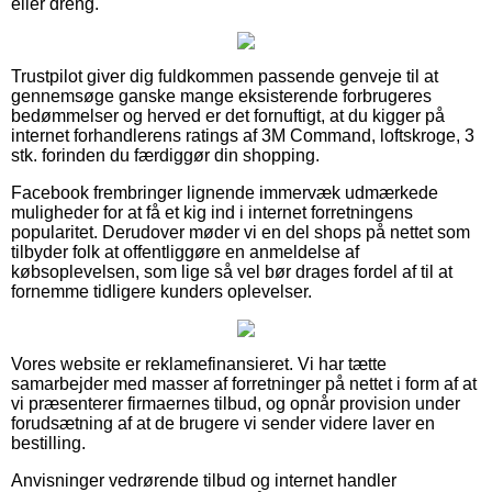
eller dreng.
Trustpilot giver dig fuldkommen passende genveje til at
gennemsøge ganske mange eksisterende forbrugeres
bedømmelser og herved er det fornuftigt, at du kigger på
internet forhandlerens ratings af 3M Command, loftskroge, 3
stk. forinden du færdiggør din shopping.
Facebook frembringer lignende immervæk udmærkede
muligheder for at få et kig ind i internet forretningens
popularitet. Derudover møder vi en del shops på nettet som
tilbyder folk at offentliggøre en anmeldelse af
købsoplevelsen, som lige så vel bør drages fordel af til at
fornemme tidligere kunders oplevelser.
Vores website er reklamefinansieret. Vi har tætte
samarbejder med masser af forretninger på nettet i form af at
vi præsenterer firmaernes tilbud, og opnår provision under
forudsætning af at de brugere vi sender videre laver en
bestilling.
Anvisninger vedrørende tilbud og internet handler