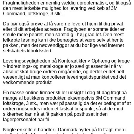
Fragtmuligheden er nemlig vældig uproblematisk, og tit også
den mest letkøbte mulighed for levering ved køb af 3M
Command, loftskroge, 3 stk..
Du bør også prøve at få varerne leveret hjem til dig privat
eller til dit arbejdes adresse. Fragttypen er somme tider en
smule mere pebret, men samtidig i høj grad let. Den mest
letkøbte løsning kan ikke benægtes at være selv at hente
pakken, men det nødvendiggør at du bor lige ved internet
selskabets tilholdssted.
Leveringsdygtigheden på Kontorartikler > Ophæng og kroge
> Indretnings- og metalkroge er jo særligt essentiel når vi
absolut skal bruge ordren omgående, og derfor er det helt
væsentligt at man kontrollerer leveringstidspunktet ved det
vedkommende produkt.
En masse online firmaer stiller udsigt til dag-til-dag fragt på
mange af butikkens produkter, eksempelvis 3M Command,
loftskroge, 3 stk., men vær påpasselig da det er betinget af at
ordren indsendes inden et fastsat tidspunkt, så at de med
sikkerhed kan nå at få pakken på posthuset inden
lagerpersonalet har fri.
Nogle enkelte e-handler i Danmark byder på fri fragt, men i