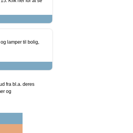
5. Klik her for at se
g lamper til bolig,
 fra bl.a. deres
mer og