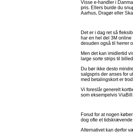
Visse e-handler i Danmar
pris. Ellers burde du sn
Aarhus, Dragør eller Skage
Det er i dag ret så fleksi
har en hel del 3M online 
desuden også til herrer 
Men det kan imidlertid v
large sorte strips til bil
Du bør ikke desto mindre
salgspris der anses for 
med betalingskort er trod
Vi foreslår generelt kort
som eksempelvis ViaBill,
Forud for at nogen køber
dog ofte et tidskrævende 
Alternativet kan derfor v