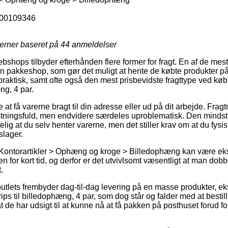
00109346
jerner baseret på
44
anmeldelser
bshops tilbyder efterhånden flere former for fragt. En af de mest
 en pakkeshop, som gør det muligt at hente de købte produkter på 
praktisk, samt ofte også den mest prisbevidste fragttype ved k
æng, 4 par.
at få varerne bragt til din adresse eller ud på dit arbejde. Frag
stningsfuld, men endvidere særdeles uproblematisk. Den mindst
ig at du selv henter varerne, men det stiller krav om at du fysis
slager.
Kontorartikler > Ophæng og kroge > Billedophæng kan være ekstr
 for kort tid, og derfor er det utvivlsomt væsentligt at man dobb
.
 outlets frembyder dag-til-dag levering på en masse produkter, 
ips til billedophæng, 4 par, som dog står og falder med at besti
at de har udsigt til at kunne nå at få pakken på posthuset forud f