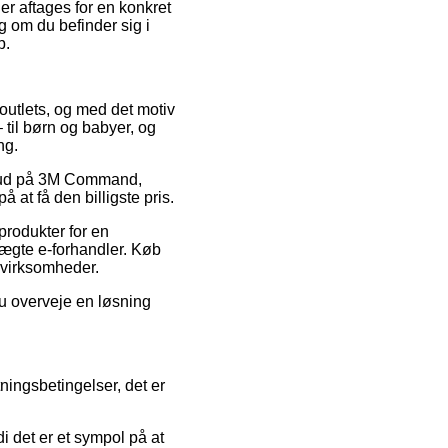
er aftages for en konkret
g om du befinder sig i
p.
t outlets, og med det motiv
 til børn og babyer, og
ng.
ilbud på 3M Command,
 at få den billigste pris.
produkter for en
uægte e-forhandler. Køb
e virksomheder.
du overveje en løsning
ningsbetingelser, det er
i det er et sympol på at