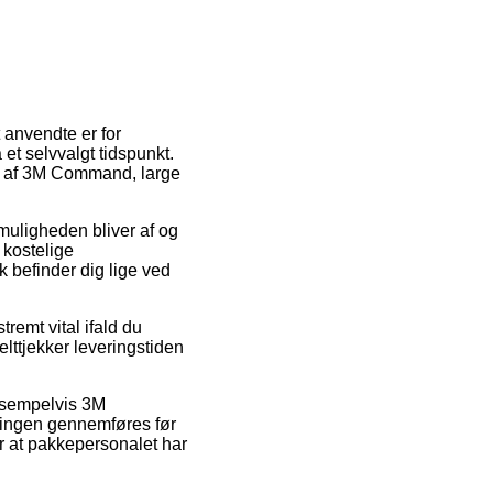
 anvendte er for
et selvvalgt tidspunkt.
øb af 3M Command, large
tmuligheden bliver af og
 kostelige
k befinder dig lige ved
emt vital ifald du
elttjekker leveringstiden
eksempelvis 3M
llingen gennemføres før
or at pakkepersonalet har