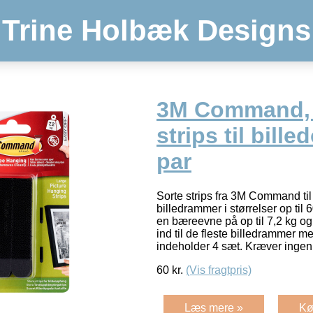
Trine Holbæk Designs
3M Command, l
strips til bill
par
Sorte strips fra 3M Command ti
billedrammer i størrelser op til
en bæreevne på op til 7,2 kg og
ind til de fleste billedrammer m
indeholder 4 sæt. Kræver inge
60
kr.
(Vis fragtpris)
Læs mere »
Kø