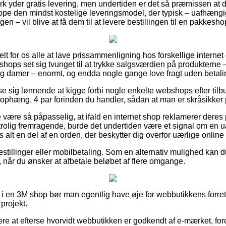
k yder gratis levering, men undertiden er det så præmissen at d
uppe den mindst kostelige leveringsmodel, der typisk – uafhængi
n – vil blive at få dem til at levere bestillingen til en pakkesho
belt for os alle at lave prissammenligning hos forskellige interne
shops set sig tvunget til at trykke salgsværdien på produkterne –
og damer – enormt, og endda nogle gange love fragt uden betali
ise sig lønnende at kigge forbi nogle enkelte webshops efter t
ledophæng, 4 par forinden du handler, sådan at man er skråsikker på
 være så påpasselig, at ifald en internet shop reklamerer deres 
utrolig fremragende, burde det undertiden være et signal om en 
s alt en del af en orden, der beskytter dig overfor uærlige onlin
bestillinger eller mobilbetaling. Som en alternativ mulighed kan 
 når du ønsker at afbetale beløbet af flere omgange.
 i en 3M shop bør man egentlig have øje for webbutikkens forret
projekt.
ære at efterse hvorvidt webbutikken er godkendt af e-mærket, ford