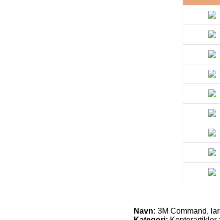
Navn:
3M Command, large 
Kategori:
Kontorartikle