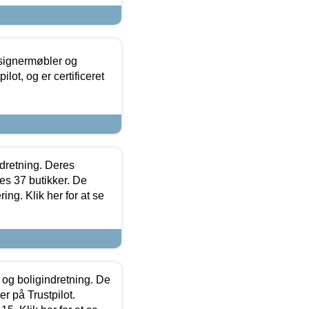
esignermøbler og
lot, og er certificeret
ndretning. Deres
s 37 butikker. De
ing. Klik her for at se
 og boligindretning. De
r på Trustpilot.