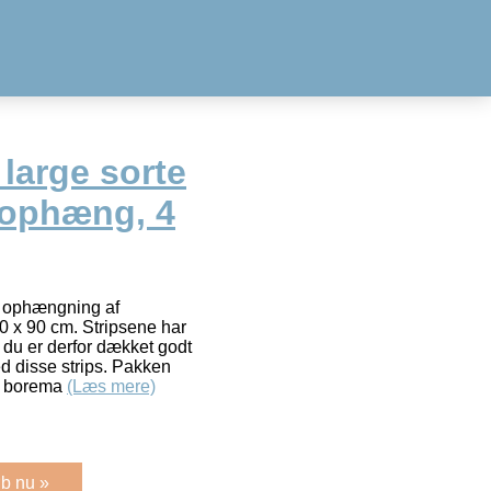
arge sorte
edophæng, 4
l ophængning af
 60 x 90 cm. Stripsene har
 du er derfor dækket godt
ed disse strips. Pakken
n borema
(Læs mere)
b nu »