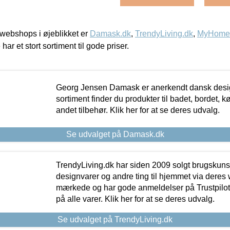
webshops i øjeblikket er
Damask.dk
,
TrendyLiving.dk
,
MyHomeM
 har et stort sortiment til gode priser.
Georg Jensen Damask er anerkendt dansk desig
sortiment finder du produkter til badet, bordet, 
andet tilbehør. Klik her for at se deres udvalg.
Se udvalget på Damask.dk
TrendyLiving.dk har siden 2009 solgt brugskunst, 
designvarer og andre ting til hjemmet via deres
mærkede og har gode anmeldelser på Trustpilot,
på alle varer. Klik her for at se deres udvalg.
Se udvalget på TrendyLiving.dk