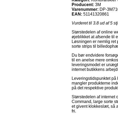
Producent:
3M
Varenummer:
DP-3M71
EAN:
51141320861
Vurderet til
3.8
ud af 5 st
Størstedelen af online we
øjeblikket at afsende til
Løsningen er nemlig ret 
sorte strips til billedoph
Du bør endvidere forsøge 
til en anelse mere omko
leveringsmodel er unægtel
internet butikkens arbejd
Leveringstidspunktet på 
mangler produkterne inden
på det respektive produkt
Størstedelen af internet
Command, large sorte str
et givent klokkeslæt, så 
fri.