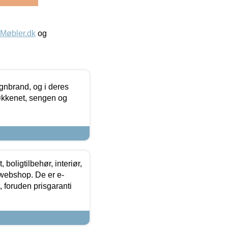
øbler.dk
og
nbrand, og i deres
køkkenet, sengen og
boligtilbehør, interiør,
 webshop. De er e-
 foruden prisgaranti