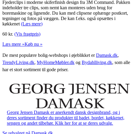
Fjederclips i moderne skiferfinish design fra 3M Command. Pakken
indeholder tre clips, som nemt kan monteres uden brug for
boremaskine og lignende. Du kan med clipsene ophænge postkort,
tegninger og fotos på væggen. De kan f.eks. også opsættes i
køkkenet
(Læs mere)
60
kr.
(Vis fragtpris)
Læs mere »
Køb nu »
De mest populære bolig-webshops i øjeblikket er
Damask.dk
,
TrendyLiving.dk
,
MyHomeMøbler.dk
og
Bydahlliving.dk
, som alle
har et stort sortiment til gode priser.
Georg Jensen Damask er anerkendt dansk designbrand, og i
deres sortiment finder du produkter til badet, bordet, køkkenet,
sengen og andet tilbehør. Klik her for at se deres udvalg.
Se udvalget på Damask.dk