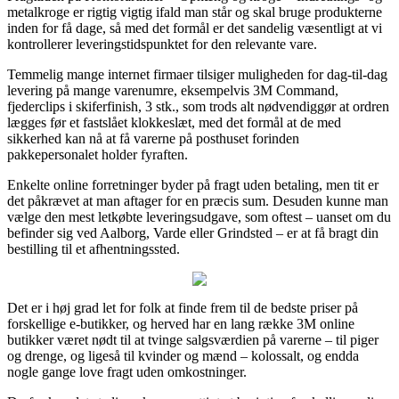
metalkroge er rigtig vigtig ifald man står og skal bruge produkterne
inden for få dage, så med det formål er det sandelig væsentligt at vi
kontrollerer leveringstidspunktet for den relevante vare.
Temmelig mange internet firmaer tilsiger muligheden for dag-til-dag
levering på mange varenumre, eksempelvis 3M Command,
fjederclips i skiferfinish, 3 stk., som trods alt nødvendiggør at ordren
lægges før et fastslået klokkeslæt, med det formål at de med
sikkerhed kan nå at få varerne på posthuset forinden
pakkepersonalet holder fyraften.
Enkelte online forretninger byder på fragt uden betaling, men tit er
det påkrævet at man aftager for en præcis sum. Desuden kunne man
vælge den mest letkøbte leveringsudgave, som oftest – uanset om du
befinder sig ved Aalborg, Varde eller Grindsted – er at få bragt din
bestilling til et afhentningssted.
Det er i høj grad let for folk at finde frem til de bedste priser på
forskellige e-butikker, og herved har en lang række 3M online
butikker været nødt til at tvinge salgsværdien på varerne – til piger
og drenge, og ligeså til kvinder og mænd – kolossalt, og endda
nogle gange love fragt uden omkostninger.