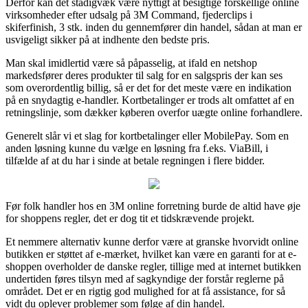
Derfor kan det stadigvæk være nyttigt at besigtige forskellige online
virksomheder efter udsalg på 3M Command, fjederclips i
skiferfinish, 3 stk. inden du gennemfører din handel, sådan at man er
usvigeligt sikker på at indhente den bedste pris.
Man skal imidlertid være så påpasselig, at ifald en netshop
markedsfører deres produkter til salg for en salgspris der kan ses
som overordentlig billig, så er det for det meste være en indikation
på en snydagtig e-handler. Kortbetalinger er trods alt omfattet af en
retningslinje, som dækker køberen overfor uægte online forhandlere.
Generelt slår vi et slag for kortbetalinger eller MobilePay. Som en
anden løsning kunne du vælge en løsning fra f.eks. ViaBill, i
tilfælde af at du har i sinde at betale regningen i flere bidder.
Før folk handler hos en 3M online forretning burde de altid have øje
for shoppens regler, det er dog tit et tidskrævende projekt.
Et nemmere alternativ kunne derfor være at granske hvorvidt online
butikken er støttet af e-mærket, hvilket kan være en garanti for at e-
shoppen overholder de danske regler, tillige med at internet butikken
undertiden føres tilsyn med af sagkyndige der forstår reglerne på
området. Det er en rigtig god mulighed for at få assistance, for så
vidt du oplever problemer som følge af din handel.