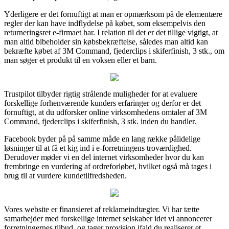
Yderligere er det fornuftigt at man er opmærksom på de elementære
regler der kan have indflydelse på købet, som eksempelvis den
returneringsret e-firmaet har. I relation til det er det tillige vigtigt, at
man altid bibeholder sin købsbekræftelse, således man altid kan
bekræfte købet af 3M Command, fjederclips i skiferfinish, 3 stk., om
man søger et produkt til en voksen eller et barn.
Trustpilot tilbyder rigtig strålende muligheder for at evaluere
forskellige forhenværende kunders erfaringer og derfor er det
fornuftigt, at du udforsker online virksomhedens omtaler af 3M
Command, fjederclips i skiferfinish, 3 stk. inden du handler.
Facebook byder på på samme måde en lang række pålidelige
løsninger til at få et kig ind i e-forretningens troværdighed.
Derudover møder vi en del internet virksomheder hvor du kan
frembringe en vurdering af ordreforløbet, hvilket også må tages i
brug til at vurdere kundetilfredsheden.
Vores website er finansieret af reklameindtægter. Vi har tætte
samarbejder med forskellige internet selskaber idet vi annoncerer
forretningernes tilbud, og tager provision ifald du realiserer et