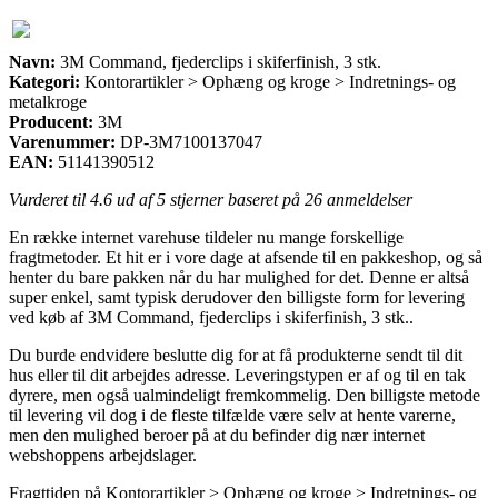
Navn:
3M Command, fjederclips i skiferfinish, 3 stk.
Kategori:
Kontorartikler > Ophæng og kroge > Indretnings- og
metalkroge
Producent:
3M
Varenummer:
DP-3M7100137047
EAN:
51141390512
Vurderet til
4.6
ud af 5 stjerner baseret på
26
anmeldelser
En række internet varehuse tildeler nu mange forskellige
fragtmetoder. Et hit er i vore dage at afsende til en pakkeshop, og så
henter du bare pakken når du har mulighed for det. Denne er altså
super enkel, samt typisk derudover den billigste form for levering
ved køb af 3M Command, fjederclips i skiferfinish, 3 stk..
Du burde endvidere beslutte dig for at få produkterne sendt til dit
hus eller til dit arbejdes adresse. Leveringstypen er af og til en tak
dyrere, men også ualmindeligt fremkommelig. Den billigste metode
til levering vil dog i de fleste tilfælde være selv at hente varerne,
men den mulighed beroer på at du befinder dig nær internet
webshoppens arbejdslager.
Fragttiden på Kontorartikler > Ophæng og kroge > Indretnings- og