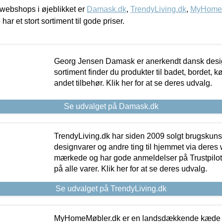
webshops i øjeblikket er
Damask.dk
,
TrendyLiving.dk
,
MyHomeM
 har et stort sortiment til gode priser.
Georg Jensen Damask er anerkendt dansk desig
sortiment finder du produkter til badet, bordet, 
andet tilbehør. Klik her for at se deres udvalg.
Se udvalget på Damask.dk
TrendyLiving.dk har siden 2009 solgt brugskunst, 
designvarer og andre ting til hjemmet via deres
mærkede og har gode anmeldelser på Trustpilot,
på alle varer. Klik her for at se deres udvalg.
Se udvalget på TrendyLiving.dk
MyHomeMøbler.dk er en landsdækkende kæde m