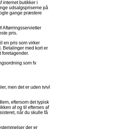
 internet butikker i
vinge udsalgspriserne på
 nogle gange præstere
 Aftørringsservietter
ste pris.
l en pris som virker
. Betalinger med kort er
 foretagender.
lingsordning som fx
ler, men det er uden tvivl
lem, eftersom det typisk
kken af og til efterses af
isteret, når du skulle få
estemmelser der er