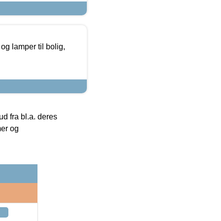
g lamper til bolig,
 fra bl.a. deres
mer og