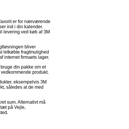
n favorit er for nærværende
er ind i din kalender.
il levering ved køb af 3M
gtløsningen bliver
t letkøbte fragtmulighed
f internet firmaets lager.
l bruge din pakke om et
 det vedkommende produkt.
rodukter, eksempelvis 3M
unkt, således at de med
kret sum. Alternativt må
tæt på Vejle,
sted.