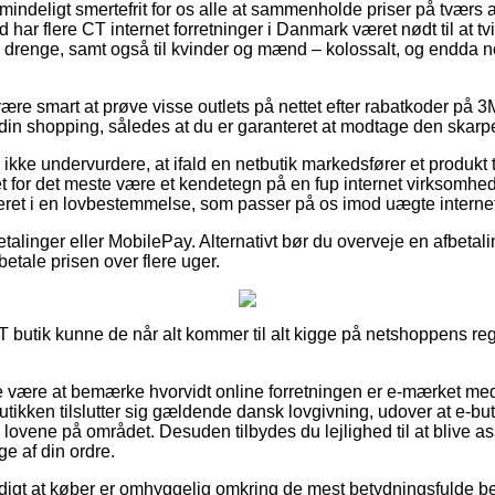
mindeligt smertefrit for os alle at sammenholde priser på tværs af
har flere CT internet forretninger i Danmark været nødt til at t
og drenge, samt også til kvinder og mænd – kolossalt, og endda
e smart at prøve visse outlets på nettet efter rabatkoder på 3M
 din shopping, således at du er garanteret at modtage den skarpe
kke undervurdere, at ifald en netbutik markedsfører et produkt ti
det for det meste være et kendetegn på en fup internet virksomhed
eret i en lovbestemmelse, som passer på os imod uægte internet
betalinger eller MobilePay. Alternativt bør du overveje en afbeta
fbetale prisen over flere uger.
CT butik kunne de når alt kommer til alt kigge på netshoppens reg
 være at bemærke hvorvidt online forretningen er e-mærket med
utikken tilslutter sig gældende dansk lovgivning, udover at e-buti
 lovene på området. Desuden tilbydes du lejlighed til at blive ass
ge af din ordre.
digt at køber er omhyggelig omkring de mest betydningsfulde b