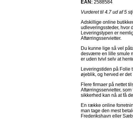
EAN:
2588584
Vurderet til
4.7
ud af 5 st
Adskillige online butikker
udleveringssteder, hvor d
Leveringstypen er nemlig 
Aftørringsservietter.
Du kunne lige så vel påtæ
desværre en lille smule 
er uden tvivl selv at hent
Leveringstiden på Folie 
øjeblik, og herved er det
Flere firmaer på nettet t
Aftørringsservietter, som
sikkerhed kan nå at få de
En række online forretning
man tage den mest betale
Frederikshavn eller Sæby 