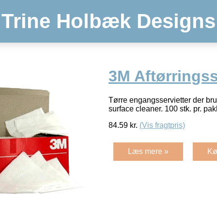
Trine Holbæk Designs
3M Aftørringss
Tørre engangsservietter der 
surface cleaner. 100 stk. pr. pa
84.59
kr.
(Vis fragtpris)
Læs mere »
Kø