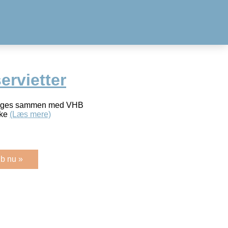
ervietter
bruges sammen med VHB
kke
(Læs mere)
b nu »