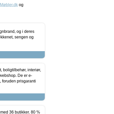
øbler.dk
og
nbrand, og i deres
køkkenet, sengen og
boligtilbehør, interiør,
 webshop. De er e-
 foruden prisgaranti
ed 36 butikker. 80 %