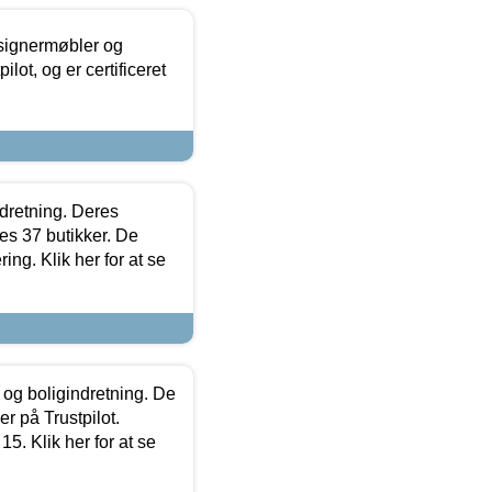
esignermøbler og
lot, og er certificeret
ndretning. Deres
s 37 butikker. De
ing. Klik her for at se
 og boligindretning. De
r på Trustpilot.
5. Klik her for at se