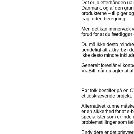
Det er jo efterhånden ual
Danmark, og af den grund 
produkterne – til piger 
fragt uden beregning.
Men det kan immervæk vær
forud for at du færdiggør
Du må ikke desto mindre i
uendeligt attraktiv, bør 
ikke desto mindre inklud
Generelt foreslår vi kort
ViaBill, når du agter at a
Før folk bestiller på en 
et tidskrævende projekt.
Alternativet kunne måske
er en sikkerhed for at e-b
specialister som er inde i
problemstillinger som føl
Endvidere er det prisvær