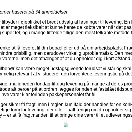
jerner baseret på
34
anmeldelser
 tilbyder i øjeblikket et bredt udvalg af løsninger til levering. E
et er meget fleksibelt at kunne hente de købte varer når det pass
super let, og i mange tilfælde tillige den mest letkøbte metode t
nke at få leveret til din bopæl eller ud på din arbejdsplads. Fra
mindre prisbillig, men derudover virkelig uproblematisk. Den mes
e varerne, men det afhænger af at du opholder dig i kort afstand a
tilbehør kan være meget udslagsgivende forudsat vi står og ska
 rimelig relevant at vi studerer den forventede leveringstid på
ilsiger muligheden for dag-til-dag levering på mange af deres p
 trods alt beroer på at ordren lægges forinden et fastslået tidsp
 nye varer klar forinden pakkepersonalet får fri.
er sikrer fri fragt, men i reglen kun ifald der handles for en kon
lige form for levering, der ofte – uafhængig om du opholder sig 
– er at få fragtmanden til at bringe dine varer til et udleverings