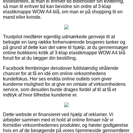
essesentielt, at man til enhver tid bibeholder sin kvittering,
så man til enhver tid kan bevidne sin ordre af 3-klap
elastikmappe WOW A4 blå, om man er på shopping til en
mand eller kvinde.
Trustpilot medfører egentlig udmærkede genveje til at
betragte en lang række forhenværende brugeres tanker og
på grund af dette kan det være til hjælp, at du gennemsøger
online butikkens kritik af 3-klap elastikmappe WOW A4 blå
forud for at du lægger din bestilling.
Facebook frembringer derudover fuldstændig strålende
chancer for at få en idé om online virksomhedens
kundefokus. Her ses endda online outlets som giver
kunderne mulighed for at give en omtale af virksomhedens
service, som desuden burde drages fordel af til at få et
indtryk af hvor tilfredse kunderne er.
Dette website er finansieret ved hjælp af reklamer. Vi
arbejder sammen med et hold af online firmaer når vi
formidler virksomhedernes produkter, og høster godtgørelse
hvis en af de besøgende på vores hjemmeside gennemfører