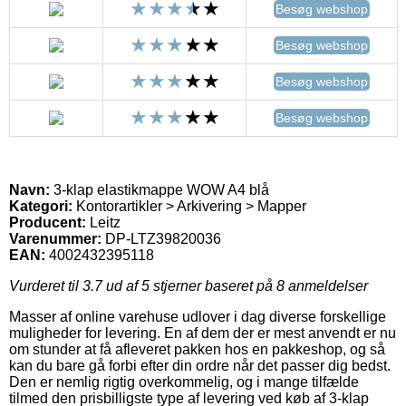
Besøg webshop
Besøg webshop
Besøg webshop
Besøg webshop
Navn:
3-klap elastikmappe WOW A4 blå
Kategori:
Kontorartikler > Arkivering > Mapper
Producent:
Leitz
Varenummer:
DP-LTZ39820036
EAN:
4002432395118
Vurderet til
3.7
ud af 5 stjerner baseret på
8
anmeldelser
Masser af online varehuse udlover i dag diverse forskellige
muligheder for levering. En af dem der er mest anvendt er nu
om stunder at få afleveret pakken hos en pakkeshop, og så
kan du bare gå forbi efter din ordre når det passer dig bedst.
Den er nemlig rigtig overkommelig, og i mange tilfælde
tilmed den prisbilligste type af levering ved køb af 3-klap