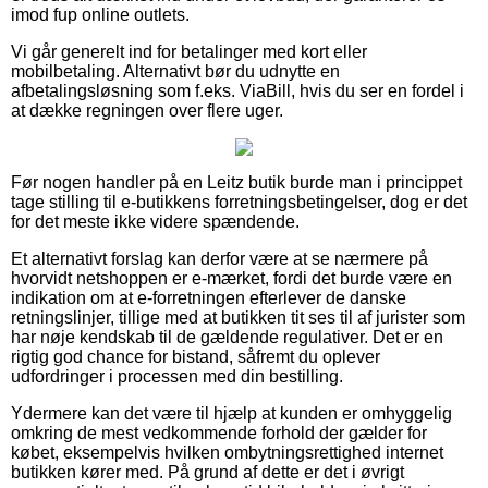
imod fup online outlets.
Vi går generelt ind for betalinger med kort eller
mobilbetaling. Alternativt bør du udnytte en
afbetalingsløsning som f.eks. ViaBill, hvis du ser en fordel i
at dække regningen over flere uger.
Før nogen handler på en Leitz butik burde man i princippet
tage stilling til e-butikkens forretningsbetingelser, dog er det
for det meste ikke videre spændende.
Et alternativt forslag kan derfor være at se nærmere på
hvorvidt netshoppen er e-mærket, fordi det burde være en
indikation om at e-forretningen efterlever de danske
retningslinjer, tillige med at butikken tit ses til af jurister som
har nøje kendskab til de gældende regulativer. Det er en
rigtig god chance for bistand, såfremt du oplever
udfordringer i processen med din bestilling.
Ydermere kan det være til hjælp at kunden er omhyggelig
omkring de mest vedkommende forhold der gælder for
købet, eksempelvis hvilken ombytningsrettighed internet
butikken kører med. På grund af dette er det i øvrigt