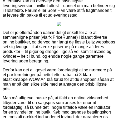
Alternativt kan du overveje den prisbilligste
leveringsversion, hvilket oftest – uanset om man befinder sig
i Holstebro, Farum eller Sorø – vil være at få fragtmanden til
at levere din pakke til et udleveringssted.
Det er jo efterhånden ualmindeligt enkelt for alle at
sammenligne priser (via fx PriceRunner) i blandt diverse
online butikker, og derved har langt de fleste Leitz webshops
set sig tvunget til at sænke priserne på mange af deres
produkter – til piger og drenge, lige så vel som til mænd og
kvinder – helt i bund, og endda nogle gange garantere
levering uden beregning.
Derfor kan det alligevel være fordelagtigt at se nærmere på
et par forretninger på nettet efter rabat på 3-klap
elastikmappe WOW A4 blå forud for at du shopper, sådan at
man er på den sikre side med at antage den prisbilligste
pris.
Man må alligevel huske på, at ifald en online virksomhed
tilbyder varer til en salgspris som anses for enormt
fordelagtig, så kunne det i nogle tilfælde være en indikator
for en svindel online butik. Køb med gængse betalingskort
er trods alt dækket ind under et lovbud, der garanterer os