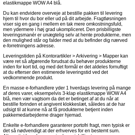
elastikmappe WOW A4 blå.
Du kan endvidere overveje at bestille pakken til levering
hjem til hvor du bor eller ud på dit arbejde. Fragtløsningen
viser sig en gang i mellem en tak mere omkostningsfuld,
men ydermere i høj grad ukompliceret. Den prisbilligste
leveringsmanér er unægtelig selv at hente produkterne, men
den mulighed står og falder med at du befinder dig nærved
e-forretningens adresse.
Leveringstiden på Kontorartikler > Arkivering > Mapper kan
være ret så afgørende forudsat du behøver produkterne
inden for kort tid, og med det formål er det aldeles fornuftigt
at du efterser den estimerede leveringstid ved det
vedkommende produkt.
En masse e-forhandlere yder 1 hverdags levering på mange
af deres varer, eksempelvis 3-klap elastikmappe WOW A4
blå, men vær vagtsom da det er betinget af at du når at
bestille forinden et angivent klokkeslæt, således at de har
udsigt til at kunne nå at få produkterne betjent inden
pakkemedarbejderne drager hjemad.
Enkelte e-forhandlere garanterer portofri fragt, men typisk er
det så nødvendigt at der erhverves for en bestemt sum.