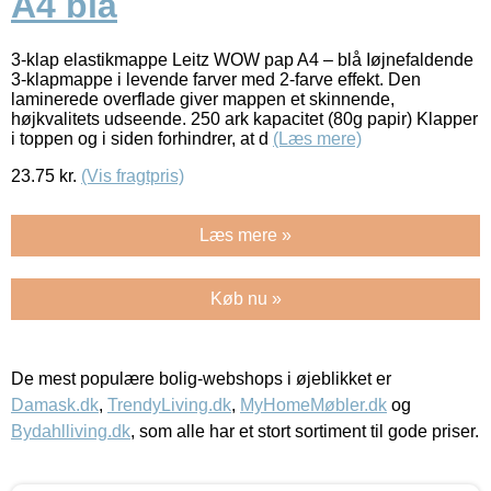
A4 blå
3-klap elastikmappe Leitz WOW pap A4 – blå Iøjnefaldende
3-klapmappe i levende farver med 2-farve effekt. Den
laminerede overflade giver mappen et skinnende,
højkvalitets udseende. 250 ark kapacitet (80g papir) Klapper
i toppen og i siden forhindrer, at d
(Læs mere)
23.75
kr.
(Vis fragtpris)
Læs mere »
Køb nu »
De mest populære bolig-webshops i øjeblikket er
Damask.dk
,
TrendyLiving.dk
,
MyHomeMøbler.dk
og
Bydahlliving.dk
, som alle har et stort sortiment til gode priser.