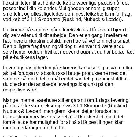
fleksibiliteten til at hente de købte varer lige præcis når det
passer ind i din kalender. Muligheden er nemlig super
smertefri, og oftest ligeledes den mest letkøbte form for fragt
ved køb af 3-I-1 Skobørste (Ruskind, Nubuck & Læder).
Du kunne på samme måde foretrække at få leveret hjem til
dig selv eller ud til dit arbejde. Den er en gang i mellem et
hak mere omkostningsfuld, men lige så vel temmelig smart.
Den billigste fragtløsning vil dog til enhver tid være at du
selv henter ordren, hvilket nødvendiggør at du har bopæl tæt
på e-butikkens lager.
Leveringshastigheden på Skorens kan vise sig at være ultra
aktuel forudsat vi absolut skal bruge produkterne med det
samme, så med det formål er det sandelig meningsfuldt at
du checker det anslåede leveringstidspunkt på den
respektive vare.
Mange internet varehuse stiller garanti om 1 dags levering
på en række varer, eksempelvis 3-I-1 Skobørste (Ruskind,
Nubuck & Læder), men glem ikke at det er forudsat at
transaktionen realiseres før et aftalt klokkeslæt, med det
formål at de har mulighed for at nå at få bestillingen klar
inden medarbejderne har fri.