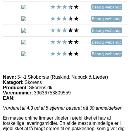
Besøg webshop
Besøg webshop
Besøg webshop
Besøg webshop
Besøg webshop
Navn:
3-I-1 Skobørste (Ruskind, Nubuck & Læder)
Kategori:
Skorens
Producent:
Skorens.dk
Varenummer:
39636753809559
EAN:
Vurderet til
4.3
ud af 5 stjerner baseret på
30
anmeldelser
En masse online firmaer tildeler i øjeblikket et hav af
forskellige leveringsmidler. En af de mest almindelige er i
øjeblikket at få bragt ordren til en pakkeshop, som giver dig