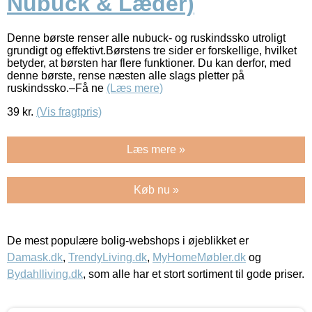
Nubuck & Læder)
Denne børste renser alle nubuck- og ruskindssko utroligt
grundigt og effektivt.Børstens tre sider er forskellige, hvilket
betyder, at børsten har flere funktioner. Du kan derfor, med
denne børste, rense næsten alle slags pletter på
ruskindssko.–Få ne
(Læs mere)
39
kr.
(Vis fragtpris)
Læs mere »
Køb nu »
De mest populære bolig-webshops i øjeblikket er
Damask.dk
,
TrendyLiving.dk
,
MyHomeMøbler.dk
og
Bydahlliving.dk
, som alle har et stort sortiment til gode priser.