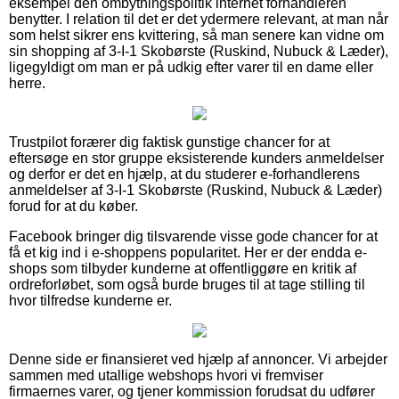
eksempel den ombytningspolitik internet forhandleren
benytter. I relation til det er det ydermere relevant, at man når
som helst sikrer ens kvittering, så man senere kan vidne om
sin shopping af 3-I-1 Skobørste (Ruskind, Nubuck & Læder),
ligegyldigt om man er på udkig efter varer til en dame eller
herre.
Trustpilot forærer dig faktisk gunstige chancer for at
eftersøge en stor gruppe eksisterende kunders anmeldelser
og derfor er det en hjælp, at du studerer e-forhandlerens
anmeldelser af 3-I-1 Skobørste (Ruskind, Nubuck & Læder)
forud for at du køber.
Facebook bringer dig tilsvarende visse gode chancer for at
få et kig ind i e-shoppens popularitet. Her er der endda e-
shops som tilbyder kunderne at offentliggøre en kritik af
ordreforløbet, som også burde bruges til at tage stilling til
hvor tilfredse kunderne er.
Denne side er finansieret ved hjælp af annoncer. Vi arbejder
sammen med utallige webshops hvori vi fremviser
firmaernes varer, og tjener kommission forudsat du udfører