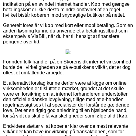
indikation på en svindel internet handler. Køb med gængse
betalingskort er ikke desto mindre omfavnet af en regel,
hvilket bistår køberen imod snydagtige butikker på nettet.
Generelt foreslår vi køb med kort eller mobilbetaling. Som en
anden løsning kunne du anvende et afbetalingstilbud som
eksempelvis ViaBill, når du har til hensigt at finansiere
pengene over tid.
Forinden folk handler på en Skorens.dk internet virksomhed
burde de i virkeligheden se på e-butikkens vilkår, det er dog
oftest et omfattende arbejde.
Et alternativt forslag kunne derfor være at kigge om online
virksomheden er tilsluttet e-mærket, grundet at det skulle
være en forsikring om at internet forhandleren understøtter
den officielle danske lovgivning, tillige med at e-handlen
regelmæssigt ses til af specialister der forstår de gældende
love. Det er en rigtig god anledning til en hjælpende hånd,
for så vidt du skulle få vanskeligheder som følge af dit køb.
Endvidere støtter vi at køber er klar over de mest relevante
vilkår der kan have indvirkning på transaktionen, som for