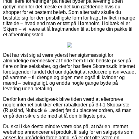
Indtil flere forretninger på nettet byder på levering uden
gebyr, men for det meste er det kun gældende hvis du
shopper for et bestemt beløb. Som alternativ skulle du
beslutte sig for den prisbilligste form for fragt, hvilket i mange
tilfælde – hvad end man er tæt på Hørsholm, Holbæk eller
Skjern – vil være at få fragtmanden til at bringe din pakke til
et afhentningssted.
Det har vist sig at være yderst hensigtsmæssigt for
almindelige mennesker at finde frem til de bedste priser på
flere online selskaber, og derfor har flere Skorens.dk internet
foretagender fundet det uundgåeligt at reducere prisniveauet
på varerne – til drenge og piger, men også til kvinder og
mænd – betragteligt, og endda nogle gange byde på
levering uden betaling.
Derfor kan det stadigvæk blive tiden værd at efterprøve
nogle internet butikker efter rabatkoder på 3-I-1 Skobørste
(Ruskind, Nubuck & Læder) før du placerer ordren, så man
er på den sikre side med at få den billigste pris.
Du skal ikke desto mindre være obs på, at når en internet
webshop annoncerer et produkt til salg for en salgspris som
anses for umådelig fordelagtig, så er det ofte være en