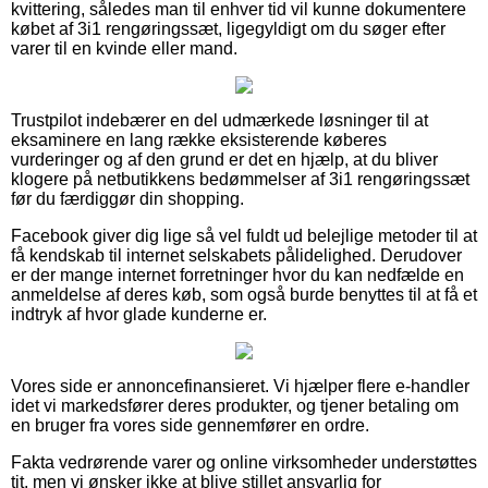
kvittering, således man til enhver tid vil kunne dokumentere
købet af 3i1 rengøringssæt, ligegyldigt om du søger efter
varer til en kvinde eller mand.
Trustpilot indebærer en del udmærkede løsninger til at
eksaminere en lang række eksisterende køberes
vurderinger og af den grund er det en hjælp, at du bliver
klogere på netbutikkens bedømmelser af 3i1 rengøringssæt
før du færdiggør din shopping.
Facebook giver dig lige så vel fuldt ud belejlige metoder til at
få kendskab til internet selskabets pålidelighed. Derudover
er der mange internet forretninger hvor du kan nedfælde en
anmeldelse af deres køb, som også burde benyttes til at få et
indtryk af hvor glade kunderne er.
Vores side er annoncefinansieret. Vi hjælper flere e-handler
idet vi markedsfører deres produkter, og tjener betaling om
en bruger fra vores side gennemfører en ordre.
Fakta vedrørende varer og online virksomheder understøttes
tit, men vi ønsker ikke at blive stillet ansvarlig for