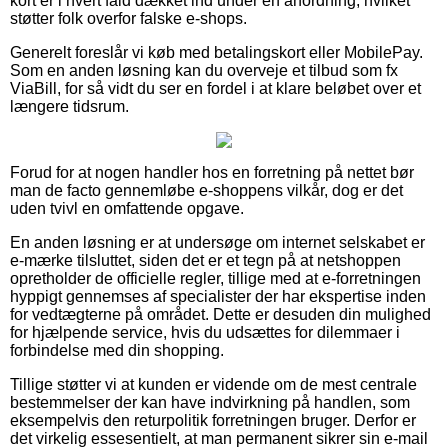
kort er i hvert fald dækket ind under en anordning, hvilket
støtter folk overfor falske e-shops.
Generelt foreslår vi køb med betalingskort eller MobilePay.
Som en anden løsning kan du overveje et tilbud som fx
ViaBill, for så vidt du ser en fordel i at klare beløbet over et
længere tidsrum.
Forud for at nogen handler hos en forretning på nettet bør
man de facto gennemløbe e-shoppens vilkår, dog er det
uden tvivl en omfattende opgave.
En anden løsning er at undersøge om internet selskabet er
e-mærke tilsluttet, siden det er et tegn på at netshoppen
opretholder de officielle regler, tillige med at e-forretningen
hyppigt gennemses af specialister der har ekspertise inden
for vedtægterne på området. Dette er desuden din mulighed
for hjælpende service, hvis du udsættes for dilemmaer i
forbindelse med din shopping.
Tillige støtter vi at kunden er vidende om de mest centrale
bestemmelser der kan have indvirkning på handlen, som
eksempelvis den returpolitik forretningen bruger. Derfor er
det virkelig essesentielt, at man permanent sikrer sin e-mail