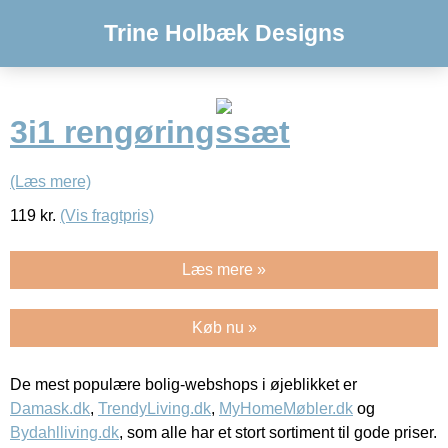
Trine Holbæk Designs
3i1 rengøringssæt
(Læs mere)
119
kr.
(Vis fragtpris)
Læs mere »
Køb nu »
De mest populære bolig-webshops i øjeblikket er
Damask.dk
,
TrendyLiving.dk
,
MyHomeMøbler.dk
og
Bydahlliving.dk
, som alle har et stort sortiment til gode priser.