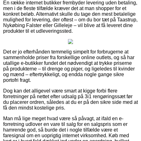
En række internet butikker frembyder levering uden betaling,
men i de fleste tilfælde kræver det at man shopper for et
konkret beløb. Alternativt skulle du tage den mest betalelige
mulighed for levering, der oftest – om du bor tæt på Taastrup,
Nykøbing Falster eller Gilleleje – vil blive at få leveret dine
produkter til et udleveringssted.
Det er jo efterhånden temmelig simpelt for forbrugerne at
sammenholde priser fra forskellige online outlets, og så har
utallige e-butikker fundet det nødvendigt at trykke priserne
på produkterne – til drenge og piger, og ligeledes til kvinder
og mænd – eftertrykkeligt, og endda nogle gange sikre
portofri fragt.
Dog kan det alligevel være smart at kigge forbi flere
forretninger på nettet efter udsalg på 3i1 rengøringssæt før
du placerer ordren, således at du er på den sikre side med at
få den mindst kostelige pris.
Man må lige meget hvad være så påvagt, at ifald en e-
forretning udlover en vare til salg for en salgspris som er
hamrende god, så burde det i nogle tilfælde være et
faresignal om en uoprigtig internet virksomhed. Køb med