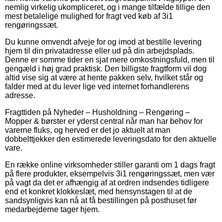
nemlig virkelig ukompliceret, og i mange tilfælde tillige den
mest betalelige mulighed for fragt ved køb af 3i1
rengøringssæt.
Du kunne omvendt afveje for og imod at bestille levering
hjem til din privatadresse eller ud på din arbejdsplads.
Denne er somme tider en sjat mere omkostningsfuld, men til
gengæld i høj grad praktisk. Den billigste fragtform vil dog
altid vise sig at være at hente pakken selv, hvilket står og
falder med at du lever lige ved internet forhandlerens
adresse.
Fragttiden på Nyheder – Husholdning – Rengøring –
Mopper & børster er yderst central når man har behov for
varerne fluks, og herved er det jo aktuelt at man
dobbelttjekker den estimerede leveringsdato for den aktuelle
vare.
En række online virksomheder stiller garanti om 1 dags fragt
på flere produkter, eksempelvis 3i1 rengøringssæt, men vær
på vagt da det er afhængig af at ordren indsendes tidligere
end et konkret klokkeslæt, med hensynstagen til at de
sandsynligvis kan nå at få bestillingen på posthuset før
medarbejderne tager hjem.