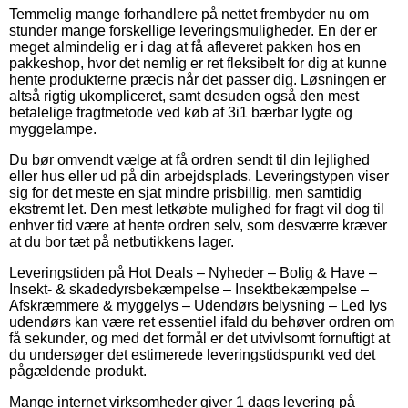
Temmelig mange forhandlere på nettet frembyder nu om
stunder mange forskellige leveringsmuligheder. En der er
meget almindelig er i dag at få afleveret pakken hos en
pakkeshop, hvor det nemlig er ret fleksibelt for dig at kunne
hente produkterne præcis når det passer dig. Løsningen er
altså rigtig ukompliceret, samt desuden også den mest
betalelige fragtmetode ved køb af 3i1 bærbar lygte og
myggelampe.
Du bør omvendt vælge at få ordren sendt til din lejlighed
eller hus eller ud på din arbejdsplads. Leveringstypen viser
sig for det meste en sjat mindre prisbillig, men samtidig
ekstremt let. Den mest letkøbte mulighed for fragt vil dog til
enhver tid være at hente ordren selv, som desværre kræver
at du bor tæt på netbutikkens lager.
Leveringstiden på Hot Deals – Nyheder – Bolig & Have –
Insekt- & skadedyrsbekæmpelse – Insektbekæmpelse –
Afskræmmere & myggelys – Udendørs belysning – Led lys
udendørs kan være ret essentiel ifald du behøver ordren om
få sekunder, og med det formål er det utvivlsomt fornuftigt at
du undersøger det estimerede leveringstidspunkt ved det
pågældende produkt.
Mange internet virksomheder giver 1 dags levering på