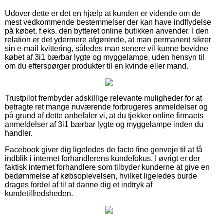
Udover dette er det en hjælp at kunden er vidende om de
mest vedkommende bestemmelser der kan have indflydelse
på købet, f.eks. den bytteret online butikken anvender. I den
relation er det ydermere afgørende, at man permanent sikrer
sin e-mail kvittering, således man senere vil kunne bevidne
købet af 3i1 bærbar lygte og myggelampe, uden hensyn til
om du efterspørger produkter til en kvinde eller mand.
Trustpilot frembyder adskillige relevante muligheder for at
betragte ret mange nuværende forbrugeres anmeldelser og
på grund af dette anbefaler vi, at du tjekker online firmaets
anmeldelser af 3i1 bærbar lygte og myggelampe inden du
handler.
Facebook giver dig ligeledes de facto fine genveje til at få
indblik i internet forhandlerens kundefokus. I øvrigt er der
faktisk internet forhandlere som tilbyder kunderne at give en
bedømmelse af købsoplevelsen, hvilket ligeledes burde
drages fordel af til at danne dig et indtryk af
kundetilfredsheden.