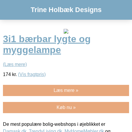
Trine Holbæk Designs
3i1 bærbar lygte og
myggelampe
(Læs mere)
174
kr.
(Vis fragtpris)
Læs mere »
Køb nu »
De mest populære bolig-webshops i øjeblikket er
Damask.dk
,
TrendyLiving.dk
,
MyHomeMøbler.dk
og