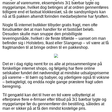
masser af varenumre, eksempelvis 3i1 bærbar lygte og
myggelampe, hvilket dog betinges af at ordren gennemføres
tidligere end et fastsat klokkeslæt, så de sandsynligvis kan
nå at få pakken afsendt forinden medarbejderne har fyraften.
Nogle få internet butikker tilbyder gratis fragt, men ofte
forudsætter det at man handler for et fastslået beløb.
Desuden skulle man snuppe den prisbilligste
leveringsmåde, hvilket i de fleste tilfælde – uanset om man
befinder sig i Holstebro, Ikast eller Slangerup – vil være at få
fragtmanden til at bringe ordren til en pakkeshop.
Det er i dag rigtig nemt for os alle at prissammenligne på
forskellige internet shops, og følgelig har flere online
selskaber fundet det nødvendigt at mindske udsalgspriserne
på varerne – til børn og babyer, og yderligere også til voksne
– betragteligt, og endda nogle gange præstere fragt uden
beregning.
Til gengæld kan det til hver en tid være udbytterigt at
efterprøve flere e-firmaer efter tilbud på 3i1 bærbar lygte og
myggelampe før du gennemfører din bestilling, således at
man er sikker på at få den mindst kostelige pris.