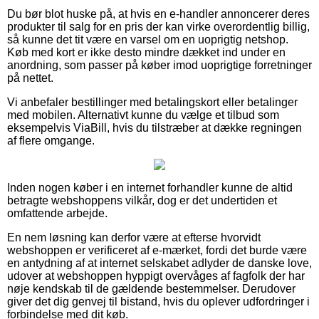
Du bør blot huske på, at hvis en e-handler annoncerer deres
produkter til salg for en pris der kan virke overordentlig billig,
så kunne det tit være en varsel om en uoprigtig netshop.
Køb med kort er ikke desto mindre dækket ind under en
anordning, som passer på køber imod uoprigtige forretninger
på nettet.
Vi anbefaler bestillinger med betalingskort eller betalinger
med mobilen. Alternativt kunne du vælge et tilbud som
eksempelvis ViaBill, hvis du tilstræber at dække regningen
af flere omgange.
Inden nogen køber i en internet forhandler kunne de altid
betragte webshoppens vilkår, dog er det undertiden et
omfattende arbejde.
En nem løsning kan derfor være at efterse hvorvidt
webshoppen er verificeret af e-mærket, fordi det burde være
en antydning af at internet selskabet adlyder de danske love,
udover at webshoppen hyppigt overvåges af fagfolk der har
nøje kendskab til de gældende bestemmelser. Derudover
giver det dig genvej til bistand, hvis du oplever udfordringer i
forbindelse med dit køb.