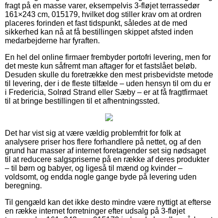
fragt på en masse varer, eksempelvis 3-fløjet terrassedør
161×243 cm, 015179, hvilket dog stiller krav om at ordren
placeres forinden et fast tidspunkt, således at de med
sikkerhed kan nå at få bestillingen skippet afsted inden
medarbejderne har fyraften.
En hel del online firmaer frembyder portofri levering, men for
det meste kun såfremt man aftager for et fastslået beløb.
Desuden skulle du foretrække den mest prisbevidste metode
til levering, der i de fleste tilfælde – uden hensyn til om du er
i Fredericia, Solrød Strand eller Sæby – er at få fragtfirmaet
til at bringe bestillingen til et afhentningssted.
Det har vist sig at være vældig problemfrit for folk at
analysere priser hos flere forhandlere på nettet, og af den
grund har masser af internet foretagender set sig nødsaget
til at reducere salgspriserne på en række af deres produkter
– til børn og babyer, og ligeså til mænd og kvinder –
voldsomt, og endda nogle gange byde på levering uden
beregning.
Til gengæld kan det ikke desto mindre være nyttigt at efterse
en række internet forretninger efter udsalg på 3-fløjet