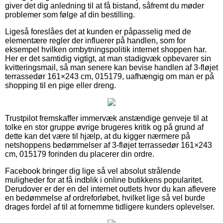
giver det dig anledning til at få bistand, såfremt du møder
problemer som følge af din bestilling.
Ligeså foreslåes det at kunden er påpasselig med de
elementære regler der influerer på handlen, som for
eksempel hvilken ombytningspolitik internet shoppen har.
Her er det samtidig vigtigt, at man stadigvæk opbevarer sin
kvitteringsmail, så man senere kan bevise handlen af 3-fløjet
terrassedør 161×243 cm, 015179, uafhængig om man er på
shopping til en pige eller dreng.
Trustpilot fremskaffer immervæk anstændige genveje til at
tolke en stor gruppe øvrige brugeres kritik og på grund af
dette kan det være til hjælp, at du kigger nærmere på
netshoppens bedømmelser af 3-fløjet terrassedør 161×243
cm, 015179 forinden du placerer din ordre.
Facebook bringer dig lige så vel absolut strålende
muligheder for at få indblik i online butikkens popularitet.
Derudover er der en del internet outlets hvor du kan aflevere
en bedømmelse af ordreforløbet, hvilket lige så vel burde
drages fordel af til at fornemme tidligere kunders oplevelser.