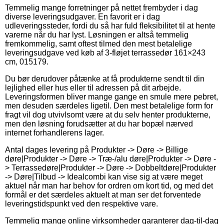
Temmelig mange forretninger på nettet frembyder i dag
diverse leveringsudgaver. En favorit er i dag
udleveringssteder, fordi du så har fuld fleksibilitet til at hente
varerne når du har lyst. Løsningen er altså temmelig
fremkommelig, samt oftest tilmed den mest betalelige
leveringsudgave ved køb af 3-fløjet terrassedør 161×243
cm, 015179.
Du bør derudover påtænke at få produkterne sendt til din
lejlighed eller hus eller til adressen på dit arbejde.
Leveringsformen bliver mange gange en smule mere pebret,
men desuden særdeles ligetil. Den mest betalelige form for
fragt vil dog utvivlsomt være at du selv henter produkterne,
men den løsning forudsætter at du har bopæl nærved
internet forhandlerens lager.
Antal dages levering på Produkter -> Døre -> Billige
døre|Produkter -> Døre -> Træ-/alu døre|Produkter -> Døre -
> Terrassedøre|Produkter -> Døre -> Dobbeltdøre|Produkter
-> Døre|Tilbud -> Idealcombi kan vise sig at være meget
aktuel når man har behov for ordren om kort tid, og med det
formål er det særdeles aktuelt at man ser det forventede
leveringstidspunkt ved den respektive vare.
Temmelig mange online virksomheder garanterer dag-til-dag