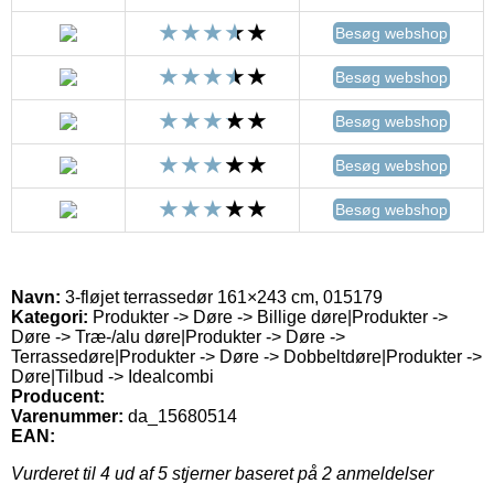
Besøg webshop
Besøg webshop
Besøg webshop
Besøg webshop
Besøg webshop
Navn:
3-fløjet terrassedør 161×243 cm, 015179
Kategori:
Produkter -> Døre -> Billige døre|Produkter ->
Døre -> Træ-/alu døre|Produkter -> Døre ->
Terrassedøre|Produkter -> Døre -> Dobbeltdøre|Produkter ->
Døre|Tilbud -> Idealcombi
Producent:
Varenummer:
da_15680514
EAN:
Vurderet til
4
ud af 5 stjerner baseret på
2
anmeldelser