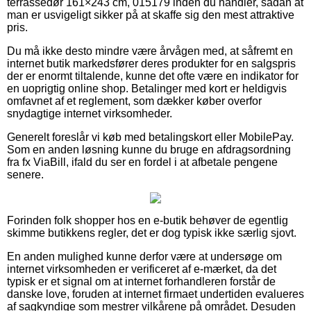
terrassedør 161×243 cm, 015179 inden du handler, sådan at
man er usvigeligt sikker på at skaffe sig den mest attraktive
pris.
Du må ikke desto mindre være årvågen med, at såfremt en
internet butik markedsfører deres produkter for en salgspris
der er enormt tiltalende, kunne det ofte være en indikator for
en uoprigtig online shop. Betalinger med kort er heldigvis
omfavnet af et reglement, som dækker køber overfor
snydagtige internet virksomheder.
Generelt foreslår vi køb med betalingskort eller MobilePay.
Som en anden løsning kunne du bruge en afdragsordning
fra fx ViaBill, ifald du ser en fordel i at afbetale pengene
senere.
Forinden folk shopper hos en e-butik behøver de egentlig
skimme butikkens regler, det er dog typisk ikke særlig sjovt.
En anden mulighed kunne derfor være at undersøge om
internet virksomheden er verificeret af e-mærket, da det
typisk er et signal om at internet forhandleren forstår de
danske love, foruden at internet firmaet undertiden evalueres
af sagkyndige som mestrer vilkårene på området. Desuden