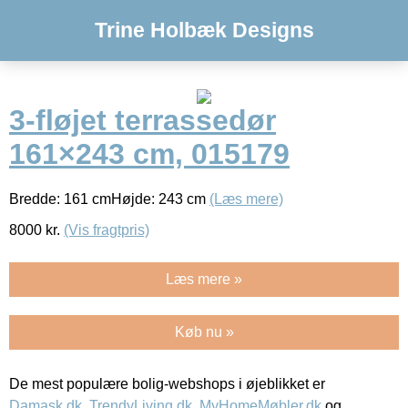
Trine Holbæk Designs
3-fløjet terrassedør
161×243 cm, 015179
Bredde: 161 cmHøjde: 243 cm
(Læs mere)
8000
kr.
(Vis fragtpris)
Læs mere »
Køb nu »
De mest populære bolig-webshops i øjeblikket er
Damask.dk
,
TrendyLiving.dk
,
MyHomeMøbler.dk
og