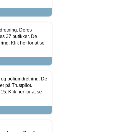
ndretning. Deres
s 37 butikker. De
ing. Klik her for at se
 og boligindretning. De
r på Trustpilot.
5. Klik her for at se