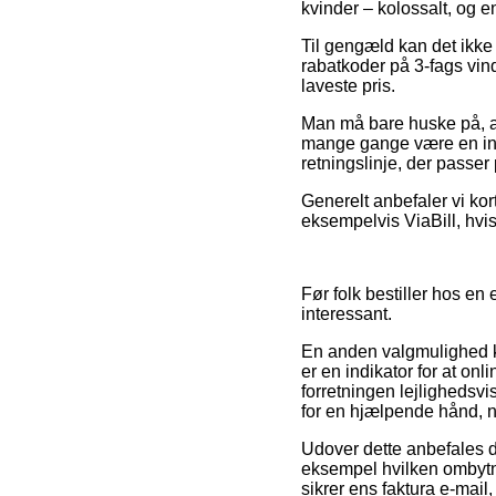
kvinder – kolossalt, og 
Til gengæld kan det ikke
rabatkoder på 3-fags vind
laveste pris.
Man må bare huske på, at 
mange gange være en indi
retningslinje, der passer
Generelt anbefaler vi ko
eksempelvis ViaBill, hvi
Før folk bestiller hos en
interessant.
En anden valgmulighed k
er en indikator for at on
forretningen lejlighedsvi
for en hjælpende hånd, nå
Udover dette anbefales de
eksempel hvilken ombytnin
sikrer ens faktura e-mail