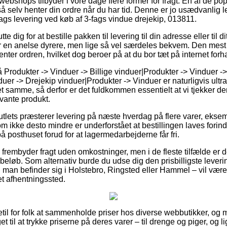
bshops tilbyder i vore dage flere former for fragt. En af de po
 selv henter din ordre når du har tid. Denne er jo usædvanlig 
lags levering ved køb af 3-fags vindue drejekip, 013811.
e dig for at bestille pakken til levering til din adresse eller til 
der en anelse dyrere, men lige så vel særdeles bekvem. Den mest 
henter ordren, hvilket dog beroer på at du bor tæt på internet fo
Produkter -> Vinduer -> Billige vinduer|Produkter -> Vinduer -
uer -> Drejekip vinduer|Produkter -> Vinduer er naturligvis ultr
 samme, så derfor er det fuldkommen essentielt at vi tjekker d
evante produkt.
utlets præsterer levering på næste hverdag på flere varer, ekse
 ikke desto mindre er underforstået at bestillingen laves forind
på posthuset forud for at lagermedarbejderne får fri.
 frembyder fragt uden omkostninger, men i de fleste tilfælde er 
t beløb. Som alternativ burde du udse dig den prisbilligste leveri
 man befinder sig i Holstebro, Ringsted eller Hammel – vil være at
 et afhentningssted.
getil for folk at sammenholde priser hos diverse webbutikker, og
et til at trykke priserne på deres varer – til drenge og piger, og 