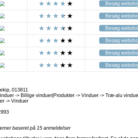
Besøg websh
Besøg websh
Besøg websh
Besøg websh
Besøg websh
Besøg websh
jekip, 013811
induer -> Billige vinduer|Produkter -> Vinduer -> Træ-alu vindue
er -> Vinduer
2993
jerner baseret på
15
anmeldelser