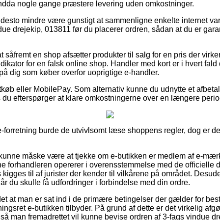
endda nogle gange præstere levering uden omkostninger.
 desto mindre være gunstigt at sammenligne enkelte internet va
ue drejekip, 013811 før du placerer ordren, sådan at du er garant
såfremt en shop afsætter produkter til salg for en pris der virker
kator for en falsk online shop. Handler med kort er i hvert fal
 på dig som køber overfor uoprigtige e-handler.
rtkøb eller MobilePay. Som alternativ kunne du udnytte et afbeta
s du efterspørger at klare omkostningerne over en længere perio
 e-forretning burde de utvivlsomt læse shoppens regler, dog er det
unne måske være at tjekke om e-butikken er medlem af e-mærke
line forhandleren opererer i overensstemmelse med de officielle d
s kigges til af jurister der kender til vilkårene på området. Desu
r du skulle få udfordringer i forbindelse med din ordre.
t at man er sat ind i de primære betingelser der gælder for best
gsret e-butikken tilbyder. På grund af dette er det virkelig afg
, så man fremadrettet vil kunne bevise ordren af 3-fags vindue d