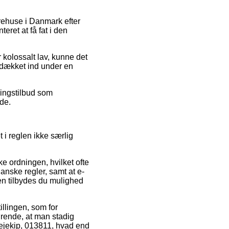
rehuse i Danmark efter
eret at få fat i den
 kolossalt lav, kunne det
d dækket ind under en
lingstilbud som
de.
 i reglen ikke særlig
 ordningen, hvilket ofte
anske regler, samt at e-
den tilbydes du mulighed
illingen, som for
ørende, at man stadig
rejekip, 013811, hvad end