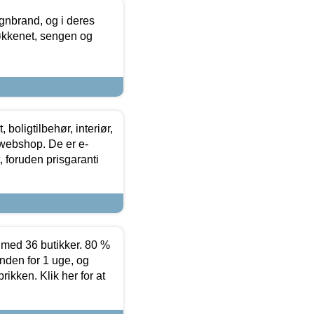
nbrand, og i deres
køkkenet, sengen og
boligtilbehør, interiør,
 webshop. De er e-
 foruden prisgaranti
ed 36 butikker. 80 %
nden for 1 uge, og
ikken. Klik her for at