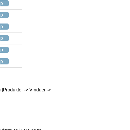
op
op
op
op
op
op
r|Produkter -> Vinduer ->