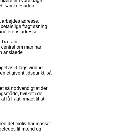
pulære er i vore dage
let, samt desuden
dit arbejdes adresse.
betalelige fragtløsning
rhandlerens adresse.
> Træ-alu
a central om man har
en anslåede
mpelvis 3-fags vindue
en et givent tidspunkt, så
det så nødvendigt at der
ngsmåde, hvilket i de
 få fragtfirmaet til at
 med det motiv har masser
ligeledes til mænd og