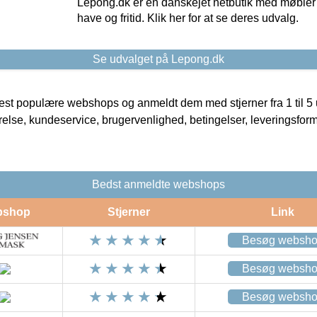
Lepong.dk er en danskejet netbutik med møbler o
have og fritid. Klik her for at se deres udvalg.
Se udvalget på Lepong.dk
t populære webshops og anmeldt dem med stjerner fra 1 til 5 ud
rrelse, kundeservice, brugervenlighed, betingelser, leveringsfor
Bedst anmeldte webshops
bshop
Stjerner
Link
Besøg websh
Besøg websh
Besøg websh