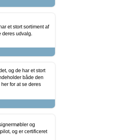
ar et stort sortiment af
e deres udvalg.
t, og de har et stort
 indeholder både den
 her for at se deres
esignermøbler og
lot, og er certificeret