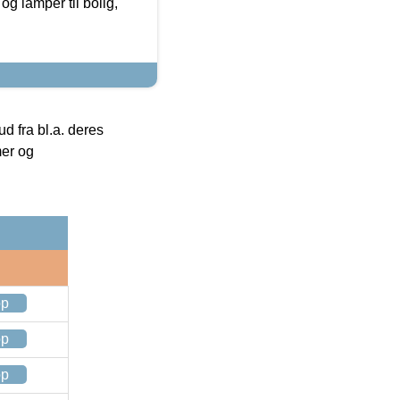
g lamper til bolig,
 fra bl.a. deres
mer og
op
op
op