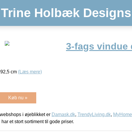
Trine Holbæk Designs
3-fags vindue 
 92,5 cm
(Læs mere)
Køb nu »
webshops i øjeblikket er
Damask.dk
,
TrendyLiving.dk
,
MyHomeM
 har et stort sortiment til gode priser.