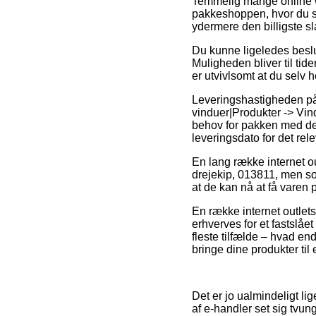
Temmelig mange online we
pakkeshoppen, hvor du så
ydermere den billigste s
Du kunne ligeledes beslutt
Muligheden bliver til ti
er utvivlsomt at du selv 
Leveringshastigheden på 
vinduer|Produkter -> Vind
behov for pakken med det
leveringsdato for det rel
En lang række internet o
drejekip, 013811, men som
at de kan nå at få varen 
En række internet outlets
erhverves for et fastslåe
fleste tilfælde – hvad end
bringe dine produkter til
Det er jo ualmindeligt li
af e-handler set sig tvung