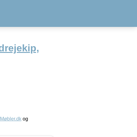
drejekip,
øbler.dk
og