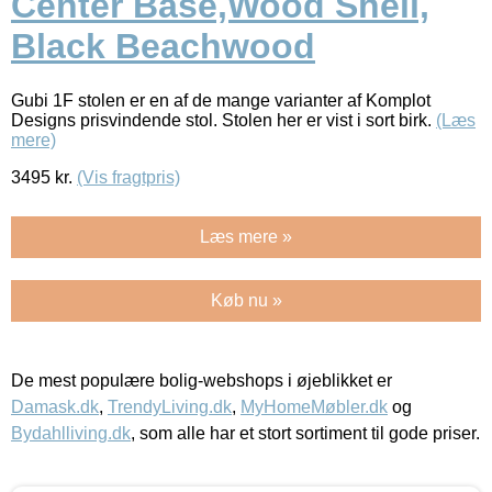
Center Base,Wood Shell,
Black Beachwood
Gubi 1F stolen er en af de mange varianter af Komplot
Designs prisvindende stol. Stolen her er vist i sort birk.
(Læs
mere)
3495
kr.
(Vis fragtpris)
Læs mere »
Køb nu »
De mest populære bolig-webshops i øjeblikket er
Damask.dk
,
TrendyLiving.dk
,
MyHomeMøbler.dk
og
Bydahlliving.dk
, som alle har et stort sortiment til gode priser.