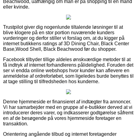
Beachwood, uafhængig om man er på shopping til en mand
eller kvinde.
Trustpilot giver dig nogenlunde tiltalende løsninger til at
blive klogere på en stor portion nuværende kunders
vurderinger og derfor stiller vi forslag om, at du kigger på
internet butikkens ratings af 3D Dining Chair, Black Center
Base,Wood Shell, Black Beachwood før du shopper.
Facebook tilbyder tillige aldeles ønskværdige metoder til at
få indtryk af internet forhandlerens pålidelighed. Foruden det
ser vi endda online webshops hvor kunder kan aflevere en
anmeldelse af ordreforløbet, som ligeledes burde benyttes til
at tage stilling til tilfredsheden hos kunderne.
Denne hjemmeside er finansieret af indtægter fra annoncer.
Vi har samarbejder med en gruppe af e-butikker derved at vi
introducerer deres varer, og indkasserer godtgørelse såfremt
en af de besøgende på vores hjemmeside foretager en
transaktion.
Orientering angående tilbud og internet foretagender