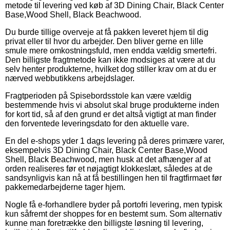
metode til levering ved køb af 3D Dining Chair, Black Center
Base,Wood Shell, Black Beachwood.
Du burde tillige overveje at få pakken leveret hjem til dig
privat eller til hvor du arbejder. Den bliver gerne en lille
smule mere omkostningsfuld, men endda vældig smertefri.
Den billigste fragtmetode kan ikke modsiges at være at du
selv henter produkterne, hvilket dog stiller krav om at du er
nærved webbutikkens arbejdslager.
Fragtperioden på Spisebordsstole kan være vældig
bestemmende hvis vi absolut skal bruge produkterne inden
for kort tid, så af den grund er det altså vigtigt at man finder
den forventede leveringsdato for den aktuelle vare.
En del e-shops yder 1 dags levering på deres primære varer,
eksempelvis 3D Dining Chair, Black Center Base,Wood
Shell, Black Beachwood, men husk at det afhænger af at
orden realiseres før et nøjagtigt klokkeslæt, således at de
sandsynligvis kan nå at få bestillingen hen til fragtfirmaet før
pakkemedarbejderne tager hjem.
Nogle få e-forhandlere byder på portofri levering, men typisk
kun såfremt der shoppes for en bestemt sum. Som alternativ
kunne man foretrække den billigste løsning til levering,