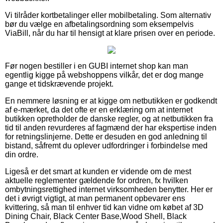
Vi tilråder kortbetalinger eller mobilbetaling. Som alternativ
bør du vælge en afbetalingsordning som eksempelvis
ViaBill, når du har til hensigt at klare prisen over en periode.
Før nogen bestiller i en GUBI internet shop kan man
egentlig kigge på webshoppens vilkår, det er dog mange
gange et tidskrævende projekt.
En nemmere løsning er at kigge om netbutikken er godkendt
af e-mærket, da det ofte er en erklæring om at internet
butikken opretholder de danske regler, og at netbutikken fra
tid til anden revurderes af fagmænd der har ekspertise inden
for retningslinjerne. Dette er desuden en god anledning til
bistand, såfremt du oplever udfordringer i forbindelse med
din ordre.
Ligeså er det smart at kunden er vidende om de mest
aktuelle reglementer gældende for ordren, fx hvilken
ombytningsrettighed internet virksomheden benytter. Her er
det i øvrigt vigtigt, at man permanent opbevarer ens
kvittering, så man til enhver tid kan vidne om købet af 3D
Dining Chair, Black Center Base,Wood Shell, Black