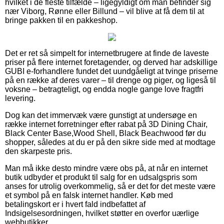
hvilket i de fleste tilfælde – ligegyldigt om man befinder sig
nær Viborg, Rønne eller Billund – vil blive at få dem til at
bringe pakken til en pakkeshop.
Det er ret så simpelt for internetbrugere at finde de laveste
priser på flere internet foretagender, og derved har adskillige
GUBI e-forhandlere fundet det uundgåeligt at tvinge priserne
på en række af deres varer – til drenge og piger, og ligeså til
voksne – betragteligt, og endda nogle gange love fragtfri
levering.
Dog kan det immervæk være gunstigt at undersøge en
række internet forretninger efter rabat på 3D Dining Chair,
Black Center Base,Wood Shell, Black Beachwood før du
shopper, således at du er på den sikre side med at modtage
den skarpeste pris.
Man må ikke desto mindre være obs på, at når en internet
butik udbyder et produkt til salg for en udsalgspris som
anses for utrolig overkommelig, så er det for det meste være
et symbol på en falsk internet handler. Køb med
betalingskort er i hvert fald indbefattet af
Indsigelsesordningen, hvilket støtter en overfor uærlige
webbutikker.