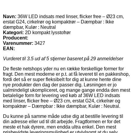
Navn:
36W LED indsats med linser, flicker free – Ø23 cm,
erstat G24, cirkelrør og kompaktrør – Dæmpbar : Ikke
dæmpbar, Kulør : Neutral
Kategori:
2D kompakt lysstofrør
Producent:
Varenummer:
3427
EAN:
Vurderet til
3.5
ud af 5 stjerner baseret på
29
anmeldelser
De fleste netshops yder nu en række forskellige former for
fragt. Den mest moderne er p.t. at få leveret til en pakkeshop,
fordi det så er super fleksibelt for dig at kunne hente dine
nye produkter den dag der passer dig. Løsningen er jo
ualmindeligt ukompliceret, og mange gange endda den mest
betalelige form for levering ved køb af 36W LED indsats
med linser, flicker free – Ø23 cm, erstat G24, cirkelrør og
kompaktrør – Dæmpbar : Ikke dæmpbar, Kulør : Neutral.
Du kunne på samme måde udse dig at bestille levering til
din adresse eller ud til dit arbejde. Fragtformen er for det
meste et hak dyrere, men endda ultra enkel. Den mest
prisbevidste leveringsmulighed er utvivlsomt at du selv