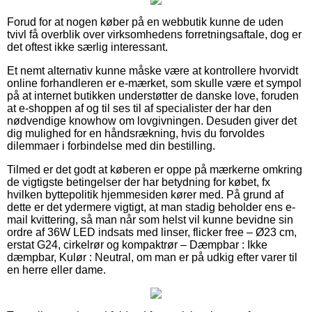
Forud for at nogen køber på en webbutik kunne de uden
tvivl få overblik over virksomhedens forretningsaftale, dog er
det oftest ikke særlig interessant.
Et nemt alternativ kunne måske være at kontrollere hvorvidt
online forhandleren er e-mærket, som skulle være et sympol
på at internet butikken understøtter de danske love, foruden
at e-shoppen af og til ses til af specialister der har den
nødvendige knowhow om lovgivningen. Desuden giver det
dig mulighed for en håndsrækning, hvis du forvoldes
dilemmaer i forbindelse med din bestilling.
Tilmed er det godt at køberen er oppe på mærkerne omkring
de vigtigste betingelser der har betydning for købet, fx
hvilken byttepolitik hjemmesiden kører med. På grund af
dette er det ydermere vigtigt, at man stadig beholder ens e-
mail kvittering, så man når som helst vil kunne bevidne sin
ordre af 36W LED indsats med linser, flicker free – Ø23 cm,
erstat G24, cirkelrør og kompaktrør – Dæmpbar : Ikke
dæmpbar, Kulør : Neutral, om man er på udkig efter varer til
en herre eller dame.