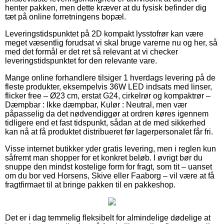
henter pakken, men dette kræver at du fysisk befinder dig
tæt på online forretningens bopæl.
Leveringstidspunktet på 2D kompakt lysstofrør kan være
meget væsentlig forudsat vi skal bruge varerne nu og her, så
med det formål er det ret så relevant at vi checker
leveringstidspunktet for den relevante vare.
Mange online forhandlere tilsiger 1 hverdags levering på de
fleste produkter, eksempelvis 36W LED indsats med linser,
flicker free – Ø23 cm, erstat G24, cirkelrør og kompaktrør –
Dæmpbar : Ikke dæmpbar, Kulør : Neutral, men vær
påpasselig da det nødvendiggør at ordren køres igennem
tidligere end et fast tidspunkt, sådan at de med sikkerhed
kan nå at få produktet distribueret før lagerpersonalet får fri.
Visse internet butikker yder gratis levering, men i reglen kun
såfremt man shopper for et konkret beløb. I øvrigt bør du
snuppe den mindst kostelige form for fragt, som tit – uanset
om du bor ved Horsens, Skive eller Faaborg – vil være at få
fragtfirmaet til at bringe pakken til en pakkeshop.
Det er i dag temmelig fleksibelt for almindelige dødelige at