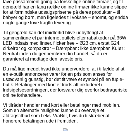
lave prissammenligning på forskellige online firmaer, og til
gengæld har en lang række online firmaer ikke kunne slippe
for at formindske udsalgspriserne på deres produkter – til
babyer og børn, men ligeledes til voksne – enormt, og endda
nogle gange love fragtfri levering.
Til gengæld kan det imidlertid blive udbytterigt at
sammenligne et par internet outlets efter rabatkoder på 36W
LED indsats med linser, flicker free – Ø23 cm, erstat G24,
cirkelrør og kompaktrør – Dæmpbar : Ikke dæmpbar, Kulør :
Neutral inden du gennemfører din handel, så du er
garanteret at modtage den laveste pris.
Du må lige meget hvad ikke undervurdere, at i tilfælde af at
en e-butik annoncerer varer for en pris som anses for
usædvanlig gunstig, bør det tit være et symbol på en fup e-
butik. Betalinger med kort er trods alt inkluderet i
Indsigelsesordningen, der forsvarer dig overfor bedrageriske
online forhandlere.
Vi tilråder handler med kort eller betalinger med mobilen.
Som en alternativ mulighed kunne du overveje et
afdragstilbud som f.eks. ViaBill, hvis du tilstræber at
honorere betalingen ude i fremtiden.