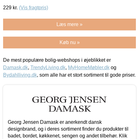
229
kr.
(Vis fragtpris)
Læs mere »
Køb nu »
De mest populære bolig-webshops i øjeblikket er
Damask.dk
,
TrendyLiving.dk
,
MyHomeMøbler.dk
og
Bydahlliving.dk
, som alle har et stort sortiment til gode priser.
Georg Jensen Damask er anerkendt dansk
designbrand, og i deres sortiment finder du produkter til
badet, bordet, køkkenet, sengen og andet tilbehør. Klik