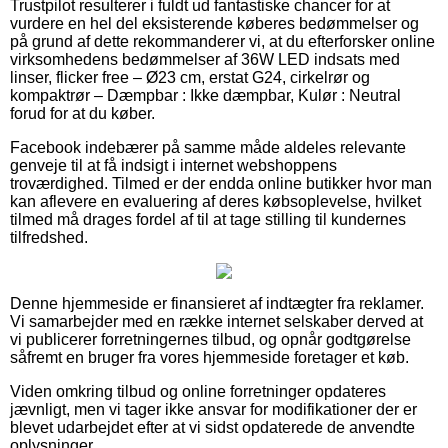
Trustpilot resulterer i fuldt ud fantastiske chancer for at
vurdere en hel del eksisterende køberes bedømmelser og
på grund af dette rekommanderer vi, at du efterforsker online
virksomhedens bedømmelser af 36W LED indsats med
linser, flicker free – Ø23 cm, erstat G24, cirkelrør og
kompaktrør – Dæmpbar : Ikke dæmpbar, Kulør : Neutral
forud for at du køber.
Facebook indebærer på samme måde aldeles relevante
genveje til at få indsigt i internet webshoppens
troværdighed. Tilmed er der endda online butikker hvor man
kan aflevere en evaluering af deres købsoplevelse, hvilket
tilmed må drages fordel af til at tage stilling til kundernes
tilfredshed.
Denne hjemmeside er finansieret af indtægter fra reklamer.
Vi samarbejder med en række internet selskaber derved at
vi publicerer forretningernes tilbud, og opnår godtgørelse
såfremt en bruger fra vores hjemmeside foretager et køb.
Viden omkring tilbud og online forretninger opdateres
jævnligt, men vi tager ikke ansvar for modifikationer der er
blevet udarbejdet efter at vi sidst opdaterede de anvendte
oplysninger.