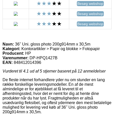
Besøg webshop
Besøg webshop
Besøg webshop
Navn:
36'' Uni. gloss photo 200g914mm x 30,5m
Kategori:
Kontorartikler > Papir og blokke > Fotopapir
Producent:
HP
Varenummer:
DP-HPQ1427B
EAN:
848412014396
Vurderet til
4.1
ud af 5 stjerner baseret på
12
anmeldelser
De fleste internet forhandlere yder nu om stunder en lang
række forskellige leveringsmodeller. En af de mest
almindelige er for øjeblikket at få leveret til et
afhentningssted, hvor det er nemt for dig at hente dine
produkter når du har lyst. Fragtmuligheden er altså
usædvanlig fleksibel, og oftest ydermere den mest betalelige
mulighed for levering ved køb af 36'' Uni. gloss photo
200g914mm x 30,5m.