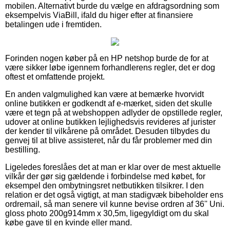
mobilen. Alternativt burde du vælge en afdragsordning som
eksempelvis ViaBill, ifald du higer efter at finansiere
betalingen ude i fremtiden.
Forinden nogen køber på en HP netshop burde de for at
være sikker løbe igennem forhandlerens regler, det er dog
oftest et omfattende projekt.
En anden valgmulighed kan være at bemærke hvorvidt
online butikken er godkendt af e-mærket, siden det skulle
være et tegn på at webshoppen adlyder de opstillede regler,
udover at online butikken lejlighedsvis revideres af jurister
der kender til vilkårene på området. Desuden tilbydes du
genvej til at blive assisteret, når du får problemer med din
bestilling.
Ligeledes foreslåes det at man er klar over de mest aktuelle
vilkår der gør sig gældende i forbindelse med købet, for
eksempel den ombytningsret netbutikken tilsikrer. I den
relation er det også vigtigt, at man stadigvæk bibeholder ens
ordremail, så man senere vil kunne bevise ordren af 36'' Uni.
gloss photo 200g914mm x 30,5m, ligegyldigt om du skal
købe gave til en kvinde eller mand.