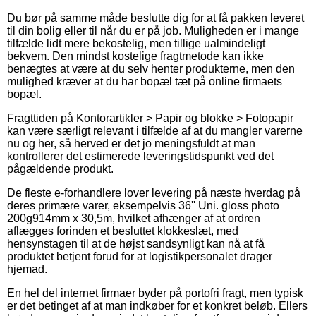
Du bør på samme måde beslutte dig for at få pakken leveret
til din bolig eller til når du er på job. Muligheden er i mange
tilfælde lidt mere bekostelig, men tillige ualmindeligt
bekvem. Den mindst kostelige fragtmetode kan ikke
benægtes at være at du selv henter produkterne, men den
mulighed kræver at du har bopæl tæt på online firmaets
bopæl.
Fragttiden på Kontorartikler > Papir og blokke > Fotopapir
kan være særligt relevant i tilfælde af at du mangler varerne
nu og her, så herved er det jo meningsfuldt at man
kontrollerer det estimerede leveringstidspunkt ved det
pågældende produkt.
De fleste e-forhandlere lover levering på næste hverdag på
deres primære varer, eksempelvis 36'' Uni. gloss photo
200g914mm x 30,5m, hvilket afhænger af at ordren
aflægges forinden et besluttet klokkeslæt, med
hensynstagen til at de højst sandsynligt kan nå at få
produktet betjent forud for at logistikpersonalet drager
hjemad.
En hel del internet firmaer byder på portofri fragt, men typisk
er det betinget af at man indkøber for et konkret beløb. Ellers