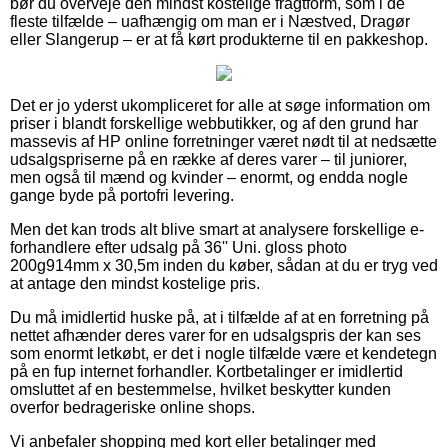
bør du overveje den mindst kostelige fragtform, som i de
fleste tilfælde – uafhængig om man er i Næstved, Dragør
eller Slangerup – er at få kørt produkterne til en pakkeshop.
Det er jo yderst ukompliceret for alle at søge information om
priser i blandt forskellige webbutikker, og af den grund har
massevis af HP online forretninger været nødt til at nedsætte
udsalgspriserne på en række af deres varer – til juniorer,
men også til mænd og kvinder – enormt, og endda nogle
gange byde på portofri levering.
Men det kan trods alt blive smart at analysere forskellige e-
forhandlere efter udsalg på 36'' Uni. gloss photo
200g914mm x 30,5m inden du køber, sådan at du er tryg ved
at antage den mindst kostelige pris.
Du må imidlertid huske på, at i tilfælde af at en forretning på
nettet afhænder deres varer for en udsalgspris der kan ses
som enormt letkøbt, er det i nogle tilfælde være et kendetegn
på en fup internet forhandler. Kortbetalinger er imidlertid
omsluttet af en bestemmelse, hvilket beskytter kunden
overfor bedrageriske online shops.
Vi anbefaler shopping med kort eller betalinger med