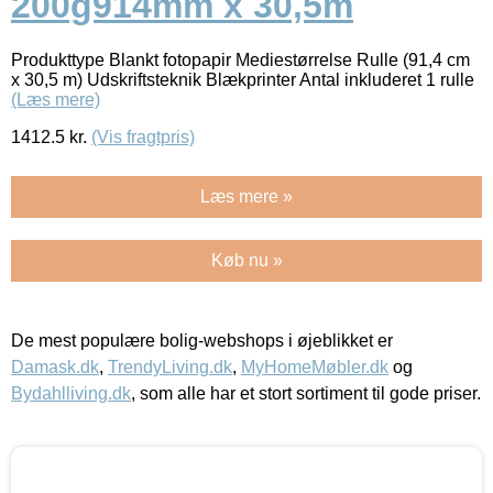
200g914mm x 30,5m
Produkttype Blankt fotopapir Mediestørrelse Rulle (91,4 cm
x 30,5 m) Udskriftsteknik Blækprinter Antal inkluderet 1 rulle
(Læs mere)
1412.5
kr.
(Vis fragtpris)
Læs mere »
Køb nu »
De mest populære bolig-webshops i øjeblikket er
Damask.dk
,
TrendyLiving.dk
,
MyHomeMøbler.dk
og
Bydahlliving.dk
, som alle har et stort sortiment til gode priser.