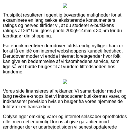
Trustpilot resulterer i egentlig troværdige muligheder for at
eksaminere en lang række eksisterende konsumenters
ratings og herved tilråder vi, at du studerer e-butikkens
ratings af 36'' Uni. gloss photo 200g914mm x 30,5m før du
færdiggør din shopping.
Facebook medfører derudover fuldstændig nyttige chancer
for at få en idé om internet webshoppens kundetilfredshed.
Derudover møder vi endda internet foretagender hvor folk
kan give en bedømmelse af virksomhedens service, som
lige så vel burde bruges til at vurdere tilfredsheden hos
kunderne.
Vores side finansieres af reklamer. Vi samarbejder med en
lang række e-shops idet vi introducerer butikkernes varer, og
indkasserer provision hvis en bruger fra vores hjemmeside
fuldfører en transaktion.
Oplysninger omkring varer og internet selskaber opretholdes
ofte, men det er umuligt for os at give garantier imod
ændringer der er udarbejdet siden vi senest opdaterede