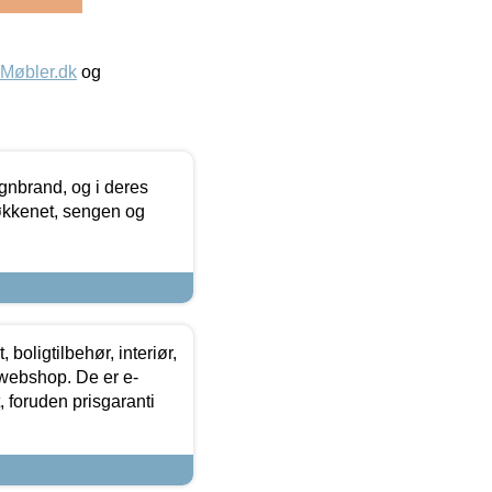
øbler.dk
og
nbrand, og i deres
køkkenet, sengen og
boligtilbehør, interiør,
 webshop. De er e-
 foruden prisgaranti