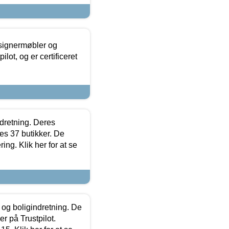
esignermøbler og
lot, og er certificeret
ndretning. Deres
s 37 butikker. De
ing. Klik her for at se
 og boligindretning. De
r på Trustpilot.