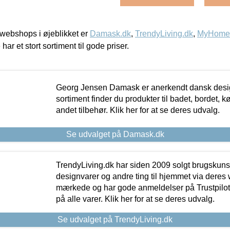
webshops i øjeblikket er
Damask.dk
,
TrendyLiving.dk
,
MyHomeM
 har et stort sortiment til gode priser.
Georg Jensen Damask er anerkendt dansk desig
sortiment finder du produkter til badet, bordet, 
andet tilbehør. Klik her for at se deres udvalg.
Se udvalget på Damask.dk
TrendyLiving.dk har siden 2009 solgt brugskunst, 
designvarer og andre ting til hjemmet via deres
mærkede og har gode anmeldelser på Trustpilot,
på alle varer. Klik her for at se deres udvalg.
Se udvalget på TrendyLiving.dk