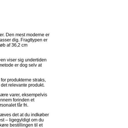
åder. Den mest moderne er
asser dig. Fragttypen er
køb af 36,2 cm
Den viser sig undertiden
etode er dog selv at
for produkterne straks,
 det relevante produkt.
imære varer, eksempelvis
ennem forinden et
onalet får fri.
kræves det at du indkøber
st – ligegyldigt om du
re bestillingen til et