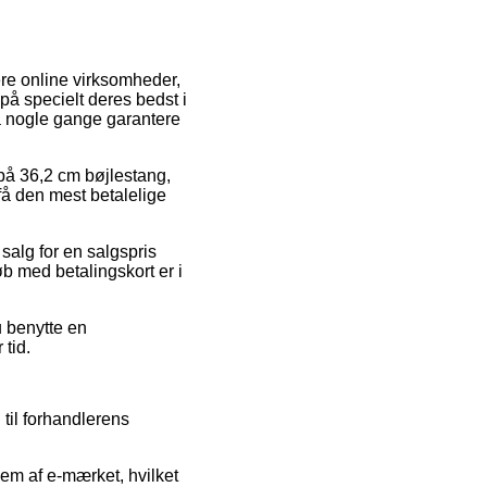
ere online virksomheder,
e på specielt deres bedst i
da nogle gange garantere
g på 36,2 cm bøjlestang,
få den mest betalelige
salg for en salgspris
øb med betalingskort er i
u benytte en
 tid.
 til forhandlerens
em af e-mærket, hvilket