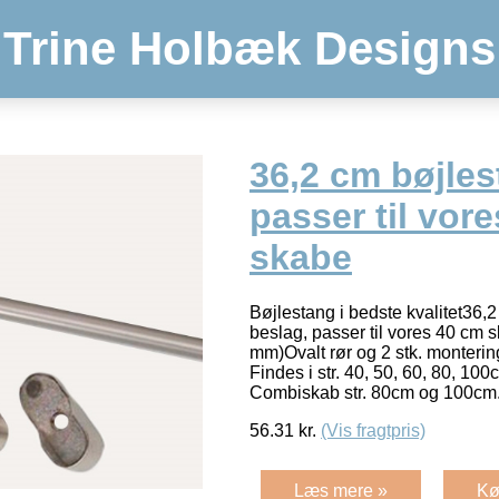
Trine Holbæk Designs
36,2 cm bøjles
passer til vor
skabe
Bøjlestang i bedste kvalitet36,2
beslag, passer til vores 40 cm 
mm)Ovalt rør og 2 stk. monterin
Findes i str. 40, 50, 60, 80, 100
Combiskab str. 80cm og 100cm
56.31
kr.
(Vis fragtpris)
Læs mere »
Kø