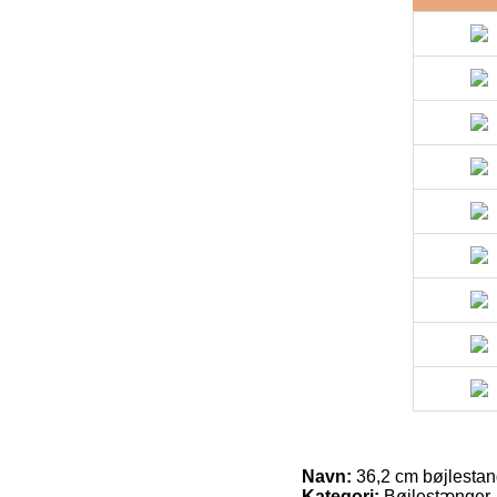
Navn:
36,2 cm bøjlestang
Kategori:
Bøjlestænger