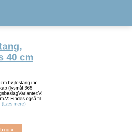
tang,
es 40 cm
 cm bøjlestang incl.
skab (lysmål 368
gsbeslagVarianter:V:
cm.V: Findes også til
.
(Læs mere)
b nu »