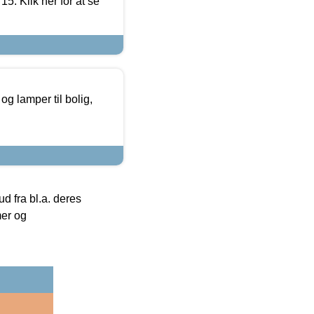
5. Klik her for at se
g lamper til bolig,
 fra bl.a. deres
mer og