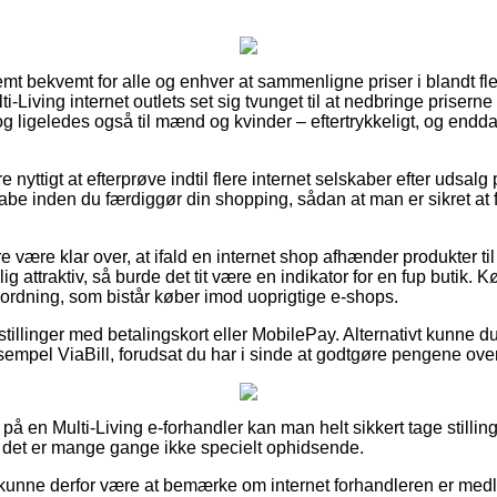
emt bekvemt for alle og enhver at sammenligne priser i blandt fl
lti-Living internet outlets set sig tvunget til at nedbringe prisern
, og ligeledes også til mænd og kvinder – eftertrykkeligt, og end
 nyttigt at efterprøve indtil flere internet selskaber efter udsal
kabe inden du færdiggør din shopping, sådan at man er sikret at 
være klar over, at ifald en internet shop afhænder produkter til 
attraktiv, så burde det tit være en indikator for en fup butik. K
n ordning, som bistår køber imod uoprigtige e-shops.
estillinger med betalingskort eller MobilePay. Alternativt kunne d
sempel ViaBill, forudsat du har i sinde at godtgøre pengene over
på en Multi-Living e-forhandler kan man helt sikkert tage stilling
 det er mange gange ikke specielt ophidsende.
unne derfor være at bemærke om internet forhandleren er medl