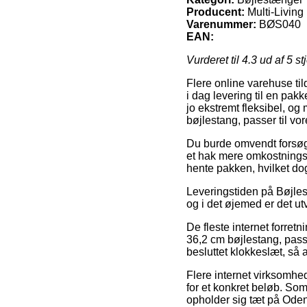
Producent:
Multi-Living
Varenummer:
BØS040
EAN:
Vurderet til
4.3
ud af 5 st
Flere online varehuse ti
i dag levering til en pak
jo ekstremt fleksibel, o
bøjlestang, passer til vo
Du burde omvendt forsøge 
et hak mere omkostningsf
hente pakken, hvilket dog
Leveringstiden på Bøjles
og i det øjemed er det ut
De fleste internet forre
36,2 cm bøjlestang, pass
besluttet klokkeslæt, så a
Flere internet virksomhed
for et konkret beløb. Som
opholder sig tæt på Odens