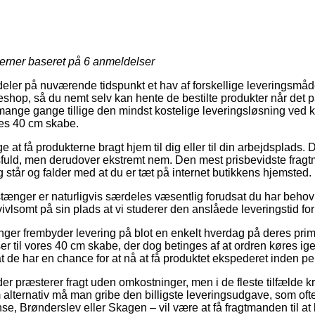
jerner baseret på
6
anmeldelser
ldeler på nuværende tidspunkt et hav af forskellige leveringsm
keshop, så du nemt selv kan hente de bestilte produkter når det p
g mange gange tillige den mindst kostelige leveringsløsning ved 
res 40 cm skabe.
at få produkterne bragt hjem til dig eller til din arbejdsplads. 
uld, men derudover ekstremt nem. Den mest prisbevidste fragtm
 står og falder med at du er tæt på internet butikkens hjemsted.
tænger er naturligvis særdeles væsentlig forudsat du har behov 
vivlsomt på sin plads at vi studerer den anslåede leveringstid for
tninger frembyder levering på blot en enkelt hverdag på deres pr
er til vores 40 cm skabe, der dog betinges af at ordren køres ig
t de har en chance for at nå at få produktet ekspederet inden pers
er præsterer fragt uden omkostninger, men i de fleste tilfælde 
 alternativ må man gribe den billigste leveringsudgave, som ofte
e, Brønderslev eller Skagen – vil være at få fragtmanden til at kø