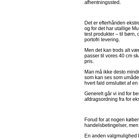
afhentningssted.
Det er efterhånden ekstr
og for det har utallige Mu
test produkter – til børn
portofri levering.
Men det kan trods alt være
passer til vores 40 cm s
pris.
Man må ikke desto mindre 
som kan ses som umådelig 
hvert fald omsluttet af e
Generelt går vi ind for b
afdragsordning fra for ek
Forud for at nogen køber 
handelsbetingelser, men
En anden valgmulighed k