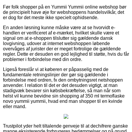
Før folk shopper på en Yummii Yummii online webshop bør
de principielt have øje for webshoppens handelsvilkår, det
er dog for det meste ikke specielt ophidsende.
En anden løsning kunne måske være at se hvorvidt e-
handlen er verificeret af e-mærket, hvilket skulle være et
signal om at e-shoppen tilslutter sig gældende dansk
lovgivning, udover at internet webshoppen løbende
overvåges af jurister der er meget fortrolige de gældende
regler. Dette er desuden en god lejlighed til støtte, hvis du får
problemer i forbindelse med din ordre.
Ligeså foreslår vi at køberen er påpasselig med de
fundamentale retningslinjer der gør sig gældende i
forbindelse med ordren, fx den ombytningsret netshoppen
anvender. I relation til det er det desuden vigtigt, at man
stadigvæk bevarer sin købsbekræftelse, så man når som
helst vil kunne bevidne sin shopping af 350 ml termoflaske
novo yummii yummii, hvad end man shopper til en kvinde
eller mand.
Trustpilot yder helt tiltalende genveje til at dechifrere ganske
mange eksisterende forbrugeres bedømmelser og på grund