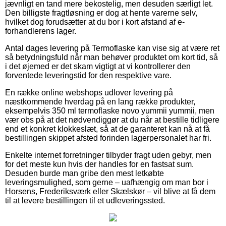
jævnligt en tand mere bekostelig, men desuden særligt let.
Den billigste fragtløsning er dog at hente varerne selv,
hvilket dog forudsætter at du bor i kort afstand af e-
forhandlerens lager.
Antal dages levering på Termoflaske kan vise sig at være ret
så betydningsfuld når man behøver produktet om kort tid, så
i det øjemed er det skam vigtigt at vi kontrollerer den
forventede leveringstid for den respektive vare.
En række online webshops udlover levering på
næstkommende hverdag på en lang række produkter,
eksempelvis 350 ml termoflaske novo yummii yummii, men
vær obs på at det nødvendiggør at du når at bestille tidligere
end et konkret klokkeslæt, så at de garanteret kan nå at få
bestillingen skippet afsted forinden lagerpersonalet har fri.
Enkelte internet forretninger tilbyder fragt uden gebyr, men
for det meste kun hvis der handles for en fastsat sum.
Desuden burde man gribe den mest letkøbte
leveringsmulighed, som gerne – uafhængig om man bor i
Horsens, Frederiksværk eller Skælskør – vil blive at få dem
til at levere bestillingen til et udleveringssted.