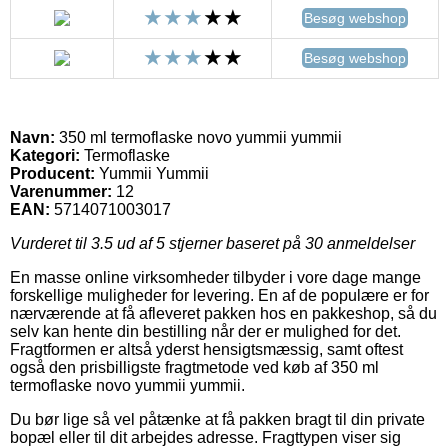
Besøg webshop
Besøg webshop
Navn:
350 ml termoflaske novo yummii yummii
Kategori:
Termoflaske
Producent:
Yummii Yummii
Varenummer:
12
EAN:
5714071003017
Vurderet til
3.5
ud af 5 stjerner baseret på
30
anmeldelser
En masse online virksomheder tilbyder i vore dage mange
forskellige muligheder for levering. En af de populære er for
nærværende at få afleveret pakken hos en pakkeshop, så du
selv kan hente din bestilling når der er mulighed for det.
Fragtformen er altså yderst hensigtsmæssig, samt oftest
også den prisbilligste fragtmetode ved køb af 350 ml
termoflaske novo yummii yummii.
Du bør lige så vel påtænke at få pakken bragt til din private
bopæl eller til dit arbejdes adresse. Fragttypen viser sig