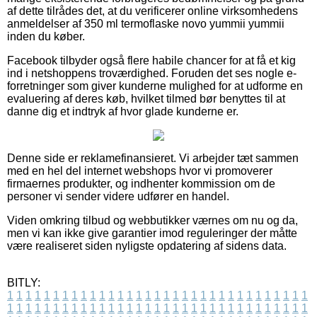
af dette tilrådes det, at du verificerer online virksomhedens
anmeldelser af 350 ml termoflaske novo yummii yummii
inden du køber.
Facebook tilbyder også flere habile chancer for at få et kig
ind i netshoppens troværdighed. Foruden det ses nogle e-
forretninger som giver kunderne mulighed for at udforme en
evaluering af deres køb, hvilket tilmed bør benyttes til at
danne dig et indtryk af hvor glade kunderne er.
Denne side er reklamefinansieret. Vi arbejder tæt sammen
med en hel del internet webshops hvor vi promoverer
firmaernes produkter, og indhenter kommission om de
personer vi sender videre udfører en handel.
Viden omkring tilbud og webbutikker værnes om nu og da,
men vi kan ikke give garantier imod reguleringer der måtte
være realiseret siden nyligste opdatering af sidens data.
BITLY:
1
1
1
1
1
1
1
1
1
1
1
1
1
1
1
1
1
1
1
1
1
1
1
1
1
1
1
1
1
1
1
1
1
1
1
1
1
1
1
1
1
1
1
1
1
1
1
1
1
1
1
1
1
1
1
1
1
1
1
1
1
1
1
1
1
1