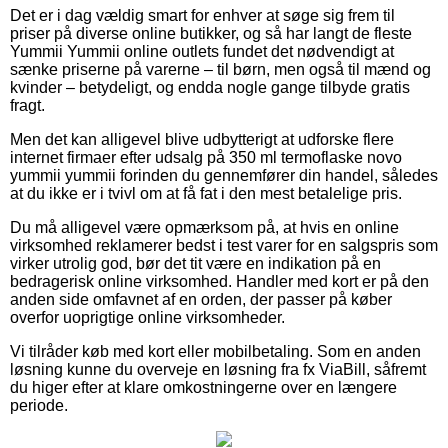
Det er i dag vældig smart for enhver at søge sig frem til
priser på diverse online butikker, og så har langt de fleste
Yummii Yummii online outlets fundet det nødvendigt at
sænke priserne på varerne – til børn, men også til mænd og
kvinder – betydeligt, og endda nogle gange tilbyde gratis
fragt.
Men det kan alligevel blive udbytterigt at udforske flere
internet firmaer efter udsalg på 350 ml termoflaske novo
yummii yummii forinden du gennemfører din handel, således
at du ikke er i tvivl om at få fat i den mest betalelige pris.
Du må alligevel være opmærksom på, at hvis en online
virksomhed reklamerer bedst i test varer for en salgspris som
virker utrolig god, bør det tit være en indikation på en
bedragerisk online virksomhed. Handler med kort er på den
anden side omfavnet af en orden, der passer på køber
overfor uoprigtige online virksomheder.
Vi tilråder køb med kort eller mobilbetaling. Som en anden
løsning kunne du overveje en løsning fra fx ViaBill, såfremt
du higer efter at klare omkostningerne over en længere
periode.