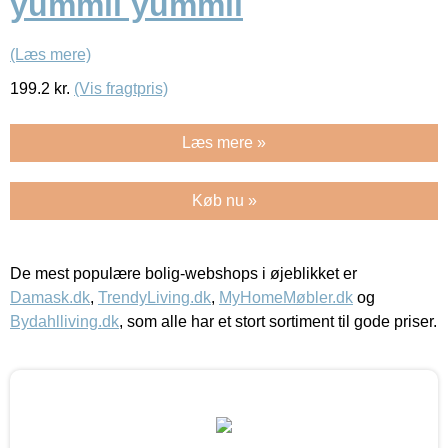
yummii yummii
(Læs mere)
199.2
kr.
(Vis fragtpris)
Læs mere »
Køb nu »
De mest populære bolig-webshops i øjeblikket er
Damask.dk
,
TrendyLiving.dk
,
MyHomeMøbler.dk
og
Bydahlliving.dk
, som alle har et stort sortiment til gode priser.