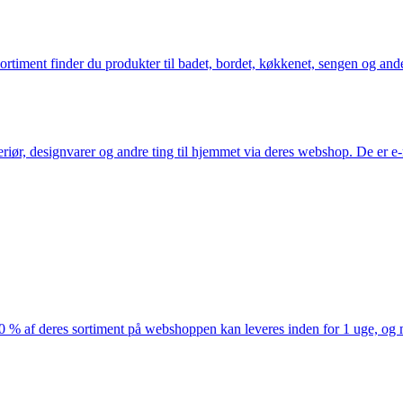
iment finder du produkter til badet, bordet, køkkenet, sengen og andet 
eriør, designvarer og andre ting til hjemmet via deres webshop. De er 
af deres sortiment på webshoppen kan leveres inden for 1 uge, og ma