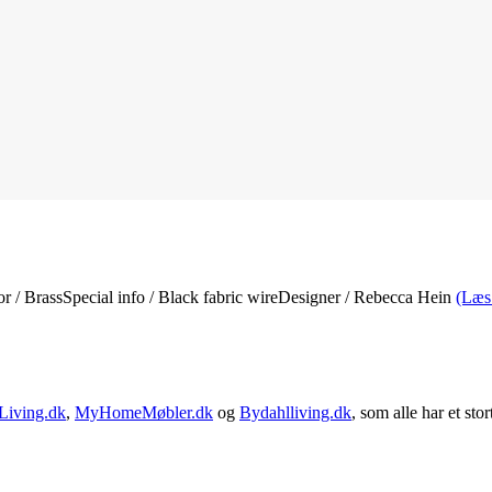
or / BrassSpecial info / Black fabric wireDesigner / Rebecca Hein
(Læs
Living.dk
,
MyHomeMøbler.dk
og
Bydahlliving.dk
, som alle har et stor