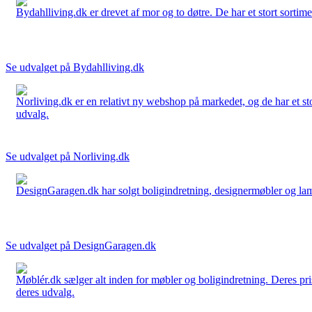
Bydahlliving.dk er drevet af mor og to døtre. De har et stort sortime
Se udvalget på Bydahlliving.dk
Norliving.dk er en relativt ny webshop på markedet, og de har et sto
udvalg.
Se udvalget på Norliving.dk
DesignGaragen.dk har solgt boligindretning, designermøbler og lamper
Se udvalget på DesignGaragen.dk
Møblér.dk sælger alt inden for møbler og boligindretning. Deres pri
deres udvalg.