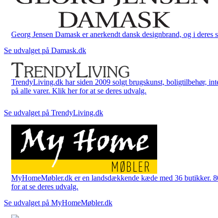
Georg Jensen Damask er anerkendt dansk designbrand, og i deres sort
Se udvalget på Damask.dk
TrendyLiving.dk har siden 2009 solgt brugskunst, boligtilbehør, int
på alle varer. Klik her for at se deres udvalg.
Se udvalget på TrendyLiving.dk
MyHomeMøbler.dk er en landsdækkende kæde med 36 butikker. 80 % 
for at se deres udvalg.
Se udvalget på MyHomeMøbler.dk