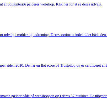
nt af boliginteriør på deres webshop. Klik her for at se deres udvalg.
rt udvalg i møbler og indretning. Deres sortiment indeholder både den k
 siden 2010. De har en flot score på Trustpilot, og er certificeret af 
smatch gælder både på webshoppen og i deres 37 butikker. De tilbyder d