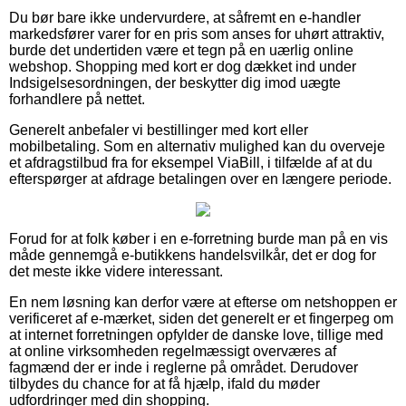
Du bør bare ikke undervurdere, at såfremt en e-handler
markedsfører varer for en pris som anses for uhørt attraktiv,
burde det undertiden være et tegn på en uærlig online
webshop. Shopping med kort er dog dækket ind under
Indsigelsesordningen, der beskytter dig imod uægte
forhandlere på nettet.
Generelt anbefaler vi bestillinger med kort eller
mobilbetaling. Som en alternativ mulighed kan du overveje
et afdragstilbud fra for eksempel ViaBill, i tilfælde af at du
efterspørger at afdrage betalingen over en længere periode.
Forud for at folk køber i en e-forretning burde man på en vis
måde gennemgå e-butikkens handelsvilkår, det er dog for
det meste ikke videre interessant.
En nem løsning kan derfor være at efterse om netshoppen er
verificeret af e-mærket, siden det generelt er et fingerpeg om
at internet forretningen opfylder de danske love, tillige med
at online virksomheden regelmæssigt overværes af
fagmænd der er inde i reglerne på området. Derudover
tilbydes du chance for at få hjælp, ifald du møder
udfordringer med din shopping.