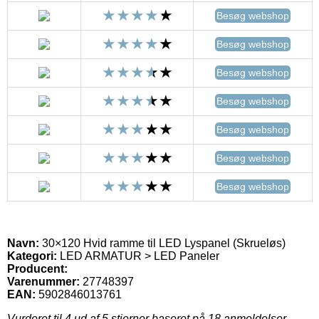
Besøg webshop
Besøg webshop
Besøg webshop
Besøg webshop
Besøg webshop
Besøg webshop
Besøg webshop
Navn:
30×120 Hvid ramme til LED Lyspanel (Skrueløs)
Kategori:
LED ARMATUR > LED Paneler
Producent:
Varenummer:
27748397
EAN:
5902846013761
Vurderet til
4
ud af 5 stjerner baseret på
18
anmeldelser