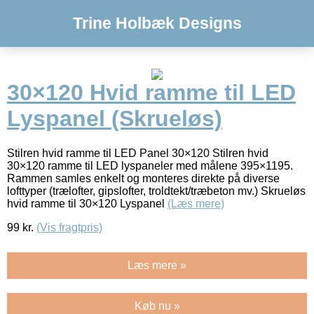
Trine Holbæk Designs
30×120 Hvid ramme til LED
Lyspanel (Skrueløs)
Stilren hvid ramme til LED Panel 30×120 Stilren hvid
30×120 ramme til LED lyspaneler med målene 395×1195.
Rammen samles enkelt og monteres direkte på diverse
lofttyper (trælofter, gipslofter, troldtekt/træbeton mv.) Skrueløs
hvid ramme til 30×120 Lyspanel
(Læs mere)
99
kr.
(Vis fragtpris)
Læs mere »
Køb nu »