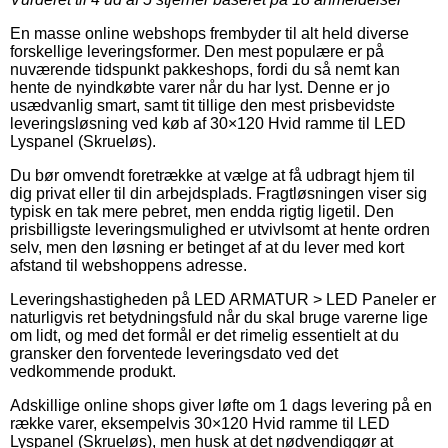
En masse online webshops frembyder til alt held diverse
forskellige leveringsformer. Den mest populære er på
nuværende tidspunkt pakkeshops, fordi du så nemt kan
hente de nyindkøbte varer når du har lyst. Denne er jo
usædvanlig smart, samt tit tillige den mest prisbevidste
leveringsløsning ved køb af 30×120 Hvid ramme til LED
Lyspanel (Skrueløs).
Du bør omvendt foretrække at vælge at få udbragt hjem til
dig privat eller til din arbejdsplads. Fragtløsningen viser sig
typisk en tak mere pebret, men endda rigtig ligetil. Den
prisbilligste leveringsmulighed er utvivlsomt at hente ordren
selv, men den løsning er betinget af at du lever med kort
afstand til webshoppens adresse.
Leveringshastigheden på LED ARMATUR > LED Paneler er
naturligvis ret betydningsfuld når du skal bruge varerne lige
om lidt, og med det formål er det rimelig essentielt at du
gransker den forventede leveringsdato ved det
vedkommende produkt.
Adskillige online shops giver løfte om 1 dags levering på en
række varer, eksempelvis 30×120 Hvid ramme til LED
Lyspanel (Skrueløs), men husk at det nødvendiggør at