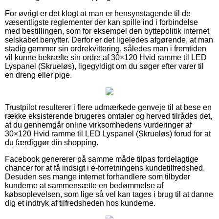
For øvrigt er det klogt at man er hensynstagende til de
væsentligste reglementer der kan spille ind i forbindelse
med bestillingen, som for eksempel den byttepolitik internet
selskabet benytter. Derfor er det ligeledes afgørende, at man
stadig gemmer sin ordrekvittering, således man i fremtiden
vil kunne bekræfte sin ordre af 30×120 Hvid ramme til LED
Lyspanel (Skrueløs), ligegyldigt om du søger efter varer til
en dreng eller pige.
Trustpilot resulterer i flere udmærkede genveje til at bese en
række eksisterende brugeres omtaler og herved tilrådes det,
at du gennemgår online virksomhedens vurderinger af
30×120 Hvid ramme til LED Lyspanel (Skrueløs) forud for at
du færdiggør din shopping.
Facebook genererer på samme måde tilpas fordelagtige
chancer for at få indsigt i e-forretningens kundetilfredshed.
Desuden ses mange internet forhandlere som tilbyder
kunderne at sammensætte en bedømmelse af
købsoplevelsen, som lige så vel kan tages i brug til at danne
dig et indtryk af tilfredsheden hos kunderne.