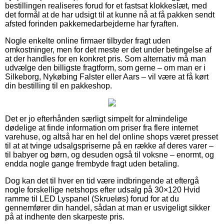
bestillingen realiseres forud for et fastsat klokkeslæt, med
det formål at de har udsigt til at kunne nå at få pakken sendt
afsted forinden pakkemedarbejderne har fyraften.
Nogle enkelte online firmaer tilbyder fragt uden
omkostninger, men for det meste er det under betingelse af
at der handles for en konkret pris. Som alternativ må man
udvælge den billigste fragtform, som gerne – om man er i
Silkeborg, Nykøbing Falster eller Aars – vil være at få kørt
din bestilling til en pakkeshop.
Det er jo efterhånden særligt simpelt for almindelige
dødelige at finde information om priser fra flere internet
varehuse, og altså har en hel del online shops været presset
til at at tvinge udsalgspriserne på en række af deres varer –
til babyer og børn, og desuden også til voksne – enormt, og
endda nogle gange frembyde fragt uden betaling.
Dog kan det til hver en tid være indbringende at eftergå
nogle forskellige netshops efter udsalg på 30×120 Hvid
ramme til LED Lyspanel (Skrueløs) forud for at du
gennemfører din handel, sådan at man er usvigeligt sikker
på at indhente den skarpeste pris.