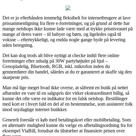
Det er jo efterhånden temmelig fleksibelt for internetbrugere at lave
prissammenligning fra flere e-forretninger, og på grund af dette har
mange netshops ikke kunne lade være med at trykke prisniveauet på
mange af deres varer – til babyer og børn, og ligeledes også til
voksne – eftertrykkeligt, og endda nogle gange byde på levering
uden beregning.
Det kan dog trods alt blive nyttigt at checke indtil flere online
forretninger efter udsalg på 30W partyhøjtaler på hjul –
Genopladelig, Bluetooth, RGB, inkl. mikrofon inden du
gennemfører din handel, således at du er garanteret at skaffe sig den
skarpeste pris.
Man må lige meget hvad ikke overse, at såfremt en butik på nettet
afhænder en vare til en salgspris der virker ekstraordinært billig, så
kunne det ofte være en indikator for en falsk netshop. Bestillinger
med kort er i hvert fald en del af en bestemmelse, som assisterer folk
imod snydagtige internet butikker.
Generelt foreslår vi køb med betalingskort eller mobilbetaling. Som
en alternativ mulighed kunne du vælge en afbetalingsordning fra for
eksempel ViaBill, forudsat du tilstræber at finansiere prisen over