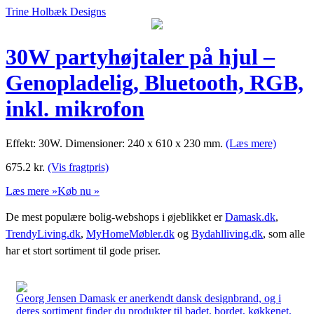
Trine Holbæk Designs
30W partyhøjtaler på hjul –
Genopladelig, Bluetooth, RGB,
inkl. mikrofon
Effekt: 30W. Dimensioner: 240 x 610 x 230 mm.
(Læs mere)
675.2
kr.
(Vis fragtpris)
Læs mere »
Køb nu »
De mest populære bolig-webshops i øjeblikket er
Damask.dk
,
TrendyLiving.dk
,
MyHomeMøbler.dk
og
Bydahlliving.dk
, som alle
har et stort sortiment til gode priser.
Georg Jensen Damask er anerkendt dansk designbrand, og i
deres sortiment finder du produkter til badet, bordet, køkkenet,