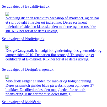
Se udvalget på Bydahlliving.dk
Norliving.dk er en relativt ny webshop på markedet, og de har
et stort udvalg i møbler og indretning. Deres sortiment
indeholder både den klassiske, den moderne og den rustikke
stil. Klik her for at se deres udvalg.
Se udvalget på Norliving.dk
DesignGaragen.dk har solgt boligindretning, designermøbler og
lamper siden 2010. De har en flot score på Trustpilot, og er
certificeret af E-mærket. Klik her for at se deres udvalg.
Se udvalget på DesignGaragen.dk
Møblér.dk sælger alt inden for møbler og boligindretning.
Deres prismatch gælder både på webshoppen og i deres 37
butikker. De tilbyder desuden muligheden for rentefri
finansiering. Klik her for at se deres udvalg.
Se udvalget på Møblér.dk