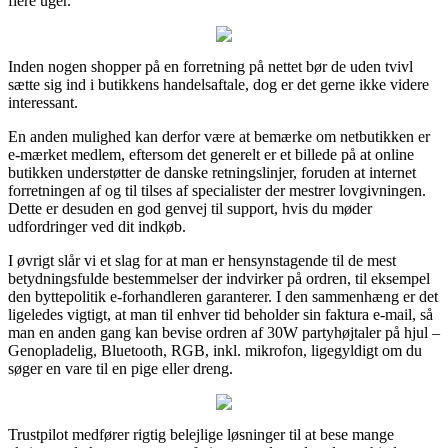
flere uger.
Inden nogen shopper på en forretning på nettet bør de uden tvivl
sætte sig ind i butikkens handelsaftale, dog er det gerne ikke videre
interessant.
En anden mulighed kan derfor være at bemærke om netbutikken er
e-mærket medlem, eftersom det generelt er et billede på at online
butikken understøtter de danske retningslinjer, foruden at internet
forretningen af og til tilses af specialister der mestrer lovgivningen.
Dette er desuden en god genvej til support, hvis du møder
udfordringer ved dit indkøb.
I øvrigt slår vi et slag for at man er hensynstagende til de mest
betydningsfulde bestemmelser der indvirker på ordren, til eksempel
den byttepolitik e-forhandleren garanterer. I den sammenhæng er det
ligeledes vigtigt, at man til enhver tid beholder sin faktura e-mail, så
man en anden gang kan bevise ordren af 30W partyhøjtaler på hjul –
Genopladelig, Bluetooth, RGB, inkl. mikrofon, ligegyldigt om du
søger en vare til en pige eller dreng.
Trustpilot medfører rigtig belejlige løsninger til at bese mange