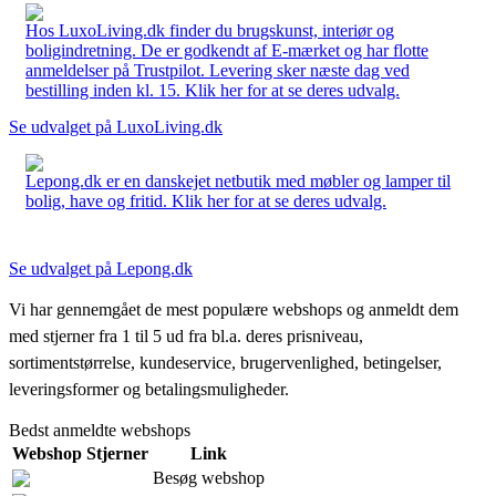
Hos LuxoLiving.dk finder du brugskunst, interiør og
boligindretning. De er godkendt af E-mærket og har flotte
anmeldelser på Trustpilot. Levering sker næste dag ved
bestilling inden kl. 15. Klik her for at se deres udvalg.
Se udvalget på LuxoLiving.dk
Lepong.dk er en danskejet netbutik med møbler og lamper til
bolig, have og fritid. Klik her for at se deres udvalg.
Se udvalget på Lepong.dk
Vi har gennemgået de mest populære webshops og anmeldt dem
med stjerner fra 1 til 5 ud fra bl.a. deres prisniveau,
sortimentstørrelse, kundeservice, brugervenlighed, betingelser,
leveringsformer og betalingsmuligheder.
Bedst anmeldte webshops
Webshop
Stjerner
Link
Besøg webshop