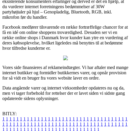
eksisterende konsumenters erfaringer og derved er det en hjælp, at
du vurderer internet forretningens bedømmelser af 30W
partyhøjtaler på hjul – Genopladelig, Bluetooth, RGB, inkl.
mikrofon før du handler.
Facebook medfører tilsvarende en række fortræffelige chancer for at
få en idé om online shoppens troværdighed. Desuden ser vi en
række online shops i Danmark hvor kunder kan ytre en vurdering af
deres købsoplevelse, hvilket ligeledes må benyttes til at bedømme
hvor tilfredse kunderne er.
Vores side finansieres af reklameindtægter. Vi har aftaler med mange
internet butikker og formidler butikkernes varer, og opnår provision
for så vidt en bruger fra vores website laver en ordre.
Data angående varer og internet virksomheder opdateres nu og da,
men vi tager forbehold for rettelser der er lavet siden vi sidste gang
opdaterede sidens oplysninger.
BITLY:
1
1
1
1
1
1
1
1
1
1
1
1
1
1
1
1
1
1
1
1
1
1
1
1
1
1
1
1
1
1
1
1
1
1
1
1
1
1
1
1
1
1
1
1
1
1
1
1
1
1
1
1
1
1
1
1
1
1
1
1
1
1
1
1
1
1
1
1
1
1
1
1
1
1
1
1
1
1
1
1
1
1
1
1
1
1
1
1
1
1
1
1
1
1
1
1
1
1
1
1