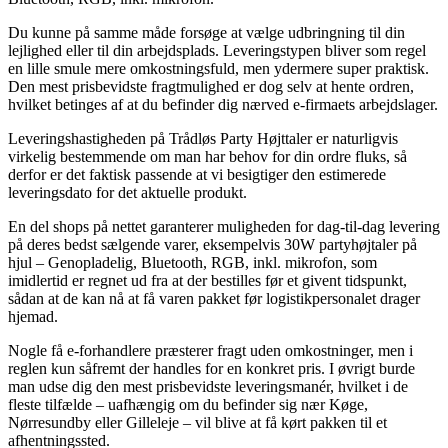
Du kunne på samme måde forsøge at vælge udbringning til din
lejlighed eller til din arbejdsplads. Leveringstypen bliver som regel
en lille smule mere omkostningsfuld, men ydermere super praktisk.
Den mest prisbevidste fragtmulighed er dog selv at hente ordren,
hvilket betinges af at du befinder dig nærved e-firmaets arbejdslager.
Leveringshastigheden på Trådløs Party Højttaler er naturligvis
virkelig bestemmende om man har behov for din ordre fluks, så
derfor er det faktisk passende at vi besigtiger den estimerede
leveringsdato for det aktuelle produkt.
En del shops på nettet garanterer muligheden for dag-til-dag levering
på deres bedst sælgende varer, eksempelvis 30W partyhøjtaler på
hjul – Genopladelig, Bluetooth, RGB, inkl. mikrofon, som
imidlertid er regnet ud fra at der bestilles før et givent tidspunkt,
sådan at de kan nå at få varen pakket før logistikpersonalet drager
hjemad.
Nogle få e-forhandlere præsterer fragt uden omkostninger, men i
reglen kun såfremt der handles for en konkret pris. I øvrigt burde
man udse dig den mest prisbevidste leveringsmanér, hvilket i de
fleste tilfælde – uafhængig om du befinder sig nær Køge,
Nørresundby eller Gilleleje – vil blive at få kørt pakken til et
afhentningssted.