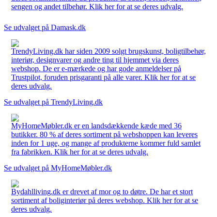
sengen og andet tilbehør. Klik her for at se deres udvalg.
Se udvalget på Damask.dk
TrendyLiving.dk har siden 2009 solgt brugskunst, boligtilbehør,
interiør, designvarer og andre ting til hjemmet via deres
webshop. De er e-mærkede og har gode anmeldelser på
Trustpilot, foruden prisgaranti på alle varer. Klik her for at se
deres udvalg.
Se udvalget på TrendyLiving.dk
MyHomeMøbler.dk er en landsdækkende kæde med 36
butikker. 80 % af deres sortiment på webshoppen kan leveres
inden for 1 uge, og mange af produkterne kommer fuld samlet
fra fabrikken. Klik her for at se deres udvalg.
Se udvalget på MyHomeMøbler.dk
Bydahlliving.dk er drevet af mor og to døtre. De har et stort
sortiment af boliginteriør på deres webshop. Klik her for at se
deres udvalg.