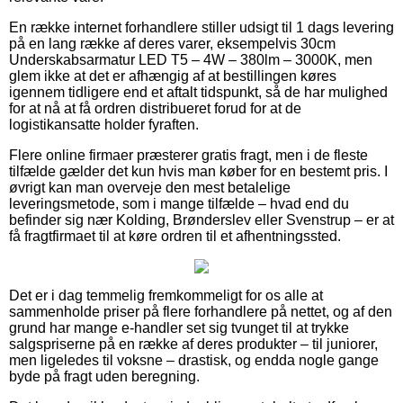
En række internet forhandlere stiller udsigt til 1 dags levering
på en lang række af deres varer, eksempelvis 30cm
Underskabsarmatur LED T5 – 4W – 380lm – 3000K, men
glem ikke at det er afhængig af at bestillingen køres
igennem tidligere end et aftalt tidspunkt, så de har mulighed
for at nå at få ordren distribueret forud for at de
logistikansatte holder fyraften.
Flere online firmaer præsterer gratis fragt, men i de fleste
tilfælde gælder det kun hvis man køber for en bestemt pris. I
øvrigt kan man overveje den mest betalelige
leveringsmetode, som i mange tilfælde – hvad end du
befinder sig nær Kolding, Brønderslev eller Svenstrup – er at
få fragtfirmaet til at køre ordren til et afhentningssted.
Det er i dag temmelig fremkommeligt for os alle at
sammenholde priser på flere forhandlere på nettet, og af den
grund har mange e-handler set sig tvunget til at trykke
salgspriserne på en række af deres produkter – til juniorer,
men ligeledes til voksne – drastisk, og endda nogle gange
byde på fragt uden beregning.