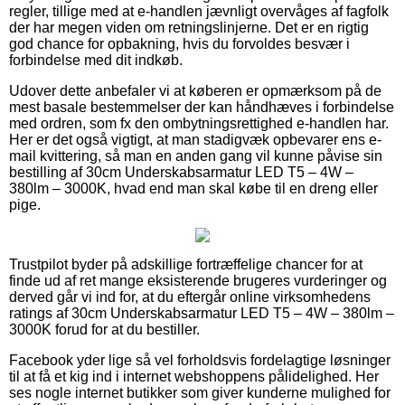
regler, tillige med at e-handlen jævnligt overvåges af fagfolk
der har megen viden om retningslinjerne. Det er en rigtig
god chance for opbakning, hvis du forvoldes besvær i
forbindelse med dit indkøb.
Udover dette anbefaler vi at køberen er opmærksom på de
mest basale bestemmelser der kan håndhæves i forbindelse
med ordren, som fx den ombytningsrettighed e-handlen har.
Her er det også vigtigt, at man stadigvæk opbevarer ens e-
mail kvittering, så man en anden gang vil kunne påvise sin
bestilling af 30cm Underskabsarmatur LED T5 – 4W –
380lm – 3000K, hvad end man skal købe til en dreng eller
pige.
Trustpilot byder på adskillige fortræffelige chancer for at
finde ud af ret mange eksisterende brugeres vurderinger og
derved går vi ind for, at du eftergår online virksomhedens
ratings af 30cm Underskabsarmatur LED T5 – 4W – 380lm –
3000K forud for at du bestiller.
Facebook yder lige så vel forholdsvis fordelagtige løsninger
til at få et kig ind i internet webshoppens pålidelighed. Her
ses nogle internet butikker som giver kunderne mulighed for