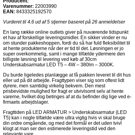
Producent:
Varenummer:
22003990
EAN:
8433325192570
Vurderet til
4.6
ud af 5 stjerner baseret på
26
anmeldelser
En lang række online outlets giver på nuværende tidspunkt
et hav af forskellige leveringsmidler. En sikker vinder er nu
om stunder pakkeshoppen, fordi du så har fuld fleksibilitet til
at hente produkterne når der er tid til det. Løsningen er jo
super overkommelig, samt i mange tilfælde ydermere den
billigste løsning til levering ved køb af 30cm
Underskabsarmatur LED T5 – 4W – 380lm – 3000K.
Du burde ligeledes planlægge at få pakken leveret til dit hus
eller ud på dit arbejde. Fragttypen viser sig som oftest lidt
dyrere, men samtidig virkelig bekvem. Den mest
prisbevidste mulighed for fragt er utvivlsomt selv at hente
varerne, hvilket dog betinges af at du befinder dig lige ved e-
firmaets arbejdslager.
Fragttiden på LED ARMATUR > Underskabsarmatur (LED
T5) kan i nogle tilfælde være ultra vigtig hvis vi skal bruge
din ordre omgående, og med det formål er det uden tvivl
klogt at man ser den estimerede leveringstid ved den
relevante vare.