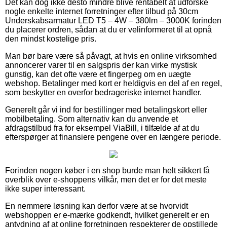
Det kan dog ikke desto mindre blive rentabelt at udforske
nogle enkelte internet forretninger efter tilbud på 30cm
Underskabsarmatur LED T5 – 4W – 380lm – 3000K forinden
du placerer ordren, sådan at du er velinformeret til at opnå
den mindst kostelige pris.
Man bør bare være så påvagt, at hvis en online virksomhed
annoncerer varer til en salgspris der kan virke mystisk
gunstig, kan det ofte være et fingerpeg om en uægte
webshop. Betalinger med kort er heldigvis en del af en regel,
som beskytter en overfor bedrageriske internet handler.
Generelt går vi ind for bestillinger med betalingskort eller
mobilbetaling. Som alternativ kan du anvende et
afdragstilbud fra for eksempel ViaBill, i tilfælde af at du
efterspørger at finansiere pengene over en længere periode.
Forinden nogen køber i en shop burde man helt sikkert få
overblik over e-shoppens vilkår, men det er for det meste
ikke super interessant.
En nemmere løsning kan derfor være at se hvorvidt
webshoppen er e-mærke godkendt, hvilket generelt er en
antydning af at online forretningen respekterer de opstillede