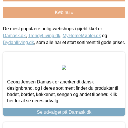
Køb nu »
De mest populære bolig-webshops i øjeblikket er
Damask.dk
,
TrendyLiving.dk
,
MyHomeMøbler.dk
og
Bydahlliving.dk
, som alle har et stort sortiment til gode priser.
Georg Jensen Damask er anerkendt dansk
designbrand, og i deres sortiment finder du produkter til
badet, bordet, køkkenet, sengen og andet tilbehør. Klik
her for at se deres udvalg.
Se udvalget på Damask.dk