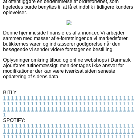
at offentliggøre en bedømmelse af ordreforløbet, som
ligeledes burde benyttes til at få et indblik i tidligere kunders
oplevelser.
Denne hjemmeside finansieres af annoncer. Vi arbejder
sammen med masser af e-forretninger da vi markedsfører
butikkernes varer, og indkasserer godtgørelse når den
besøgende vi sender videre foretager en bestilling.
Oplysninger omkring tilbud og online webshops i Danmark
ajourføres rutinemæssigt, men der tages ikke ansvar for
modifikationer der kan være iværksat siden seneste
opdatering af sidens data.
BITLY:
1
1
1
1
1
1
1
1
1
1
1
1
1
1
1
1
1
1
1
1
1
1
1
1
1
1
1
1
1
1
1
1
1
1
1
1
1
1
1
1
1
1
1
1
1
1
1
1
1
1
1
1
1
1
1
1
1
1
1
1
1
1
1
1
1
1
1
1
1
1
1
1
1
1
1
1
1
1
1
1
1
1
1
1
1
1
1
1
1
1
1
1
1
1
1
1
1
1
1
1
SPOTIFY:
1
1
1
1
1
1
1
1
1
1
1
1
1
1
1
1
1
1
1
1
1
1
1
1
1
1
1
1
1
1
1
1
1
1
1
1
1
1
1
1
1
1
1
1
1
1
1
1
1
1
1
1
1
1
1
1
1
1
1
1
1
1
1
1
1
1
1
1
1
1
1
1
1
1
1
1
1
1
1
1
1
1
1
1
1
1
1
1
1
1
1
1
1
1
1
1
1
1
1