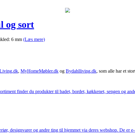
l og sort
tikled: 6 mm
(Læs mere)
Living.dk
,
MyHomeMøbler.dk
og
Bydahlliving.dk
, som alle har et stor
iment finder du produkter til badet, bordet, køkkenet, sengen og andet 
eriør, designvarer og andre ting til hjemmet via deres webshop. De er 