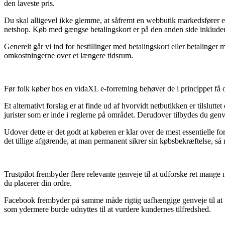
den laveste pris.
Du skal alligevel ikke glemme, at såfremt en webbutik markedsfører en
netshop. Køb med gængse betalingskort er på den anden side inkludere
Generelt går vi ind for bestillinger med betalingskort eller betalinge
omkostningerne over et længere tidsrum.
Før folk køber hos en vidaXL e-forretning behøver de i princippet få o
Et alternativt forslag er at finde ud af hvorvidt netbutikken er tilslut
jurister som er inde i reglerne på området. Derudover tilbydes du genvej
Udover dette er det godt at køberen er klar over de mest essentielle fo
det tillige afgørende, at man permanent sikrer sin købsbekræftelse, så 
Trustpilot frembyder flere relevante genveje til at udforske ret mange
du placerer din ordre.
Facebook frembyder på samme måde rigtig uafhængige genveje til at få
som ydermere burde udnyttes til at vurdere kundernes tilfredshed.