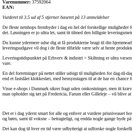
Varenummer:
37592064
EAN:
Vurderet til
3.5
ud af 5 stjerner baseret på
13
anmeldelser
De fleste netshops frembyder i dag en hel del forskellige muligheder f
det. Løsningen er jo ultra let, samt tit tilmed den billigste leveringsm
Du kunne ydermere udse dig at få produkterne bragt til din hjemmeadres
leveringsudgave vil dog i de fleste tilfælde være selv at hente produkte
Leveringstidspunktet på Erhverv & industri > Skiltning er ultra væsen
vare.
En del forretninger på nettet stiller udsigt til muligheden for dag-til-d
end et fastslået klokkeslæt, med hensynstagen til at de har en chance f
Visse e-shops i Danmark sikrer fragt uden omkostninger, men tit kræv
man opholder sig tæt på Fredericia, Farum eller Gilleleje – vil blive at 
Det er i dag yderst smart for alle og enhver at vurdere prisniveauet ho
og børn, samt til voksne – betragteligt, og endda nogle gange byde på
Det kan dog til hver en tid være udbytterigt at udforske nogle forskell