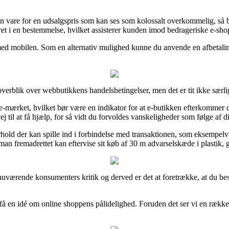
 vare for en udsalgspris som kan ses som kolossalt overkommelig, så bu
t i en bestemmelse, hvilket assisterer kunden imod bedrageriske e-sho
r med mobilen. Som en alternativ mulighed kunne du anvende en afbetalin
verblik over webbutikkens handelsbetingelser, men det er tit ikke særlig
tet e-mærket, hvilket bør være en indikator for at e-butikken efterkommer 
 til at få hjælp, for så vidt du forvoldes vanskeligheder som følge af di
rhold der kan spille ind i forbindelse med transaktionen, som eksempelvis
man fremadrettet kan eftervise sit køb af 30 m advarselskæde i plastik, g
 nuværende konsumenters kritik og derved er det at foretrække, at du bese
 en idé om online shoppens pålidelighed. Foruden det ser vi en række e