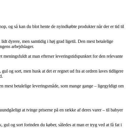
op, og så kan du blot hente de nyindkøbte produkter når der er tid til
idt dyrere, men samtidig i høj grad ligetil. Den mest betalelige
ingens arbejdslager.
t meningsfuldt at man efterser leveringstidspunktet for den relevante
 gul og sort, men husk at det er regnet ud fra at ordren laves tidligere
d.
 den mest betalelige leveringsmåde, som mange gange – ligegyldigt om
 uundgåeligt at tvinge priserne på en række af deres varer – til babyer
 gul og sort forinden du køber, således at man er tryg ved at få fat i