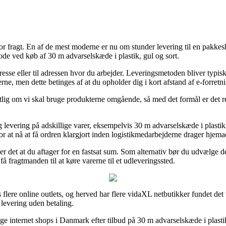
or fragt. En af de mest moderne er nu om stunder levering til en pakkesh
etode ved køb af 30 m advarselskæde i plastik, gul og sort.
se eller til adressen hvor du arbejder. Leveringsmetoden bliver typisk l
rne, men dette betinges af at du opholder dig i kort afstand af e-forretn
tlig om vi skal bruge produkterne omgående, så med det formål er det re
ag levering på adskillige varer, eksempelvis 30 m advarselskæde i plastik,
or at nå at få ordren klargjort inden logistikmedarbejderne drager hjema
er det at du aftager for en fastsat sum. Som alternativ bør du udvælge
få fragtmanden til at køre varerne til et udleveringssted.
s flere online outlets, og herved har flere vidaXL netbutikker fundet det
 levering uden betaling.
ige internet shops i Danmark efter tilbud på 30 m advarselskæde i plastik,