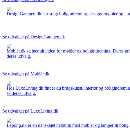
DesignGaragen.dk har solgt boligindretning, designermøbler og lamper
Se udvalget på DesignGaragen.dk
Møblér.dk sælger alt inden for møbler og boligindretning. Deres pri
deres udvalg.
Se udvalget på Møblér.dk
Hos LuxoLiving.dk finder du brugskunst, interiør og boligindretning
se deres udvalg.
Se udvalget på LuxoLiving.dk
Lepong.dk er en danskejet netbutik med møbler og lamper til bolig, h