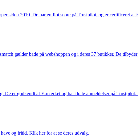
 siden 2010. De har en flot score på Trustpilot, og er certificeret af 
smatch gælder både på webshoppen og i deres 37 butikker. De tilbyder d
. De er godkendt af E-mærket og har flotte anmeldelser på Trustpilot. L
ave og fritid. Klik her for at se deres udvalg.