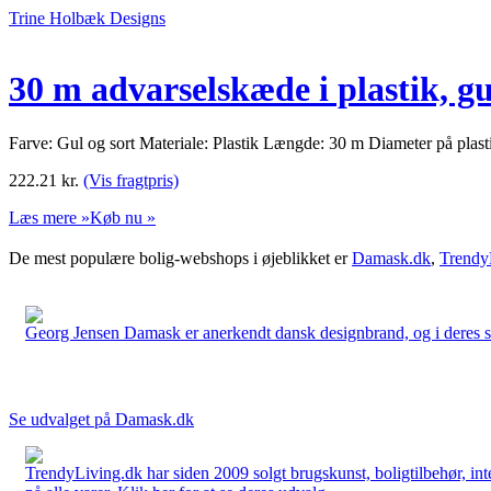
Trine Holbæk Designs
30 m advarselskæde i plastik, gu
Farve: Gul og sort Materiale: Plastik Længde: 30 m Diameter på plas
222.21
kr.
(Vis fragtpris)
Læs mere »
Køb nu »
De mest populære bolig-webshops i øjeblikket er
Damask.dk
,
Trendy
Georg Jensen Damask er anerkendt dansk designbrand, og i deres sort
Se udvalget på Damask.dk
TrendyLiving.dk har siden 2009 solgt brugskunst, boligtilbehør, int