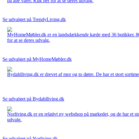
på alle varer. Klik her for at se deres udvalg.
Se udvalget på TrendyLiving.dk
MyHomeMøbler.dk er en landsdækkende kæde med 36 butikker. 80 % 
for at se deres udvalg.
Se udvalget på MyHomeMøbler.dk
Bydahlliving.dk er drevet af mor og to døtre. De har et stort sortime
Se udvalget på Bydahlliving.dk
Norliving.dk er en relativt ny webshop på markedet, og de har et sto
udvalg.
Se udvalget på Norliving.dk