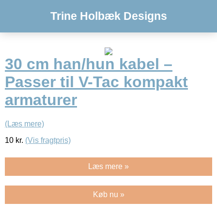
Trine Holbæk Designs
30 cm han/hun kabel –
Passer til V-Tac kompakt
armaturer
(Læs mere)
10
kr.
(Vis fragtpris)
Læs mere »
Køb nu »