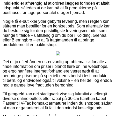
imidlertid er afhængig af at ordren lægges forinden et aftalt
tidspunkt, således at de kan nå at få produkterne på
posthuset før lagerpersonalet drager hjemad.
Nogle få e-butikker yder gebyrfri levering, men i reglen kun
såfremt man bestiller for en konkret pris. Som alternativ kan
du beslutte sig for den prisbilligste leveringsmetode, som i
mange tilfælde – uafhængig om du bor i Kolding, Grenaa
eller Bjerringbro – er at få fragtmanden til at bringe
produkterne til en pakkeshop.
Det er jo efterhånden usædvanlig uproblematisk for alle at
finde information om priser i blandt flere online webshops,
og ergo har flere internet forhandlere været nødt til at
nedbringe priserne på specielt deres bedst i test produkter –
til børn, og endvidere også til voksne – en hel del, og endda
nogle gange love fragt uden beregning.
Til gengæld kan det stadigvæk vise sig lukrativt at eftergå
diverse online outlets efter rabat på 30 cm han/hun kabel –
Passer til V-Tac kompakt armaturer inden du shopper, sådan
at man er garanteret at få fat i den mindst kostelige pris.