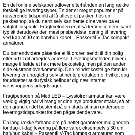
En del online selskaber udlover efterhånden en lang række
forskellige leveringstyper. En der er meget populær er på
nuværende tidspunkt at få afleveret pakken hos en
pakkeshop, så du nemt selv kan hente dine varer på et
valgfrit tidspunkt. Fragtmetoden er altså temmelig nem, samt
typisk derudover den mest prisbevidste løsning til levering
ved køb af 30 cm han/hun kabel – Passer til V-Tac kompakt
armaturer.
Du bør endvidere påtænke at få ordren sendt til din bolig
eller ud til dit arbejdes adresse. Leveringsmetoden bliver i
mange tilfælde et hak mere bekostelig, men på den anden
side ekstremt overkommelig. Den mindst kostelige form for
levering er unægtelig selv at hente produkterne, hvilket dog
forudsætter at du fysisk befinder dig nær internet
webshoppens arbejdslager.
Fragtperioden på Med LED – Lysstofrør armatur kan være
vældig vigtig når vi mangler dine nye produkter straks, så af
den grund er det bestemt på sin plads at man undersøger
leveringstidspunktet for den pågældende vare.
En lang række forhandlere på nettet garanterer muligheden
for dag-til-dag levering på flere varer, eksempelvis 30 cm
han/hun kabel – Passer til V-Tac kompakt armaturer, som