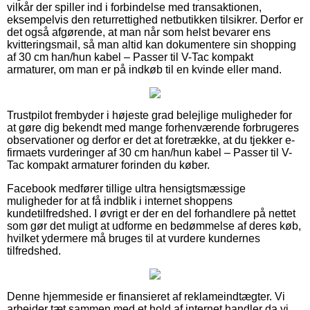
vilkår der spiller ind i forbindelse med transaktionen,
eksempelvis den returrettighed netbutikken tilsikrer. Derfor er
det også afgørende, at man når som helst bevarer ens
kvitteringsmail, så man altid kan dokumentere sin shopping
af 30 cm han/hun kabel – Passer til V-Tac kompakt
armaturer, om man er på indkøb til en kvinde eller mand.
Trustpilot frembyder i højeste grad belejlige muligheder for
at gøre dig bekendt med mange forhenværende forbrugeres
observationer og derfor er det at foretrække, at du tjekker e-
firmaets vurderinger af 30 cm han/hun kabel – Passer til V-
Tac kompakt armaturer forinden du køber.
Facebook medfører tillige ultra hensigtsmæssige
muligheder for at få indblik i internet shoppens
kundetilfredshed. I øvrigt er der en del forhandlere på nettet
som gør det muligt at udforme en bedømmelse af deres køb,
hvilket ydermere må bruges til at vurdere kundernes
tilfredshed.
Denne hjemmeside er finansieret af reklameindtægter. Vi
arbejder tæt sammen med et hold af internet handler da vi