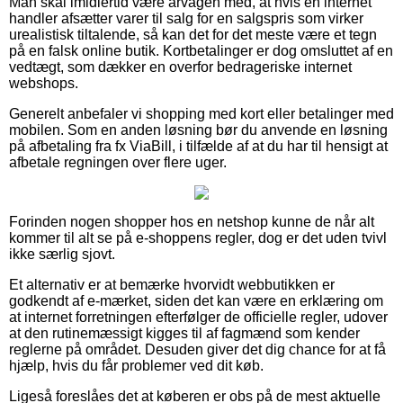
Man skal imidlertid være årvågen med, at hvis en internet
handler afsætter varer til salg for en salgspris som virker
urealistisk tiltalende, så kan det for det meste være et tegn
på en falsk online butik. Kortbetalinger er dog omsluttet af en
vedtægt, som dækker en overfor bedrageriske internet
webshops.
Generelt anbefaler vi shopping med kort eller betalinger med
mobilen. Som en anden løsning bør du anvende en løsning
på afbetaling fra fx ViaBill, i tilfælde af at du har til hensigt at
afbetale regningen over flere uger.
Forinden nogen shopper hos en netshop kunne de når alt
kommer til alt se på e-shoppens regler, dog er det uden tvivl
ikke særlig sjovt.
Et alternativ er at bemærke hvorvidt webbutikken er
godkendt af e-mærket, siden det kan være en erklæring om
at internet forretningen efterfølger de officielle regler, udover
at den rutinemæssigt kigges til af fagmænd som kender
reglerne på området. Desuden giver det dig chance for at få
hjælp, hvis du får problemer ved dit køb.
Ligeså foreslåes det at køberen er obs på de mest aktuelle