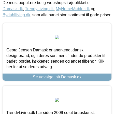
De mest populære bolig-webshops i øjeblikket er
Damask.dk
,
TrendyLiving.dk
,
MyHomeMøbler.dk
og
Bydahlliving.dk
, som alle har et stort sortiment til gode priser.
Georg Jensen Damask er anerkendt dansk
designbrand, og i deres sortiment finder du produkter til
badet, bordet, køkkenet, sengen og andet tilbehør. Klik
her for at se deres udvalg.
Se udvalget på Damask.dk
TrendyLiving.dk har siden 2009 solgt brugskunst,