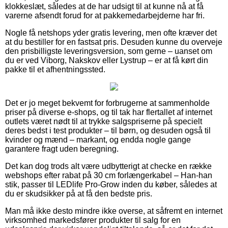
klokkeslæt, således at de har udsigt til at kunne nå at få
varerne afsendt forud for at pakkemedarbejderne har fri.
Nogle få netshops yder gratis levering, men ofte kræver det
at du bestiller for en fastsat pris. Desuden kunne du overveje
den prisbilligste leveringsversion, som gerne – uanset om
du er ved Viborg, Nakskov eller Lystrup – er at få kørt din
pakke til et afhentningssted.
Det er jo meget bekvemt for forbrugerne at sammenholde
priser på diverse e-shops, og til tak har flertallet af internet
outlets været nødt til at trykke salgspriserne på specielt
deres bedst i test produkter – til børn, og desuden også til
kvinder og mænd – markant, og endda nogle gange
garantere fragt uden beregning.
Det kan dog trods alt være udbytterigt at checke en række
webshops efter rabat på 30 cm forlængerkabel – Han-han
stik, passer til LEDlife Pro-Grow inden du køber, således at
du er skudsikker på at få den bedste pris.
Man må ikke desto mindre ikke overse, at såfremt en internet
virksomhed markedsfører produkter til salg for en