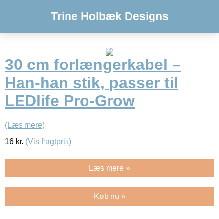
Trine Holbæk Designs
30 cm forlængerkabel –
Han-han stik, passer til
LEDlife Pro-Grow
(Læs mere)
16
kr.
(Vis fragtpris)
Læs mere »
Køb nu »