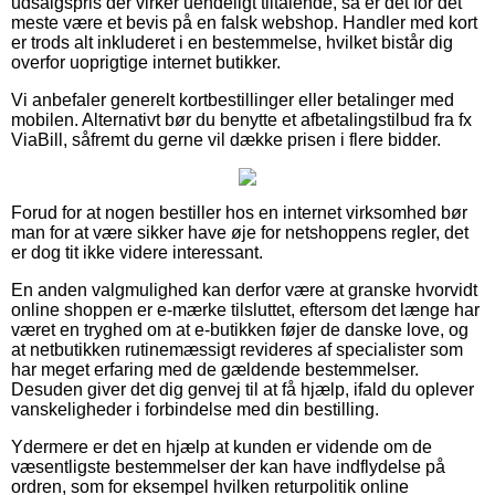
udsalgspris der virker uendeligt tiltalende, så er det for det
meste være et bevis på en falsk webshop. Handler med kort
er trods alt inkluderet i en bestemmelse, hvilket bistår dig
overfor uoprigtige internet butikker.
Vi anbefaler generelt kortbestillinger eller betalinger med
mobilen. Alternativt bør du benytte et afbetalingstilbud fra fx
ViaBill, såfremt du gerne vil dække prisen i flere bidder.
Forud for at nogen bestiller hos en internet virksomhed bør
man for at være sikker have øje for netshoppens regler, det
er dog tit ikke videre interessant.
En anden valgmulighed kan derfor være at granske hvorvidt
online shoppen er e-mærke tilsluttet, eftersom det længe har
været en tryghed om at e-butikken føjer de danske love, og
at netbutikken rutinemæssigt revideres af specialister som
har meget erfaring med de gældende bestemmelser.
Desuden giver det dig genvej til at få hjælp, ifald du oplever
vanskeligheder i forbindelse med din bestilling.
Ydermere er det en hjælp at kunden er vidende om de
væsentligste bestemmelser der kan have indflydelse på
ordren, som for eksempel hvilken returpolitik online