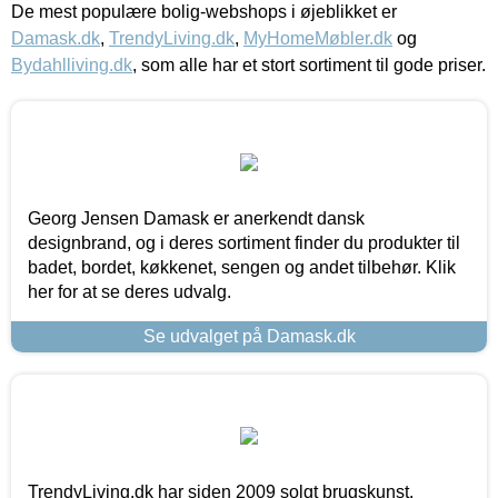
De mest populære bolig-webshops i øjeblikket er
Damask.dk
,
TrendyLiving.dk
,
MyHomeMøbler.dk
og
Bydahlliving.dk
, som alle har et stort sortiment til gode priser.
Georg Jensen Damask er anerkendt dansk
designbrand, og i deres sortiment finder du produkter til
badet, bordet, køkkenet, sengen og andet tilbehør. Klik
her for at se deres udvalg.
Se udvalget på Damask.dk
TrendyLiving.dk har siden 2009 solgt brugskunst,