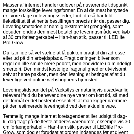
Masser af internet handler udlover på nuværende tidspunkt
mange forskellige leveringsformer. En af de mest benyttede
er i vore dage udleveringssteder, fordi du så har fuld
fleksibilitet til at hente bestillingen præcis når det passer dig.
Leveringsmetoden er nemlig ekstremt let gængelig, samt
desuden endda den mest betalelige leveringsmåde ved køb
af 30 cm forlængerkabel – Han-han stik, passer til LEDlife
Pro-Grow.
Du kan lige så vel vælge at få pakken bragt til din adresse
eller ud på din arbejdsplads. Fragtløsningen bliver som
regel en lille smule mere pebret, men endvidere ualmindeligt
smertefri. Den mindst kostelige fragtmulighed er utvivlsomt
selv at hente pakken, men den løsning er betinget af at du
lever lige ved online webshoppens hjemsted.
Leveringstidspunktet på Vækstlys er naturligvis usædvanlig
relevant ifald du behøver dine nye varer om kort tid, så med
det formål er det bestemt essentielt at man kigger nærmere
på den estimerede leveringstid ved den aktuelle vare.
Temmelig mange internet foretagender stiller udsigt til dag-
til-dag fragt på de fleste af deres varenumre, eksempelvis 30
cm forlængerkabel – Han-han stik, passer til LEDlife Pro-
Grow, som dog er forudsat at ordren indsendes før et givent