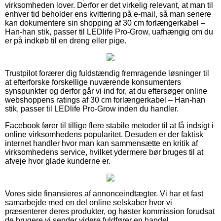
virksomheden lover. Derfor er det virkelig relevant, at man til
enhver tid beholder ens kvittering på e-mail, så man senere
kan dokumentere sin shopping af 30 cm forlængerkabel –
Han-han stik, passer til LEDlife Pro-Grow, uafhængig om du
er på indkøb til en dreng eller pige.
Trustpilot forærer dig fuldstændig fremragende løsninger til
at efterforske forskellige nuværende konsumenters
synspunkter og derfor går vi ind for, at du eftersøger online
webshoppens ratings af 30 cm forlængerkabel – Han-han
stik, passer til LEDlife Pro-Grow inden du handler.
Facebook fører til tillige flere stabile metoder til at få indsigt i
online virksomhedens popularitet. Desuden er der faktisk
internet handler hvor man kan sammensætte en kritik af
virksomhedens service, hvilket ydermere bør bruges til at
afveje hvor glade kunderne er.
Vores side finansieres af annonceindtægter. Vi har et fast
samarbejde med en del online selskaber hvor vi
præsenterer deres produkter, og høster kommission forudsat
de brugere vi sender videre fuldfører en handel.