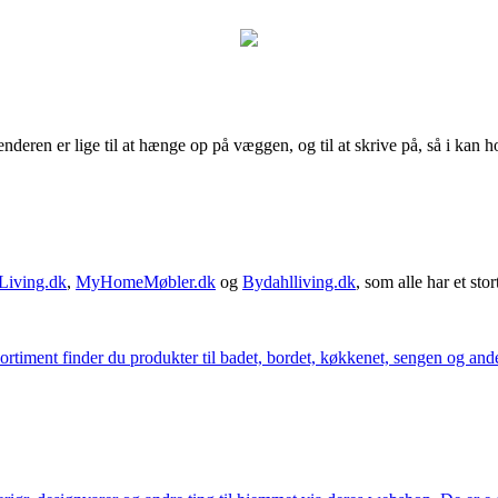
ren er lige til at hænge op på væggen, og til at skrive på, så i kan hol
Living.dk
,
MyHomeMøbler.dk
og
Bydahlliving.dk
, som alle har et stor
iment finder du produkter til badet, bordet, køkkenet, sengen og andet 