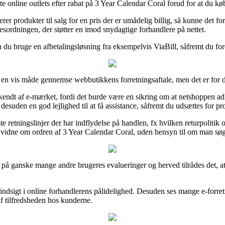
 online outlets efter rabat på 3 Year Calendar Coral forud for at du køber
r produkter til salg for en pris der er umådelig billig, så kunne det for
sesordningen, der støtter en imod snydagtige forhandlere på nettet.
kan du bruge en afbetalingsløsning fra eksempelvis ViaBill, såfremt du 
 en vis måde gennemse webbutikkens forretningsaftale, men det er for de
endt af e-mærket, fordi det burde være en sikring om at netshoppen adl
esuden en god lejlighed til at få assistance, såfremt du udsættes for p
retningslinjer der har indflydelse på handlen, fx hvilken returpolitik o
 vidne om ordren af 3 Year Calendar Coral, uden hensyn til om man søger
 på ganske mange andre brugeres evalueringer og herved tilrådes det, at
å indsigt i online forhandlerens pålidelighed. Desuden ses mange e-forre
 af tilfredsheden hos kunderne.