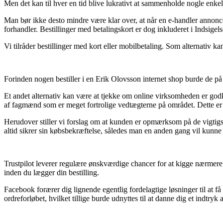
Men det kan til hver en tid blive lukrativt at sammenholde nogle enkelte
Man bør ikke desto mindre være klar over, at når en e-handler annoncere
forhandler. Bestillinger med betalingskort er dog inkluderet i Indsigel
Vi tilråder bestillinger med kort eller mobilbetaling. Som alternativ 
Forinden nogen bestiller i en Erik Olovsson internet shop burde de på
Et andet alternativ kan være at tjekke om online virksomheden er godk
af fagmænd som er meget fortrolige vedtægterne på området. Dette er d
Herudover stiller vi forslag om at kunden er opmærksom på de vigtigste 
altid sikrer sin købsbekræftelse, således man en anden gang vil kunne
Trustpilot leverer regulære ønskværdige chancer for at kigge nærmere
inden du lægger din bestilling.
Facebook forærer dig lignende egentlig fordelagtige løsninger til at f
ordreforløbet, hvilket tillige burde udnyttes til at danne dig et indtryk