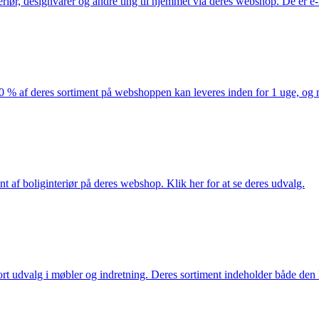
eriør, designvarer og andre ting til hjemmet via deres webshop. De er 
af deres sortiment på webshoppen kan leveres inden for 1 uge, og ma
nt af boliginteriør på deres webshop. Klik her for at se deres udvalg.
rt udvalg i møbler og indretning. Deres sortiment indeholder både den k