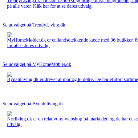
TrendyLiving.dk har siden 2009 solgt brugskunst, boligtilbehør, int
på alle varer. Klik her for at se deres udvalg.
Se udvalget på TrendyLiving.dk
MyHomeMøbler.dk er en landsdækkende kæde med 36 butikker. 80 % 
for at se deres udvalg.
Se udvalget på MyHomeMøbler.dk
Bydahlliving.dk er drevet af mor og to døtre. De har et stort sortime
Se udvalget på Bydahlliving.dk
Norliving.dk er en relativt ny webshop på markedet, og de har et sto
udvalg.