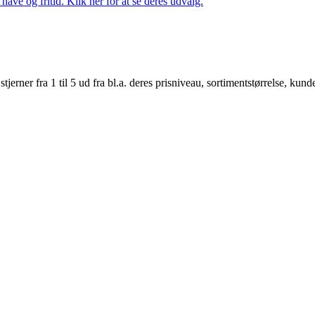
ave og fritid. Klik her for at se deres udvalg.
er fra 1 til 5 ud fra bl.a. deres prisniveau, sortimentstørrelse, kunde