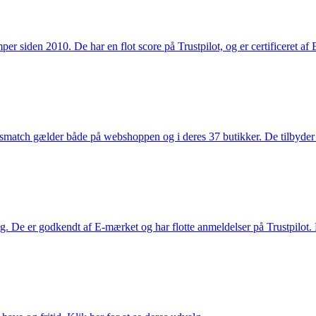
 siden 2010. De har en flot score på Trustpilot, og er certificeret af 
smatch gælder både på webshoppen og i deres 37 butikker. De tilbyder d
. De er godkendt af E-mærket og har flotte anmeldelser på Trustpilot. L