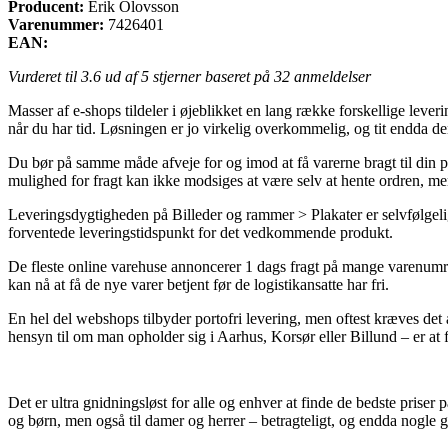
Producent:
Erik Olovsson
Varenummer:
7426401
EAN:
Vurderet til
3.6
ud af 5 stjerner baseret på
32
anmeldelser
Masser af e-shops tildeler i øjeblikket en lang række forskellige leve
når du har tid. Løsningen er jo virkelig overkommelig, og tit endda d
Du bør på samme måde afveje for og imod at få varerne bragt til din p
mulighed for fragt kan ikke modsiges at være selv at hente ordren, me
Leveringsdygtigheden på Billeder og rammer > Plakater er selvfølgelig 
forventede leveringstidspunkt for det vedkommende produkt.
De fleste online varehuse annoncerer 1 dags fragt på mange varenumre,
kan nå at få de nye varer betjent før de logistikansatte har fri.
En hel del webshops tilbyder portofri levering, men oftest kræves det a
hensyn til om man opholder sig i Aarhus, Korsør eller Billund – er at f
Det er ultra gnidningsløst for alle og enhver at finde de bedste priser
og børn, men også til damer og herrer – betragteligt, og endda nogle g