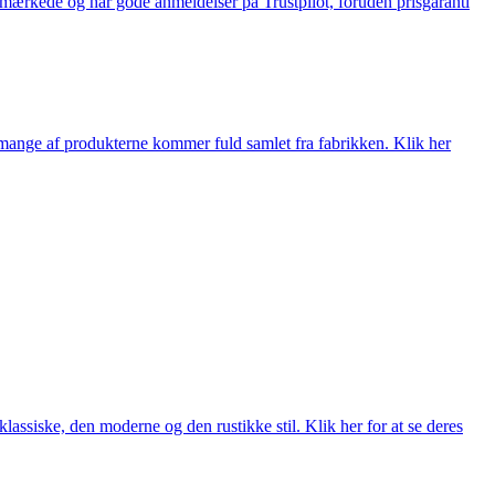
e-mærkede og har gode anmeldelser på Trustpilot, foruden prisgaranti
nge af produkterne kommer fuld samlet fra fabrikken. Klik her
lassiske, den moderne og den rustikke stil. Klik her for at se deres