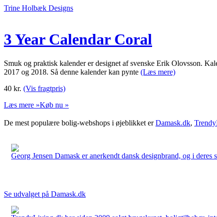
Trine Holbæk Designs
3 Year Calendar Coral
Smuk og praktisk kalender er designet af svenske Erik Olovsson. Kalende
2017 og 2018. Så denne kalender kan pynte
(Læs mere)
40
kr.
(Vis fragtpris)
Læs mere »
Køb nu »
De mest populære bolig-webshops i øjeblikket er
Damask.dk
,
Trendy
Georg Jensen Damask er anerkendt dansk designbrand, og i deres sort
Se udvalget på Damask.dk