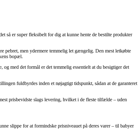
 så er super fleksibelt for dig at kunne hente de bestilte produkter
 mere pebret, men ydermere temmelig let gængelig. Den mest letkøbte
kkens bopæl.
 og med det formål er det temmelig essentielt at du besigtiger det
lingen fuldbyrdes inden et nøjagtigt tidspunkt, sådan at de garanteret
t prisbevidste slags levering, hvilket i de fleste tilfælde – uden
unne slippe for at formindske prisniveauet på deres varer – til babyer