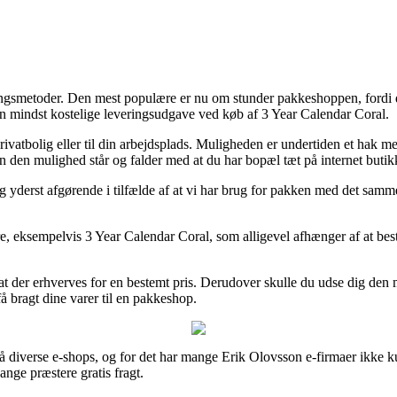
ringsmetoder. Den mest populære er nu om stunder pakkeshoppen, fordi det
en mindst kostelige leveringsudgave ved køb af 3 Year Calendar Coral.
rivatbolig eller til din arbejdsplads. Muligheden er undertiden et hak
n den mulighed står og falder med at du har bopæl tæt på internet buti
yderst afgørende i tilfælde af at vi har brug for pakken med det samme,
 eksempelvis 3 Year Calendar Coral, som alligevel afhænger af at bestil
t der erhverves for en bestemt pris. Derudover skulle du udse dig den mes
å bragt dine varer til en pakkeshop.
 på diverse e-shops, og for det har mange Erik Olovsson e-firmaer ikke k
ange præstere gratis fragt.