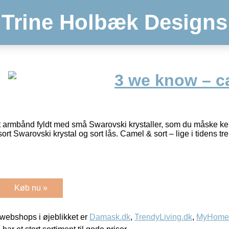
Trine Holbæk Designs
3 we know – c
gt armbånd fyldt med små Swarovski krystaller, som du måske k
ort Swarovski krystal og sort lås. Camel & sort – lige i tidens tr
Køb nu »
webshops i øjeblikket er
Damask.dk
,
TrendyLiving.dk
,
MyHomeM