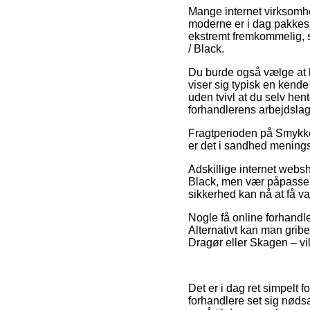
Mange internet virksomh
moderne er i dag pakkesh
ekstremt fremkommelig, s
/ Black.
Du burde også vælge at bes
viser sig typisk en kend
uden tvivl at du selv hent
forhandlerens arbejdslag
Fragtperioden på Smykker
er det i sandhed menings
Adskillige internet webs
Black, men vær påpasselig
sikkerhed kan nå at få va
Nogle få online forhandler
Alternativt kan man grib
Dragør eller Skagen – vil 
Det er i dag ret simpelt f
forhandlere set sig nøds