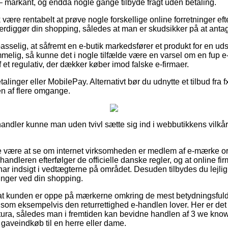
 – markant, og endda nogle gange tilbyde fragt uden betaling.
være rentabelt at prøve nogle forskellige online forretninger ef
ærdiggør din shopping, således at man er skudsikker på at antag
sselig, at såfremt en e-butik markedsfører et produkt for en ud
lig, så kunne det i nogle tilfælde være en varsel om en fup e
af et regulativ, der dækker køber imod falske e-firmaer.
etalinger eller MobilePay. Alternativt bør du udnytte et tilbud fra f
gen af flere omgange.
handler kunne man uden tvivl sætte sig ind i webbutikkens vilkår
e være at se om internet virksomheden er medlem af e-mærke or
orhandleren efterfølger de officielle danske regler, og at online f
 har indsigt i vedtægterne på området. Desuden tilbydes du lejligh
linger ved din shopping.
or at kunden er oppe på mærkerne omkring de mest betydningsfulde
, som eksempelvis den returrettighed e-handlen lover. Her er det 
ktura, således man i fremtiden kan bevidne handlen af 3 we know
 gaveindkøb til en herre eller dame.