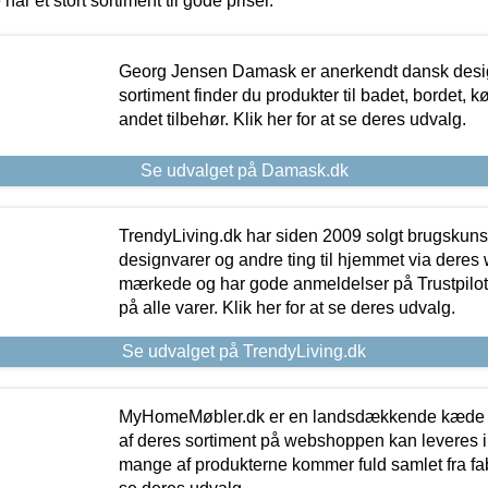
 har et stort sortiment til gode priser.
Georg Jensen Damask er anerkendt dansk desig
sortiment finder du produkter til badet, bordet, 
andet tilbehør. Klik her for at se deres udvalg.
Se udvalget på Damask.dk
TrendyLiving.dk har siden 2009 solgt brugskunst, 
designvarer og andre ting til hjemmet via deres
mærkede og har gode anmeldelser på Trustpilot,
på alle varer. Klik her for at se deres udvalg.
Se udvalget på TrendyLiving.dk
MyHomeMøbler.dk er en landsdækkende kæde m
af deres sortiment på webshoppen kan leveres i
mange af produkterne kommer fuld samlet fra fabr