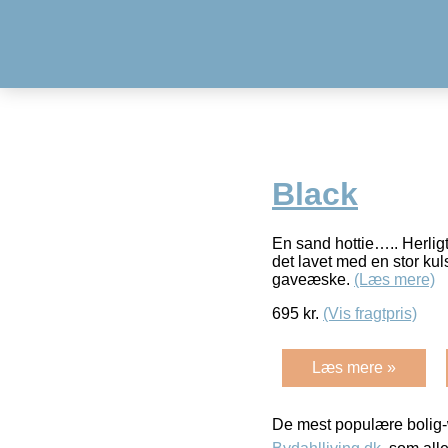
Black
En sand hottie….. Herli
det lavet med en stor kuls
gaveæske.
(Læs mere)
695
kr.
(Vis fragtpris)
Læs mere »
De mest populære bolig-