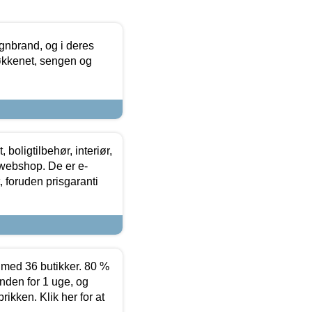
nbrand, og i deres
køkkenet, sengen og
boligtilbehør, interiør,
 webshop. De er e-
 foruden prisgaranti
ed 36 butikker. 80 %
nden for 1 uge, og
ikken. Klik her for at