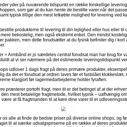
eder yder på nuværende tidspunkt en række forskellige leverin
oppen, som gør at du kan hente de bestilte varer når det passe
amt typisk tillige den mest letkøbte mulighed for levering ved 
tille produkterne til levering til din lejlighed eller hus eller ti
e mere bekostelig, men også ekstremt enkel. Den mindst kostelige
er pakken, men dette forudsætter at du fysisk befinder dig i kort 
er.
 > Armbånd er jo særdeles central forudsat man har brug for va
fuldt at vi ser nærmere på det estimerede leveringstidspunkt ve
hops udlover 1 dags fragt på deres primære produkter, eksempe
 da det er forudsat at ordren laves før et fastslået klokkeslæt
rerne klargjort før lagermedarbejderne holder fyraften.
e præsterer portofri fragt, men tit er det betinget af at der erhv
e den mest betalelige fragtmetode, hvilket typisk – uafhængig o
være at få fragtmanden til at køre dine varer til et udleveringsst
or os alle at finde de bedste priser på diverse online shops, og føl
aget til at sænke udsalgspriserne på en række af deres produkter