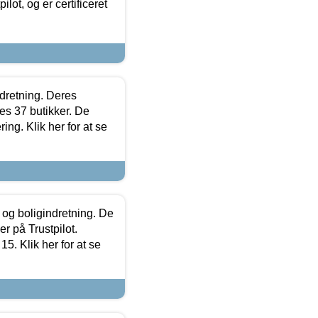
lot, og er certificeret
ndretning. Deres
s 37 butikker. De
ing. Klik her for at se
 og boligindretning. De
r på Trustpilot.
5. Klik her for at se