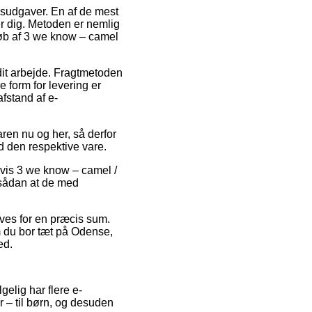
gsudgaver. En af de mest
r dig. Metoden er nemlig
køb af 3 we know – camel
l dit arbejde. Fragtmetoden
 form for levering er
afstand af e-
ren nu og her, så derfor
d den respektive vare.
lvis 3 we know – camel /
, sådan at de med
erves for en præcis sum.
m du bor tæt på Odense,
ed.
gelig har flere e-
 – til børn, og desuden