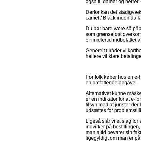
også til damer og herrer
Derfor kan det stadigvæk 
camel / Black inden du f
Du bør bare være så påpa
som grænseløst overkomme
er imidlertid indbefattet 
Generelt tilråder vi kortb
hellere vil klare betalin
Før folk køber hos en e-
en omfattende opgave.
Alternativet kunne måsk
er en indikator for at e-f
tilsyn med af jurister der
udsættes for problemstil
Ligeså slår vi et slag f
indvirker på bestillingen
man altid bevarer sin fa
ligegyldigt om man er på