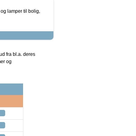
g lamper til bolig,
 fra bl.a. deres
mer og