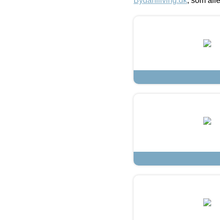
Bydahlliving.dk
, som alle