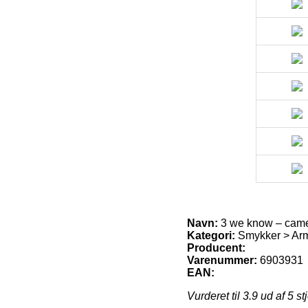
Navn:
3 we know – camel
Kategori:
Smykker > Ar
Producent:
Varenummer:
6903931
EAN:
Vurderet til
3.9
ud af 5 st