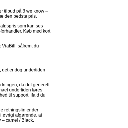
ter tilbud på 3 we know –
e den bedste pris.
salgspris som kan ses
-forhandler. Køb med kort
x ViaBill, såfremt du
, det er dog undertiden
dningen, da det generelt
irmaet undertiden føres
ed til support, ifald du
 retningslinjer der
i øvrigt afgørende, at
 – camel / Black,