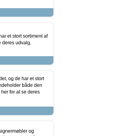
ar et stort sortiment af
e deres udvalg.
t, og de har et stort
 indeholder både den
 her for at se deres
esignermøbler og