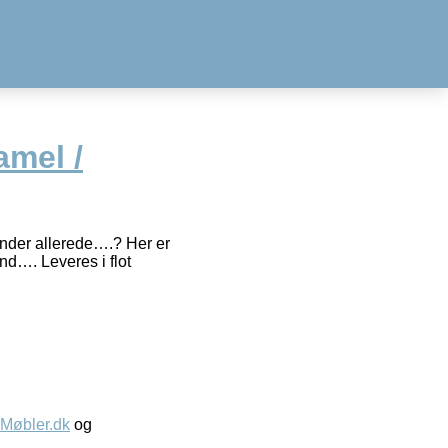
amel /
ender allerede….? Her er
end…. Leveres i flot
øbler.dk
og