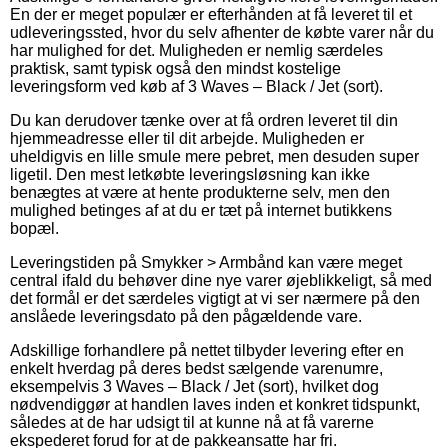
En der er meget populær er efterhånden at få leveret til et
udleveringssted, hvor du selv afhenter de købte varer når du
har mulighed for det. Muligheden er nemlig særdeles
praktisk, samt typisk også den mindst kostelige
leveringsform ved køb af 3 Waves – Black / Jet (sort).
Du kan derudover tænke over at få ordren leveret til din
hjemmeadresse eller til dit arbejde. Muligheden er
uheldigvis en lille smule mere pebret, men desuden super
ligetil. Den mest letkøbte leveringsløsning kan ikke
benægtes at være at hente produkterne selv, men den
mulighed betinges af at du er tæt på internet butikkens
bopæl.
Leveringstiden på Smykker > Armbånd kan være meget
central ifald du behøver dine nye varer øjeblikkeligt, så med
det formål er det særdeles vigtigt at vi ser nærmere på den
anslåede leveringsdato på den pågældende vare.
Adskillige forhandlere på nettet tilbyder levering efter en
enkelt hverdag på deres bedst sælgende varenumre,
eksempelvis 3 Waves – Black / Jet (sort), hvilket dog
nødvendiggør at handlen laves inden et konkret tidspunkt,
således at de har udsigt til at kunne nå at få varerne
ekspederet forud for at de pakkeansatte har fri.