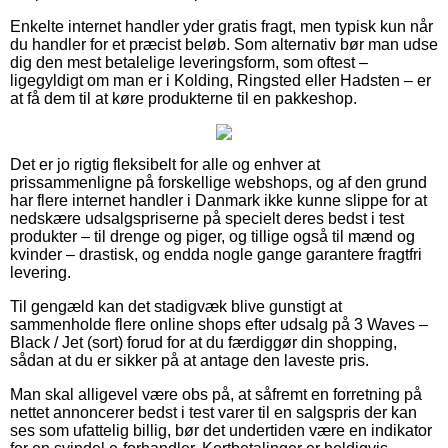
Enkelte internet handler yder gratis fragt, men typisk kun når
du handler for et præcist beløb. Som alternativ bør man udse
dig den mest betalelige leveringsform, som oftest –
ligegyldigt om man er i Kolding, Ringsted eller Hadsten – er
at få dem til at køre produkterne til en pakkeshop.
Det er jo rigtig fleksibelt for alle og enhver at
prissammenligne på forskellige webshops, og af den grund
har flere internet handler i Danmark ikke kunne slippe for at
nedskære udsalgspriserne på specielt deres bedst i test
produkter – til drenge og piger, og tillige også til mænd og
kvinder – drastisk, og endda nogle gange garantere fragtfri
levering.
Til gengæld kan det stadigvæk blive gunstigt at
sammenholde flere online shops efter udsalg på 3 Waves –
Black / Jet (sort) forud for at du færdiggør din shopping,
sådan at du er sikker på at antage den laveste pris.
Man skal alligevel være obs på, at såfremt en forretning på
nettet annoncerer bedst i test varer til en salgspris der kan
ses som ufattelig billig, bør det undertiden være en indikator