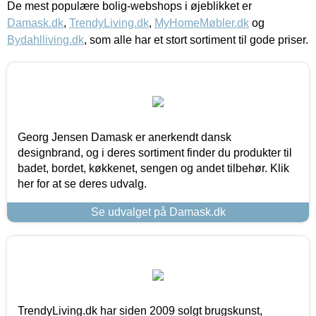
De mest populære bolig-webshops i øjeblikket er
Damask.dk
,
TrendyLiving.dk
,
MyHomeMøbler.dk
og
Bydahlliving.dk
, som alle har et stort sortiment til gode priser.
Georg Jensen Damask er anerkendt dansk
designbrand, og i deres sortiment finder du produkter til
badet, bordet, køkkenet, sengen og andet tilbehør. Klik
her for at se deres udvalg.
Se udvalget på Damask.dk
TrendyLiving.dk har siden 2009 solgt brugskunst,