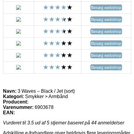
Besøg webshop
Besøg webshop
Besøg webshop
Besøg webshop
Besøg webshop
Besøg webshop
Navn:
3 Waves – Black / Jet (sort)
Kategori:
Smykker > Armbånd
Producent:
Varenummer:
6903678
EAN:
Vurderet til
3.5
ud af 5 stjerner baseret på
44
anmeldelser
Adskillige e-forhandlere giver heldigvis flere leveringsmåder.