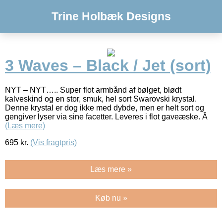
Trine Holbæk Designs
3 Waves – Black / Jet (sort)
NYT – NYT….. Super flot armbånd af bølget, blødt
kalveskind og en stor, smuk, hel sort Swarovski krystal.
Denne krystal er dog ikke med dybde, men er helt sort og
gengiver lyser via sine facetter. Leveres i flot gaveæske. Â
(Læs mere)
695
kr.
(Vis fragtpris)
Læs mere »
Køb nu »