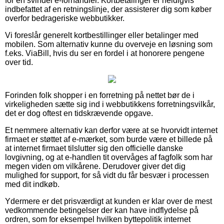
for en svindel e-forhandler. Kortbetalinger er heldigvis
indbefattet af en retningslinje, der assisterer dig som køber
overfor bedrageriske webbutikker.
Vi foreslår generelt kortbestillinger eller betalinger med
mobilen. Som alternativ kunne du overveje en løsning som
f.eks. ViaBill, hvis du ser en fordel i at honorere pengene
over tid.
Forinden folk shopper i en forretning på nettet bør de i
virkeligheden sætte sig ind i webbutikkens forretningsvilkår,
det er dog oftest en tidskrævende opgave.
Et nemmere alternativ kan derfor være at se hvorvidt internet
firmaet er støttet af e-mærket, som burde være et billede på
at internet firmaet tilslutter sig den officielle danske
lovgivning, og at e-handlen tit overvåges af fagfolk som har
megen viden om vilkårene. Derudover giver det dig
mulighed for support, for så vidt du får besvær i processen
med dit indkøb.
Ydermere er det prisværdigt at kunden er klar over de mest
vedkommende betingelser der kan have indflydelse på
ordren, som for eksempel hvilken byttepolitik internet