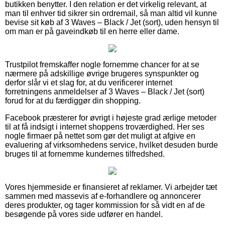
butikken benytter. I den relation er det virkelig relevant, at
man til enhver tid sikrer sin ordremail, så man altid vil kunne
bevise sit køb af 3 Waves – Black / Jet (sort), uden hensyn til
om man er på gaveindkøb til en herre eller dame.
Trustpilot fremskaffer nogle fornemme chancer for at se
nærmere på adskillige øvrige brugeres synspunkter og
derfor slår vi et slag for, at du verificerer internet
forretningens anmeldelser af 3 Waves – Black / Jet (sort)
forud for at du færdiggør din shopping.
Facebook præsterer for øvrigt i højeste grad ærlige metoder
til at få indsigt i internet shoppens troværdighed. Her ses
nogle firmaer på nettet som gør det muligt at afgive en
evaluering af virksomhedens service, hvilket desuden burde
bruges til at fornemme kundernes tilfredshed.
Vores hjemmeside er finansieret af reklamer. Vi arbejder tæt
sammen med massevis af e-forhandlere og annoncerer
deres produkter, og tager kommission for så vidt en af de
besøgende på vores side udfører en handel.