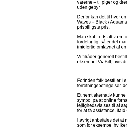
varerne – til piger og dr
uden gebyr.
Derfor kan det til hver en
Waves – Black / Aquamari
prisbilligste pris.
Man skal trods alt være o
fordelagtig, så er det m
imidlertid omfavnet af en
Vi tilråder generelt besti
eksempel ViaBill, hvis du 
Forinden folk bestiller 
forretningsbetingelser, 
Et nemt alternativ kunne
sympol på at online forh
lejlighedsvis ses til af
for at få assistance, ifa
I øvrigt anbefales det at
som for eksempel hvilken