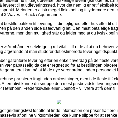
r tildeler nu til dags diverse forskellige leveringsmodeller. En
leveret til et udleveringssted, hvor det nemlig er ret fleksibelt 
 tidspunkt. Metoden er altså meget fleksibel, og tit ydermere den 
af 3 Waves – Black / Aquamarine.
t bestille pakken til levering til din lejlighed eller hus eller til d
men på den anden side usædvanlig let. Den mest betalelige fragtl
 varerne, men den mulighed står og falder med at du fysisk befin
 > Armbånd er selvfølgelig ret vital i tilfælde af at du behøve
tig afgørende at man studerer det estimerede leveringstidspunkt 
aber garanterer levering efter en enkelt hverdag på de fleste v
 vær påpasselig da det er regnet ud fra at bestillingen placeres
e garanteret kan nå at få de nye varer ordnet inden personalet få
arehuse præsterer fragt uden omkostninger, men i de fleste tilfæ
s. Alternativt kunne du snuppe den mest prisbevidste leveringsmu
ørsholm, Frederiksværk eller Ebeltoft – vil være at få dem til at
t gnidningsløst for alle at finde information om priser fra flere i
massevis af online virksomheder ikke kunne slippe for at sænke