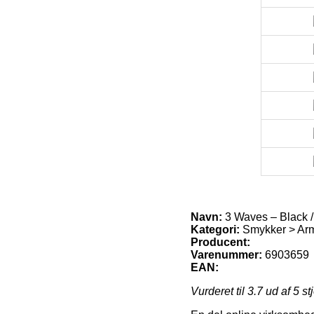
Navn:
3 Waves – Black 
Kategori:
Smykker > Ar
Producent:
Varenummer:
6903659
EAN:
Vurderet til
3.7
ud af 5 st