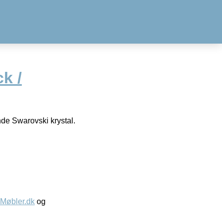
k /
de Swarovski krystal.
øbler.dk
og