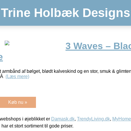
Trine Holbæk Designs
3 Waves – Blac
e
armbånd af bølget, blødt kalveskind og en stor, smuk & glimten
. Â
(Læs mere)
Køb nu »
webshops i øjeblikket er
Damask.dk
,
TrendyLiving.dk
,
MyHomeM
 har et stort sortiment til gode priser.