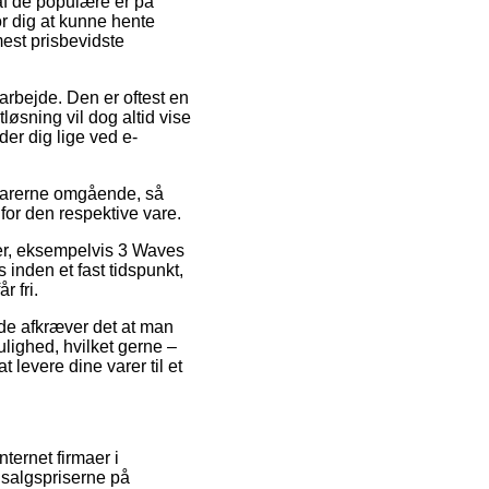
 af de populære er på
for dig at kunne hente
mest prisbevidste
it arbejde. Den er oftest en
øsning vil dog altid vise
der dig lige ved e-
r varerne omgående, så
for den respektive vare.
arer, eksempelvis 3 Waves
 inden et fast tidspunkt,
r fri.
lde afkræver det at man
lighed, hvilket gerne –
 levere dine varer til et
nternet firmaer i
 salgspriserne på