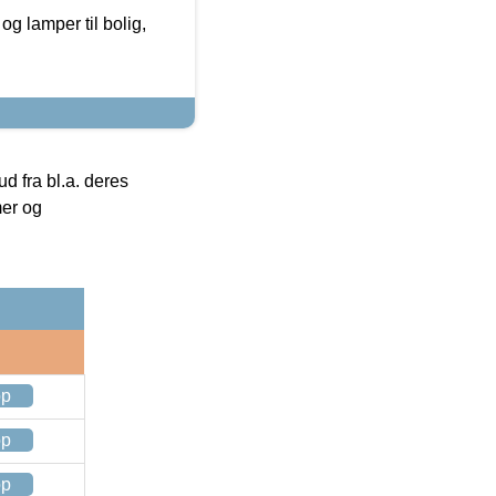
g lamper til bolig,
 fra bl.a. deres
mer og
op
op
op