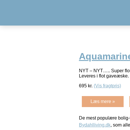
Aquamarin
NYT – NYT….. Super flot 
Leveres i flot gaveæske
695
kr.
(Vis fragtpris)
Læs mere »
De mest populære bolig-
Bydahlliving.dk
, som alle