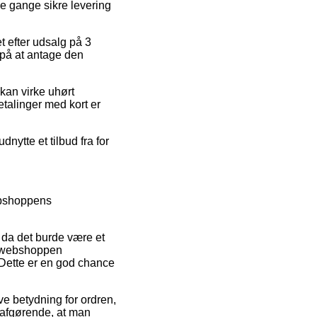
le gange sikre levering
et efter udsalg på 3
 på at antage den
kan virke uhørt
etalinger med kort er
nytte et tilbud fra for
webshoppens
 da det burde være et
ne webshoppen
 Dette er en god chance
ve betydning for ordren,
 afgørende, at man