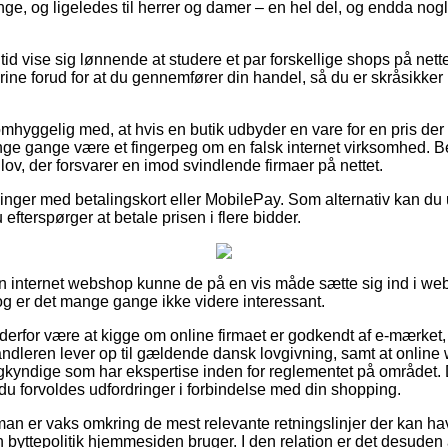
enge, og ligeledes til herrer og damer – en hel del, og endda nog
 tid vise sig lønnende at studere et par forskellige shops på nett
ne forud for at du gennemfører din handel, så du er skråsikker
mhyggelig med, at hvis en butik udbyder en vare for en pris der 
ange gange være et fingerpeg om en falsk internet virksomhed. B
 lov, der forsvarer en imod svindlende firmaer på nettet.
llinger med betalingskort eller MobilePay. Som alternativ kan du ud
efterspørger at betale prisen i flere bidder.
i en internet webshop kunne de på en vis måde sætte sig ind i 
dog er det mange gange ikke videre interessant.
 derfor være at kigge om online firmaet er godkendt af e-mærket,
andleren lever op til gældende dansk lovgivning, samt at onli
 sagkyndige som har ekspertise inden for reglementet på området.
ld du forvoldes udfordringer i forbindelse med din shopping.
 man er vaks omkring de mest relevante retningslinjer der kan ha
 byttepolitik hjemmesiden bruger. I den relation er det desuden