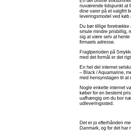
En del online virksomhede
nuværende tidspunkt at få 
dine varer på et valgfrit
leveringsmodel ved køb 
Du bør tillige foretrække a
smule mindre prisbillig, 
sig at være selv at hente
firmaets adresse.
Fragtperioden på Smykker
med det formål er det rig
En hel del internet selsk
– Black / Aquamarine, men
med hensynstagen til at d
Nogle enkelte internet v
køber for en bestemt pri
uafhængig om du bor nær H
udleveringssted.
Det er jo efterhånden mege
Danmark, og for det har 