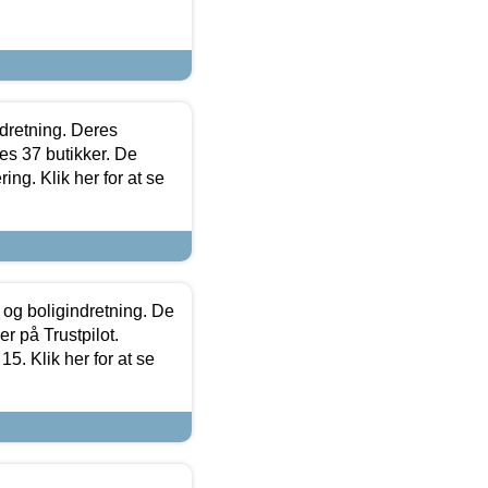
ndretning. Deres
s 37 butikker. De
ing. Klik her for at se
 og boligindretning. De
r på Trustpilot.
5. Klik her for at se