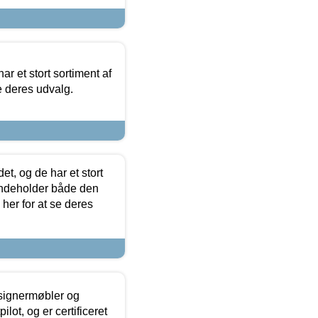
ar et stort sortiment af
e deres udvalg.
t, og de har et stort
 indeholder både den
 her for at se deres
esignermøbler og
lot, og er certificeret