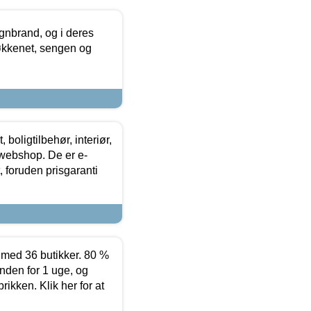
nbrand, og i deres
køkkenet, sengen og
boligtilbehør, interiør,
 webshop. De er e-
 foruden prisgaranti
ed 36 butikker. 80 %
nden for 1 uge, og
ikken. Klik her for at