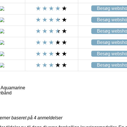
Besøg websh
Besøg websh
Besøg websh
Besøg websh
Besøg websh
Besøg websh
/ Aquamarine
mbånd
jerner baseret på
4
anmeldelser