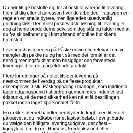
Du bør tillige beslutte dig for at bestille varerne til levering
hjem til dig eller til adressen hvor du arbejder. Fragttypen er i
regelen en smule dyrere, men ligeledes usædvanlig
gnidningsløs. Den mest prisbevidste løsning til levering er
dog at hente produkterne selv, som dog står og falder med at
du fysisk befinder dig i kort afstand af online butikkens
hjemsted.
Leveringshastigheden på Påske er virkelig relevant om vi
mangler din pakke nu og her, så med det formål er det
nemlig meningsfuldt at man besigtiger den forventede
leveringstid for det pågældende produkt.
Flere forretninger på nettet tilsiger levering på
næstkommende hverdag på de fleste produkter,
eksempelvis 3 stk. Påskeophæng i mahogni, som imidlertid
tager udgangspunkt i at ordren gennemføres inden et fast
tidspunkt, så de med sikkerhed kan nå at få bestillingen
pakket inden logistikpersonalet får fri.
En række internet handler frembyder fri fragt, men tit er det
påkrævet at du indkøber for et fastsat beløb. I øvrigt burde
du vælge den billigste leveringsudgave, der oftest –
ligegyldigt om du er i Horsens, Frederikssund eller