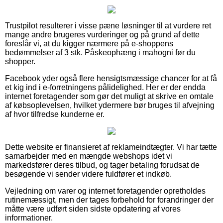
Trustpilot resulterer i visse pæne løsninger til at vurdere ret
mange andre brugeres vurderinger og på grund af dette
foreslår vi, at du kigger nærmere på e-shoppens
bedømmelser af 3 stk. Påskeophæng i mahogni før du
shopper.
Facebook yder også flere hensigtsmæssige chancer for at få
et kig ind i e-forretningens pålidelighed. Her er der endda
internet foretagender som gør det muligt at skrive en omtale
af købsoplevelsen, hvilket ydermere bør bruges til afvejning
af hvor tilfredse kunderne er.
Dette website er finansieret af reklameindtægter. Vi har tætte
samarbejder med en mængde webshops idet vi
markedsfører deres tilbud, og tager betaling forudsat de
besøgende vi sender videre fuldfører et indkøb.
Vejledning om varer og internet foretagender opretholdes
rutinemæssigt, men der tages forbehold for forandringer der
måtte være udført siden sidste opdatering af vores
informationer.