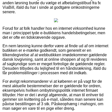
anden løsning burde du vælge et afbetalingstilbud fra fx
ViaBill, ifald du har i sinde at godtgøre omkostningerne
senere.
Forud for at folk handler hos en internet virksomhed kunne
man i princippet tyde e-butikkens handelsbetingelser, men
det er ofte en tidskrævende opgave.
En nem løsning kunne derfor være at finde ud af om internet
butikken er e-mærke godkendt, som generelt er en
tilkendegivelse af at webbutikken imødekommer gældende
dansk lovgivning, samt at online shoppen af og til revideres
af sagkyndige som er meget fortrolige de gældende regler.
Desuden tilbydes du lejlighed til en håndsrækning, ifald du
får problemstillinger i processen med dit indkøb.
For øvrigt rekommanderer vi at køberen er på vagt for de
mest aktuelle bestemmelser der er gældende for ordren,
eksempelvis hvilken ombytningspolitik internet firmaet
tilbyder. Her er det i øvrigt afgørende, at man til enhver tid
gemmer sin kvittering på e-mail, således man senere kan
påvise bestillingen af 3 stk. Påskeophæng i mahogni, om
man søger en vare til en pige eller dreng.