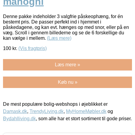
mahogni
Denne pakke indeholder 3 valgfrie påskeophæng, for én
bestemt pris. De passer perfekt ind i hjemmet i
påskedagene, og kan evt. hænges op med snor, eller på en
væg. Scroll i gennem billederne og se de 6 forskellige du
kan vælge i mellem.
(Læs mere)
100
kr.
(Vis fragtpris)
Læs mere »
Køb nu »
De mest populære bolig-webshops i øjeblikket er
Damask.dk
,
TrendyLiving.dk
,
MyHomeMøbler.dk
og
Bydahlliving.dk
, som alle har et stort sortiment til gode priser.