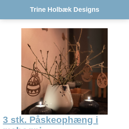
Trine Holbæk Designs
3 stk. Påskeophæng i