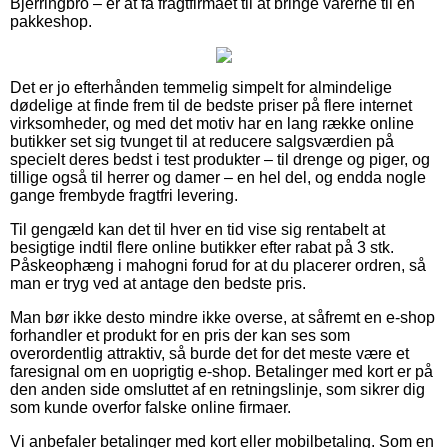
Bjerringbro – er at få fragtfirmaet til at bringe varerne til en
pakkeshop.
Det er jo efterhånden temmelig simpelt for almindelige
dødelige at finde frem til de bedste priser på flere internet
virksomheder, og med det motiv har en lang række online
butikker set sig tvunget til at reducere salgsværdien på
specielt deres bedst i test produkter – til drenge og piger, og
tillige også til herrer og damer – en hel del, og endda nogle
gange frembyde fragtfri levering.
Til gengæld kan det til hver en tid vise sig rentabelt at
besigtige indtil flere online butikker efter rabat på 3 stk.
Påskeophæng i mahogni forud for at du placerer ordren, så
man er tryg ved at antage den bedste pris.
Man bør ikke desto mindre ikke overse, at såfremt en e-shop
forhandler et produkt for en pris der kan ses som
overordentlig attraktiv, så burde det for det meste være et
faresignal om en uoprigtig e-shop. Betalinger med kort er på
den anden side omsluttet af en retningslinje, som sikrer dig
som kunde overfor falske online firmaer.
Vi anbefaler betalinger med kort eller mobilbetaling. Som en