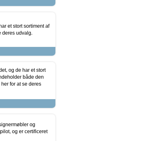
ar et stort sortiment af
e deres udvalg.
t, og de har et stort
 indeholder både den
 her for at se deres
esignermøbler og
lot, og er certificeret