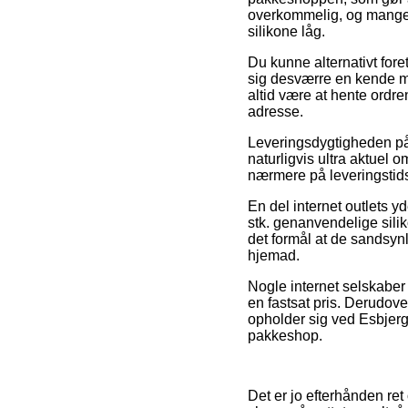
overkommelig, og mange 
silikone låg.
Du kunne alternativt fore
sig desværre en kende m
altid være at hente ordr
adresse.
Leveringsdygtigheden p
naturligvis ultra aktuel 
nærmere på leveringstidsp
En del internet outlets y
stk. genanvendelige silik
det formål at de sandsynl
hjemad.
Nogle internet selskaber 
en fastsat pris. Derudov
opholder sig ved Esbjerg, 
pakkeshop.
Det er jo efterhånden re