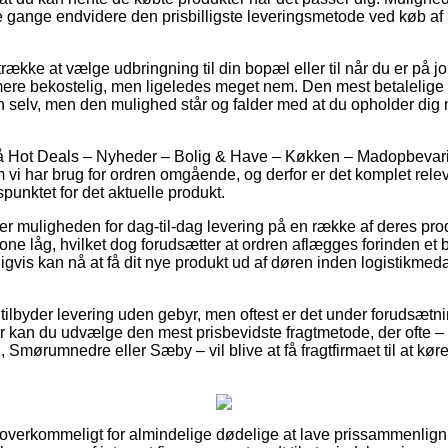
gange endvidere den prisbilligste leveringsmetode ved køb af 
trække at vælge udbringning til din bopæl eller til når du er på j
ere bekostelig, men ligeledes meget nem. Den mest betalelige 
en selv, men den mulighed står og falder med at du opholder dig
å Hot Deals – Nyheder – Bolig & Have – Køkken – Madopbevari
om vi har brug for ordren omgående, og derfor er det komplet rele
unktet for det aktuelle produkt.
der muligheden for dag-til-dag levering på en række af deres pr
one låg, hvilket dog forudsætter at ordren aflægges forinden et 
igvis kan nå at få dit nye produkt ud af døren inden logistikme
tilbyder levering uden gebyr, men oftest er det under forudsætni
er kan du udvælge den mest prisbevidste fragtmetode, der ofte –
Smørumnedre eller Sæby – vil blive at få fragtfirmaet til at køre 
t overkommeligt for almindelige dødelige at lave prissammenligni