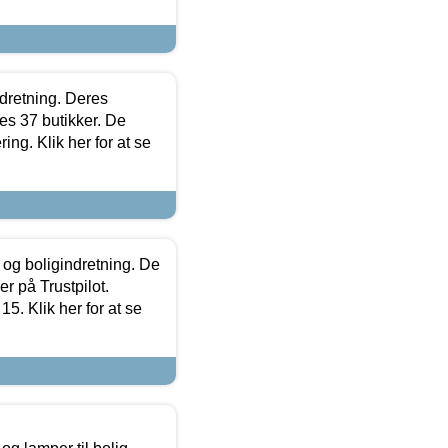
ndretning. Deres
s 37 butikker. De
ing. Klik her for at se
 og boligindretning. De
r på Trustpilot.
5. Klik her for at se