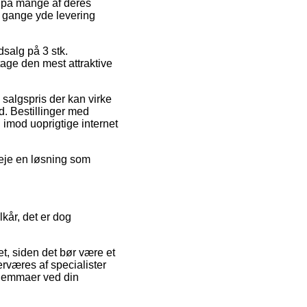
ne på mange af deres
le gange yde levering
dsalg på 3 stk.
age den mest attraktive
n salgspris der kan virke
d. Bestillinger med
 imod uoprigtige internet
veje en løsning som
lkår, det er dog
t, siden det bør være et
erværes af specialister
dilemmaer ved din