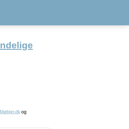
endelige
øbler.dk
og