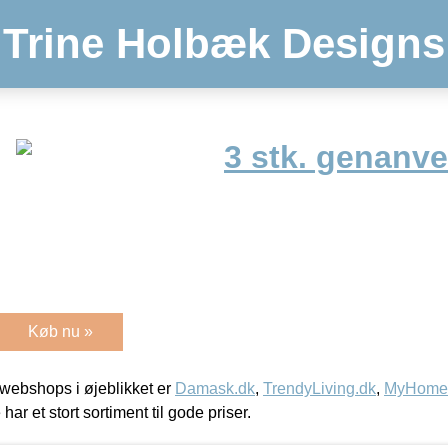
Trine Holbæk Designs
3 stk. genanv
g
Køb nu »
webshops i øjeblikket er
Damask.dk
,
TrendyLiving.dk
,
MyHomeM
 har et stort sortiment til gode priser.