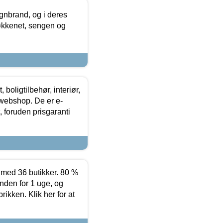
nbrand, og i deres
køkkenet, sengen og
boligtilbehør, interiør,
 webshop. De er e-
 foruden prisgaranti
ed 36 butikker. 80 %
nden for 1 uge, og
ikken. Klik her for at