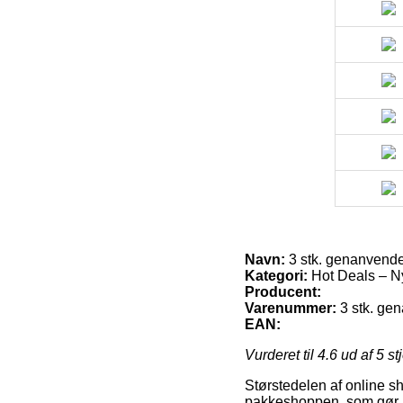
Navn:
3 stk. genanvendel
Kategori:
Hot Deals – N
Producent:
Varenummer:
3 stk. ge
EAN:
Vurderet til
4.6
ud af 5 st
Størstedelen af online sh
pakkeshoppen, som gør at