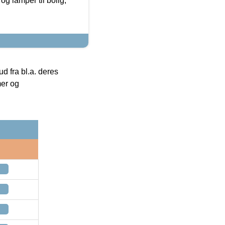
g lamper til bolig,
 fra bl.a. deres
mer og