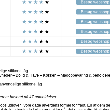
Besøg webshop
Besøg webshop
Besøg webshop
Besøg webshop
Besøg webshop
Besøg webshop
ige silikone låg
yheder – Bolig & Have – Køkken – Madopbevaring & beholder
nanvendelige silikone låg
jerner baseret på
47
anmeldelser
ops udlover i vore dage alverdens former for fragt. En af dem der
 du kan hente de købte produkter når det passer dig. Mulighede