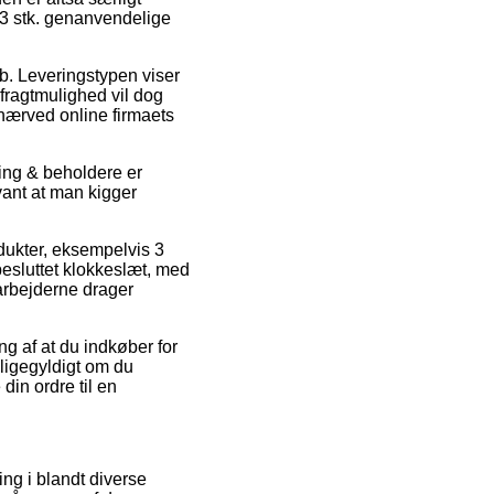
3 stk. genanvendelige
ob. Leveringstypen viser
fragtmulighed vil dog
 nærved online firmaets
ng & beholdere er
vant at man kigger
odukter, eksempelvis 3
besluttet klokkeslæt, med
darbejderne drager
ng af at du indkøber for
 ligegyldigt om du
din ordre til en
ng i blandt diverse