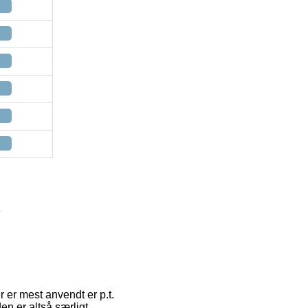
e
 er mest anvendt er p.t.
n er altså særligt