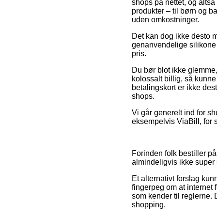
shops på nettet, og altså
produkter – til børn og b
uden omkostninger.
Det kan dog ikke desto mi
genanvendelige silikone 
pris.
Du bør blot ikke glemme, a
kolossalt billig, så kunn
betalingskort er ikke de
shops.
Vi går generelt ind for 
eksempelvis ViaBill, for s
Forinden folk bestiller på
almindeligvis ikke supe
Et alternativt forslag k
fingerpeg om at internet 
som kender til reglerne. 
shopping.