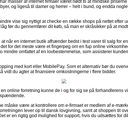
 har masser af internet firmaer været nødt til at mindske priser
abyer, og ligeså til damer og herrer – helt i bund, og endda nog
ndre vise sig nyttigt at checke en række shops på nettet efter u
låg før du gennemfører dit køb, så man er skråsikker på at modt
t når en internet butik afhænder bedst i test varer til salg for e
e det for det meste være et fingerpeg om en fup online virksomhe
sto mindre omfattet af en lovbestemmelse, som assisterer kunden
shopping med kort eller MobilePay. Som et alternativ bør du over
å vidt du agter at finansiere omkostningerne i flere bidder.
 en online forretning kunne de i og for sig se på forhandlerens vi
r spændende.
unne måske være at kontrollere om e-firmaet er medlem af e-mærke
forretningen lever op til dansk lovgivning, samt at shoppen tit ov
Det er en rigtig god mulighed for support, hvis du udsættes for 