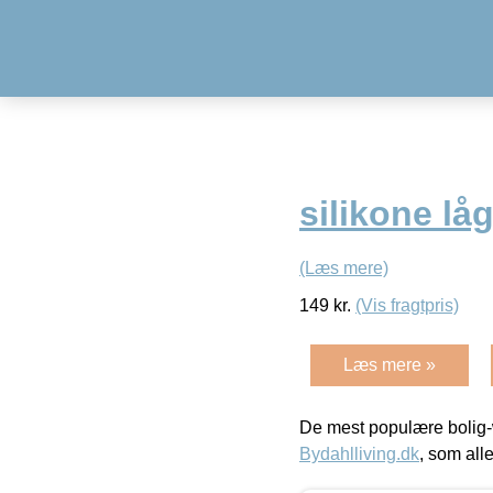
silikone lå
(Læs mere)
149
kr.
(Vis fragtpris)
Læs mere »
De mest populære bolig-
Bydahlliving.dk
, som alle