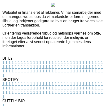
Websitet er finansieret af reklamer. Vi har samarbejder med
en mængde webshops da vi markedsfører forretningernes
tilbud, og indtjener godtgørelse hvis en bruger fra vores side
udfører en transaktion.
Orientering vedrørende tilbud og netshops værnes om ofte,
men der tages forbehold for rettelser der muligvis er
foretaget efter at vi senest opdaterede hjemmesidens
informationer.
BITLY:
1
1
1
1
1
1
1
1
1
1
1
1
1
1
1
1
1
1
1
1
1
1
1
1
1
1
1
1
1
1
1
1
1
1
1
1
1
1
1
1
1
1
1
1
1
1
1
1
1
1
1
1
1
1
1
1
1
1
1
1
1
1
1
1
1
1
1
1
1
1
1
1
1
1
1
1
1
1
1
1
1
1
1
1
1
1
1
1
1
1
1
1
1
1
1
1
1
1
1
1
SPOTIFY:
1
1
1
1
1
1
1
1
1
1
1
1
1
1
1
1
1
1
1
1
1
1
1
1
1
1
1
1
1
1
1
1
1
1
1
1
1
1
1
1
1
1
1
1
1
1
1
1
1
1
1
1
1
1
1
1
1
1
1
1
1
1
1
1
1
1
1
1
1
1
1
1
1
1
1
1
1
1
1
1
1
1
1
1
1
1
1
1
1
1
1
1
1
1
1
1
1
1
1
1
CUTTLY BIO:
1