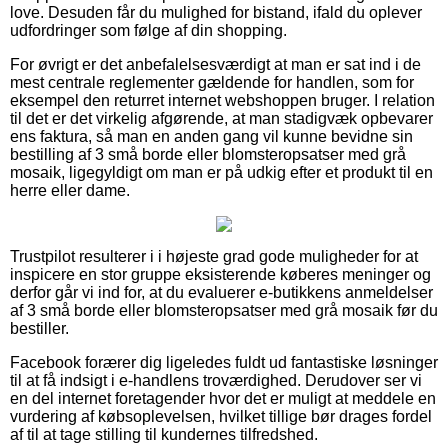
love. Desuden får du mulighed for bistand, ifald du oplever
udfordringer som følge af din shopping.
For øvrigt er det anbefalelsesværdigt at man er sat ind i de
mest centrale reglementer gældende for handlen, som for
eksempel den returret internet webshoppen bruger. I relation
til det er det virkelig afgørende, at man stadigvæk opbevarer
ens faktura, så man en anden gang vil kunne bevidne sin
bestilling af 3 små borde eller blomsteropsatser med grå
mosaik, ligegyldigt om man er på udkig efter et produkt til en
herre eller dame.
Trustpilot resulterer i i højeste grad gode muligheder for at
inspicere en stor gruppe eksisterende køberes meninger og
derfor går vi ind for, at du evaluerer e-butikkens anmeldelser
af 3 små borde eller blomsteropsatser med grå mosaik før du
bestiller.
Facebook forærer dig ligeledes fuldt ud fantastiske løsninger
til at få indsigt i e-handlens troværdighed. Derudover ser vi
en del internet foretagender hvor det er muligt at meddele en
vurdering af købsoplevelsen, hvilket tillige bør drages fordel
af til at tage stilling til kundernes tilfredshed.