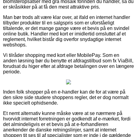
blomsteropsatser med grå mosaik forinden du handler, så du
er skråsikker på at få den mest attraktive pris.
Man bør trods alt være klar over, at ifald en internet handler
tilbyder produkter til en salgspris som er uforståeligt
tiltalende, er det mange gange være et bevis på en svindel
online butik. Handler med kort er imidlertid omsluttet af et
reglement, hvilket bistår dig overfor snydagtige internet
webshops.
Vi tilråder shopping med kort eller MobilePay. Som en
anden løsning bør du benytte et afdragstilbud som fx ViaBill,
forudsat du higer efter at afdrage betalingen over en længere
periode.
Inden folk shopper på en e-handler kan de for at være på
den sikre side studere shoppens regler, det er dog normalt
ikke specielt ophidsende.
Et nemt alternativ kunne måske være at se nærmere på
hvorvidt internet forretningen er godkendt af e-mærket, fordi
det almindeligvis er et bevis på at e-forhandleren
anerkender de danske retningslinjer, samt at internet
shoppen tit ses til af specialister som er inde i de gældende