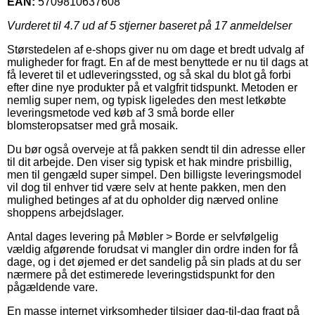
EAN:
5709810637608
Vurderet til
4.7
ud af 5 stjerner baseret på
17
anmeldelser
Størstedelen af e-shops giver nu om dage et bredt udvalg af
muligheder for fragt. En af de mest benyttede er nu til dags at
få leveret til et udleveringssted, og så skal du blot gå forbi
efter dine nye produkter på et valgfrit tidspunkt. Metoden er
nemlig super nem, og typisk ligeledes den mest letkøbte
leveringsmetode ved køb af 3 små borde eller
blomsteropsatser med grå mosaik.
Du bør også overveje at få pakken sendt til din adresse eller
til dit arbejde. Den viser sig typisk et hak mindre prisbillig,
men til gengæld super simpel. Den billigste leveringsmodel
vil dog til enhver tid være selv at hente pakken, men den
mulighed betinges af at du opholder dig nærved online
shoppens arbejdslager.
Antal dages levering på Møbler > Borde er selvfølgelig
vældig afgørende forudsat vi mangler din ordre inden for få
dage, og i det øjemed er det sandelig på sin plads at du ser
nærmere på det estimerede leveringstidspunkt for den
pågældende vare.
En masse internet virksomheder tilsiger dag-til-dag fragt på