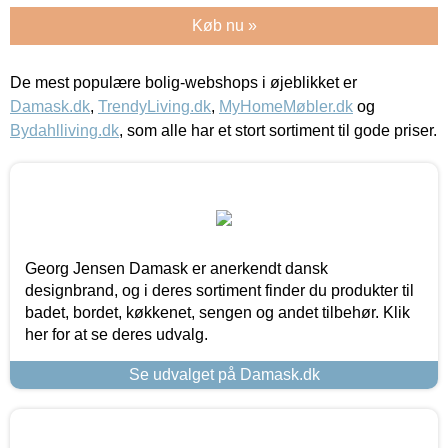
Køb nu »
De mest populære bolig-webshops i øjeblikket er
Damask.dk
,
TrendyLiving.dk
,
MyHomeMøbler.dk
og
Bydahlliving.dk
, som alle har et stort sortiment til gode priser.
Georg Jensen Damask er anerkendt dansk
designbrand, og i deres sortiment finder du produkter til
badet, bordet, køkkenet, sengen og andet tilbehør. Klik
her for at se deres udvalg.
Se udvalget på Damask.dk