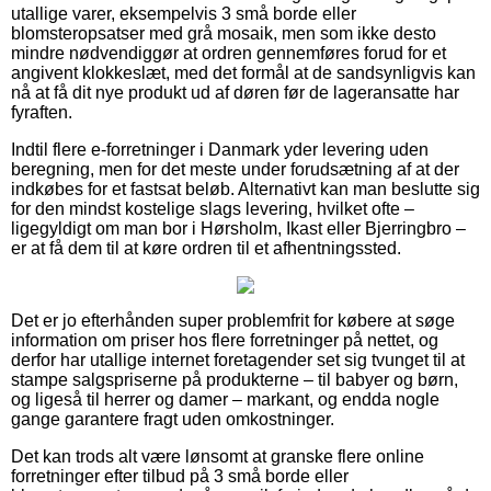
utallige varer, eksempelvis 3 små borde eller
blomsteropsatser med grå mosaik, men som ikke desto
mindre nødvendiggør at ordren gennemføres forud for et
angivent klokkeslæt, med det formål at de sandsynligvis kan
nå at få dit nye produkt ud af døren før de lageransatte har
fyraften.
Indtil flere e-forretninger i Danmark yder levering uden
beregning, men for det meste under forudsætning af at der
indkøbes for et fastsat beløb. Alternativt kan man beslutte sig
for den mindst kostelige slags levering, hvilket ofte –
ligegyldigt om man bor i Hørsholm, Ikast eller Bjerringbro –
er at få dem til at køre ordren til et afhentningssted.
Det er jo efterhånden super problemfrit for købere at søge
information om priser hos flere forretninger på nettet, og
derfor har utallige internet foretagender set sig tvunget til at
stampe salgspriserne på produkterne – til babyer og børn,
og ligeså til herrer og damer – markant, og endda nogle
gange garantere fragt uden omkostninger.
Det kan trods alt være lønsomt at granske flere online
forretninger efter tilbud på 3 små borde eller