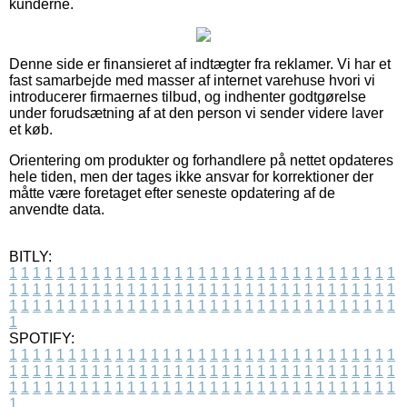
kunderne.
Denne side er finansieret af indtægter fra reklamer. Vi har et
fast samarbejde med masser af internet varehuse hvori vi
introducerer firmaernes tilbud, og indhenter godtgørelse
under forudsætning af at den person vi sender videre laver
et køb.
Orientering om produkter og forhandlere på nettet opdateres
hele tiden, men der tages ikke ansvar for korrektioner der
måtte være foretaget efter seneste opdatering af de
anvendte data.
BITLY:
1
1
1
1
1
1
1
1
1
1
1
1
1
1
1
1
1
1
1
1
1
1
1
1
1
1
1
1
1
1
1
1
1
1
1
1
1
1
1
1
1
1
1
1
1
1
1
1
1
1
1
1
1
1
1
1
1
1
1
1
1
1
1
1
1
1
1
1
1
1
1
1
1
1
1
1
1
1
1
1
1
1
1
1
1
1
1
1
1
1
1
1
1
1
1
1
1
1
1
1
SPOTIFY:
1
1
1
1
1
1
1
1
1
1
1
1
1
1
1
1
1
1
1
1
1
1
1
1
1
1
1
1
1
1
1
1
1
1
1
1
1
1
1
1
1
1
1
1
1
1
1
1
1
1
1
1
1
1
1
1
1
1
1
1
1
1
1
1
1
1
1
1
1
1
1
1
1
1
1
1
1
1
1
1
1
1
1
1
1
1
1
1
1
1
1
1
1
1
1
1
1
1
1
1