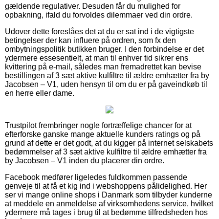
gældende regulativer. Desuden får du mulighed for
opbakning, ifald du forvoldes dilemmaer ved din ordre.
Udover dette foreslåes det at du er sat ind i de vigtigste
betingelser der kan influere på ordren, som fx den
ombytningspolitik butikken bruger. I den forbindelse er det
ydermere essesentielt, at man til enhver tid sikrer ens
kvittering på e-mail, således man fremadrettet kan bevise
bestillingen af 3 sæt aktive kulfiltre til ældre emhætter fra by
Jacobsen – V1, uden hensyn til om du er på gaveindkøb til
en herre eller dame.
Trustpilot frembringer nogle fortræffelige chancer for at
efterforske ganske mange aktuelle kunders ratings og på
grund af dette er det godt, at du kigger på internet selskabets
bedømmelser af 3 sæt aktive kulfiltre til ældre emhætter fra
by Jacobsen – V1 inden du placerer din ordre.
Facebook medfører ligeledes fuldkommen passende
genveje til at få et kig ind i webshoppens pålidelighed. Her
ser vi mange online shops i Danmark som tilbyder kunderne
at meddele en anmeldelse af virksomhedens service, hvilket
ydermere må tages i brug til at bedømme tilfredsheden hos