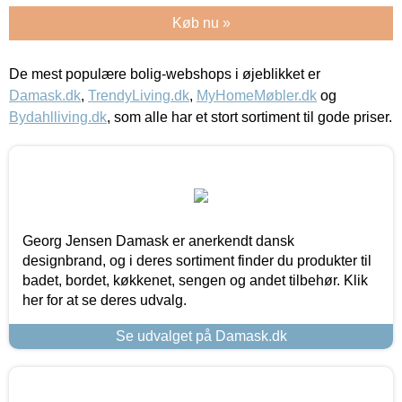
Køb nu »
De mest populære bolig-webshops i øjeblikket er
Damask.dk
,
TrendyLiving.dk
,
MyHomeMøbler.dk
og
Bydahlliving.dk
, som alle har et stort sortiment til gode priser.
Georg Jensen Damask er anerkendt dansk
designbrand, og i deres sortiment finder du produkter til
badet, bordet, køkkenet, sengen og andet tilbehør. Klik
her for at se deres udvalg.
Se udvalget på Damask.dk