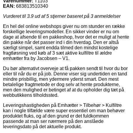
Varenummer:
T1103
EAN:
683813510340
Vurderet til
3.9
ud af 5 stjerner baseret på
3
anmeldelser
En hel del online webshops giver nu om stunder en række
forskellige leveringsmodeller. En sikker vinder er nu om
dage at afsende til en pakkeshop, hvor det er muligt at hente
din pakke når det passer ind i din hverdag. Den er altså
særligt simpel, samt endda tilmed den mindst kostelige
fragtløsning ved køb af 3 sæt aktive kulfiltre til ældre
emhætter fra by Jacobsen – V1.
Du bør alternativt overveje at få pakken sendt til hvor du bor
eller til når du er på job. Denne viser sig undertiden en tand
mindre prisbillig, men ydermere yderst smart. Den mest
betalelige fragtmetode er dog selv at hente produkterne,
men den mulighed er betinget af at du opholder dig tæt på
webbutikkens tilholdssted.
Leveringshastigheden på Emhætter > Tilbehør > Kulfiltre
kan i nogle tilfælde være super essentiel om man behøver
produktet fluks, og af den grund er det fuldkommen
passende at man ser nærmere på den anslåede
leveringsdato på det aktuelle produkt.