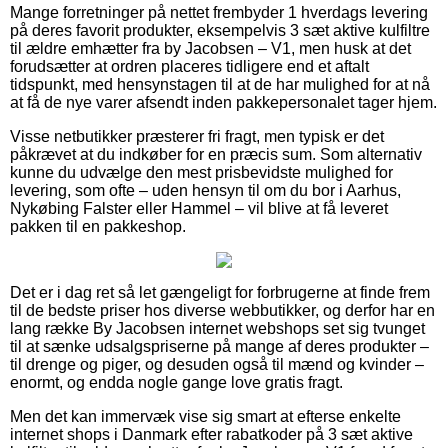
Mange forretninger på nettet frembyder 1 hverdags levering
på deres favorit produkter, eksempelvis 3 sæt aktive kulfiltre
til ældre emhætter fra by Jacobsen – V1, men husk at det
forudsætter at ordren placeres tidligere end et aftalt
tidspunkt, med hensynstagen til at de har mulighed for at nå
at få de nye varer afsendt inden pakkepersonalet tager hjem.
Visse netbutikker præsterer fri fragt, men typisk er det
påkrævet at du indkøber for en præcis sum. Som alternativ
kunne du udvælge den mest prisbevidste mulighed for
levering, som ofte – uden hensyn til om du bor i Aarhus,
Nykøbing Falster eller Hammel – vil blive at få leveret
pakken til en pakkeshop.
Det er i dag ret så let gængeligt for forbrugerne at finde frem
til de bedste priser hos diverse webbutikker, og derfor har en
lang række By Jacobsen internet webshops set sig tvunget
til at sænke udsalgspriserne på mange af deres produkter –
til drenge og piger, og desuden også til mænd og kvinder –
enormt, og endda nogle gange love gratis fragt.
Men det kan immervæk vise sig smart at efterse enkelte
internet shops i Danmark efter rabatkoder på 3 sæt aktive