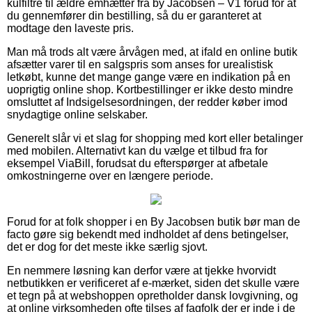
kulfiltre til ældre emhætter fra by Jacobsen – V1 forud for at
du gennemfører din bestilling, så du er garanteret at
modtage den laveste pris.
Man må trods alt være årvågen med, at ifald en online butik
afsætter varer til en salgspris som anses for urealistisk
letkøbt, kunne det mange gange være en indikation på en
uoprigtig online shop. Kortbestillinger er ikke desto mindre
omsluttet af Indsigelsesordningen, der redder køber imod
snydagtige online selskaber.
Generelt slår vi et slag for shopping med kort eller betalinger
med mobilen. Alternativt kan du vælge et tilbud fra for
eksempel ViaBill, forudsat du efterspørger at afbetale
omkostningerne over en længere periode.
Forud for at folk shopper i en By Jacobsen butik bør man de
facto gøre sig bekendt med indholdet af dens betingelser,
det er dog for det meste ikke særlig sjovt.
En nemmere løsning kan derfor være at tjekke hvorvidt
netbutikken er verificeret af e-mærket, siden det skulle være
et tegn på at webshoppen opretholder dansk lovgivning, og
at online virksomheden ofte tilses af fagfolk der er inde i de