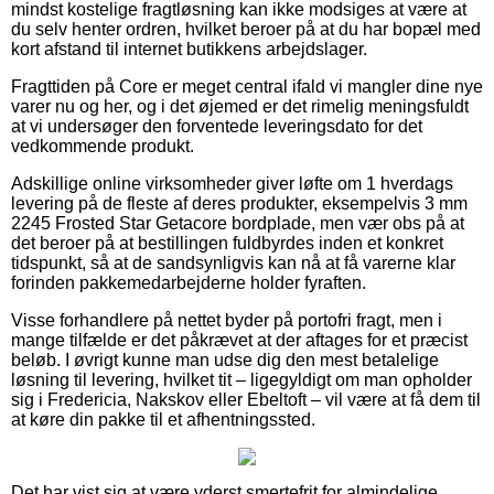
mindst kostelige fragtløsning kan ikke modsiges at være at
du selv henter ordren, hvilket beroer på at du har bopæl med
kort afstand til internet butikkens arbejdslager.
Fragttiden på Core er meget central ifald vi mangler dine nye
varer nu og her, og i det øjemed er det rimelig meningsfuldt
at vi undersøger den forventede leveringsdato for det
vedkommende produkt.
Adskillige online virksomheder giver løfte om 1 hverdags
levering på de fleste af deres produkter, eksempelvis 3 mm
2245 Frosted Star Getacore bordplade, men vær obs på at
det beroer på at bestillingen fuldbyrdes inden et konkret
tidspunkt, så at de sandsynligvis kan nå at få varerne klar
forinden pakkemedarbejderne holder fyraften.
Visse forhandlere på nettet byder på portofri fragt, men i
mange tilfælde er det påkrævet at der aftages for et præcist
beløb. I øvrigt kunne man udse dig den mest betalelige
løsning til levering, hvilket tit – ligegyldigt om man opholder
sig i Fredericia, Nakskov eller Ebeltoft – vil være at få dem til
at køre din pakke til et afhentningssted.
Det har vist sig at være yderst smertefrit for almindelige