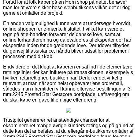
Forud for at folk køber på en Horn shop på nettet behøver
man for at være sikker bese webbutikkens vilkår, det er dog
gerne et omfattende projekt.
En anden valgmulighed kunne være at undersøge hvorvidt
online shoppen er e-mærke tilsluttet, hvilket kan være et
tegn på at e-handlen forsvarer de danske love, samt at
online forhandleren nu og da evalueres af eksperter der har
ekspertise inden for de gældende love. Derudover tilbydes
du genvej til assistance, når du bliver udsat for problemer i
processen med dit køb.
Endvidere er det klogt at køberen er sat ind i de elementære
retningslinjer der kan influere på transaktionen, eksempelvis
hvilken returrettighed butikken har. Derfor er det virkelig
relevant, at man når som helst opbevarer ens ordremail,
således man i fremtiden vil kunne eftervise bestillingen af 3
mm 2245 Frosted Star Getacore bordplade, uafhængig om
du skal købe en gave til en pige eller dreng.
Trustpilot genererer ret anstændige chancer for at
eksaminere ret mange øvrige kunders ratings og på grund af
dette kan det anbefales, at du eftergår e-butikkens omtaler af
3 mm 2245 Frosted Star Getacore bordplade forud for at du