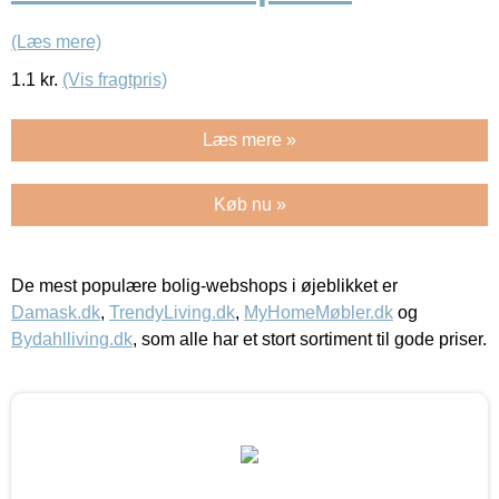
(Læs mere)
1.1
kr.
(Vis fragtpris)
Læs mere »
Køb nu »
De mest populære bolig-webshops i øjeblikket er
Damask.dk
,
TrendyLiving.dk
,
MyHomeMøbler.dk
og
Bydahlliving.dk
, som alle har et stort sortiment til gode priser.