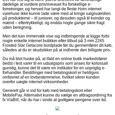
dødelige at vurdere prisniveauet fra forskellige e-
forretninger, og herved har langt de fleste Horn internet
varehuse ikke kunne lade være med at tvinge salgsværdien
på produkterne – til juniorer, og desuden også til kvinder og
mænd – eftertrykkeligt, og endda nogle gange sikre fragt
uden beregning.
Men det kan immervæk vise sig indbringende at kigge forbi
nogle enkelte internet butikker efter tilbud på 3 mm 2245
Frosted Star Getacore bordplade før du gennemfører dit køb,
således at du er skudsikker på at indhente den billigste pris.
Du må blot huske på, at ifald en online butik markedsfører
bedst i test varer til en udsalgspris som anses for kolossalt
gunstig, kunne det tit være en indikator for en uoprigtig e-
forhandler. Bestillinger med betalingskort er heldigvis
omfavnet af en lovbestemmelse, hvilket sikrer kunden
overfor uægte internet virksomheder.
Generelt går vi ind for køb med betalingskort eller
MobilePay. Alternativt kunne du vælge en afdragsordning fra
fx ViaBill, når du har i sinde at godtgøre pengene over tid.