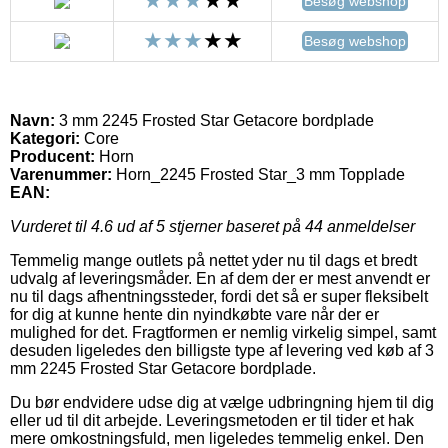
Besøg webshop
Besøg webshop
Navn:
3 mm 2245 Frosted Star Getacore bordplade
Kategori:
Core
Producent:
Horn
Varenummer:
Horn_2245 Frosted Star_3 mm Topplade
EAN:
Vurderet til
4.6
ud af 5 stjerner baseret på
44
anmeldelser
Temmelig mange outlets på nettet yder nu til dags et bredt
udvalg af leveringsmåder. En af dem der er mest anvendt er
nu til dags afhentningssteder, fordi det så er super fleksibelt
for dig at kunne hente din nyindkøbte vare når der er
mulighed for det. Fragtformen er nemlig virkelig simpel, samt
desuden ligeledes den billigste type af levering ved køb af 3
mm 2245 Frosted Star Getacore bordplade.
Du bør endvidere udse dig at vælge udbringning hjem til dig
eller ud til dit arbejde. Leveringsmetoden er til tider et hak
mere omkostningsfuld, men ligeledes temmelig enkel. Den