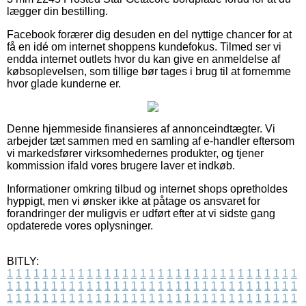
lægger din bestilling.
Facebook forærer dig desuden en del nyttige chancer for at
få en idé om internet shoppens kundefokus. Tilmed ser vi
endda internet outlets hvor du kan give en anmeldelse af
købsoplevelsen, som tillige bør tages i brug til at fornemme
hvor glade kunderne er.
Denne hjemmeside finansieres af annonceindtægter. Vi
arbejder tæt sammen med en samling af e-handler eftersom
vi markedsfører virksomhedernes produkter, og tjener
kommission ifald vores brugere laver et indkøb.
Informationer omkring tilbud og internet shops opretholdes
hyppigt, men vi ønsker ikke at påtage os ansvaret for
forandringer der muligvis er udført efter at vi sidste gang
opdaterede vores oplysninger.
BITLY:
1
1
1
1
1
1
1
1
1
1
1
1
1
1
1
1
1
1
1
1
1
1
1
1
1
1
1
1
1
1
1
1
1
1
1
1
1
1
1
1
1
1
1
1
1
1
1
1
1
1
1
1
1
1
1
1
1
1
1
1
1
1
1
1
1
1
1
1
1
1
1
1
1
1
1
1
1
1
1
1
1
1
1
1
1
1
1
1
1
1
1
1
1
1
1
1
1
1
1